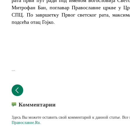
рата први пут ради под именом Богословија Свето
Митрофан Бан, поглавар Православне цркве у Црн
СПЦ. По завршетку Првог светског рата, максим
подсећа отац Гојко.
...
Комментарии
Здесь Вы можете оставить свой комментарий к данной статье. Все
Православие.Ru
.