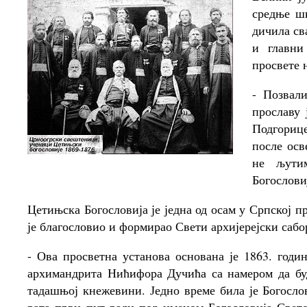
средње шк
дичила св
и главни
просвете 
- Позвал
прославу 
Подгориц
после осв
не љути
Богослови
Цетињска Богословија је једна од осам у Српској п
је благословио и формирао Свети архијерејски саб
- Ова просветна установа основана је 1863. годи
архимандрита Нићифора Дучића са намером да буд
тадашњој кнежевини. Једно време била је Богосло