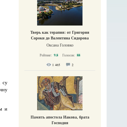
Тверь как терапия: от Григория
Сороки до Валентина Сидорова
Оксана Головко
Рейтинг:
9.8
Голосов:
88
1 465
2
 су
чну
м и
Память апостола Иакова, брата
Господня