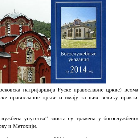
осковска патријаршија Руске православне цркве) веома
ске православне цркве и имају за њих велику практи
службена упутства“ заиста су тражена у богослужбено
ову и Метохији.