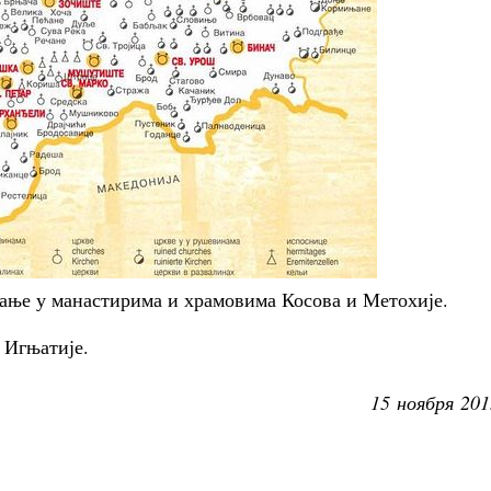
ање у манастирима и храмовима Косова и Метохије.
 Игњатије.
15 ноября 201