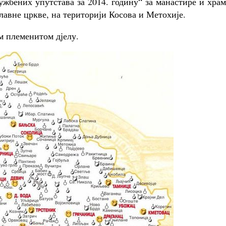
жбених упутстава за 2014. годину“ за манастире и хра
авне цркве, на територији Косова и Метохије.
м племенитом дјелу.