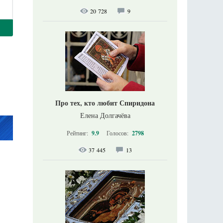
20 728
9
Про тех, кто любит Спиридона
Елена Долгачёва
Рейтинг:
9.9
Голосов:
2798
37 445
13