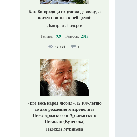
Как Богородица исцелила девочку, а
потом пришла к ней домой
Дмитрий Злодорев
Рейтинг:
9.9
Голосов:
2015
23 735
11
«Его весь народ любил». К 100-летию
со дня рождения митрополита
Нижегородского и Арзамасского
Николая (Кутепова)
Надежда Муравьева