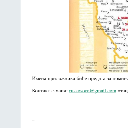
Имена приложника биће предата за помињ
Контакт е-маил:
ruskosovo@gmail.com
отац
...