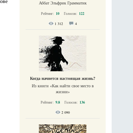
мове
Аббат Эльфрик Грамматик
Рейтинг:
10
Голосов:
122
1 312
4
Когда начнется настоящая жизнь?
Из книги «Как найти свое место в
жизни​»
Рейтинг:
9.8
Голосов:
136
2 090