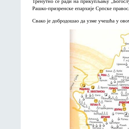
Тренутно се ради на прикупљању „Богослу
Рашко-призренске епархије Српске правосл
Свако је добродошао да узме учешћа у ово