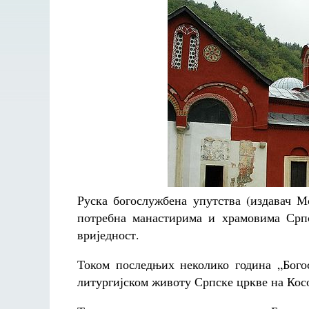
Руска богослужбена упутства (издавач М
потребна манастирима и храмовима Срп
вриједност.
Током последњих неколико година „Бого
литургијском животу Српске цркве на Кос