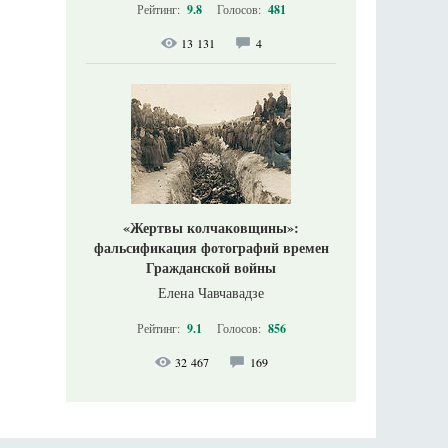
Рейтинг:
9.8
Голосов:
481
13 131
4
«Жертвы колчаковщины»:
фальсификация фотографий времен
Гражданской войны
Елена Чавчавадзе
Рейтинг:
9.1
Голосов:
856
32 467
169