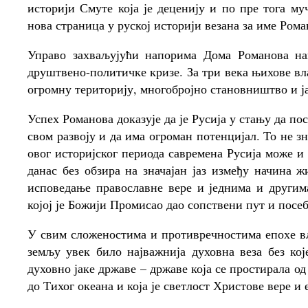
историји Смуте која је деценију и по пре тога му
нова страница у руској историји везана за име Рома
Управо захваљујући напорима Дома Романова на
друштвено-политичке кризе. За три века њихове вла
огромну територију, многобројно становништво и јак
Успех Романова доказује да је Русија у стању да по
свом развоју и да има огроман потенцијал. То не з
овог историјског периода савремена Русија може и 
данас без обзира на значајан јаз између начина ж
исповедање православне вере и једнима и другима
којој је Божији Промисао дао сопствени пут и посеб
У свим сложеностима и противречностима епохе в
земљу увек било најважнија духовна веза без ко
духовно јаке државе – државе која се простирала о
до Тихог океана и која је светлост Христове вере и