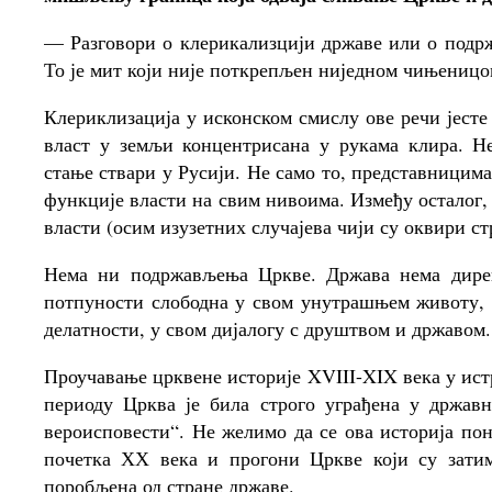
— Разговори о клерикализцији државе или о подр
То је мит који није поткрепљен ниједном чињеницо
Клериклизација у исконском смислу ове речи јесте
власт у земљи концентрисана у рукама клира. Н
стање ствари у Русији. Не само то, представницима
функције власти на свим нивоима. Између осталог, 
власти (осим изузетних случајева чији су оквири ст
Нема ни подржављења Цркве. Држава нема дирек
потпуности слободна у свом унутрашњем животу, у
делатности, у свом дијалогу с друштвом и државом.
Проучавање црквене историје XVIII-XIX века у ис
периоду Црква је била строго уграђена у држав
вероисповести“. Не желимо да се ова историја пон
почетка ХХ века и прогони Цркве који су затим
поробљена од стране државе.