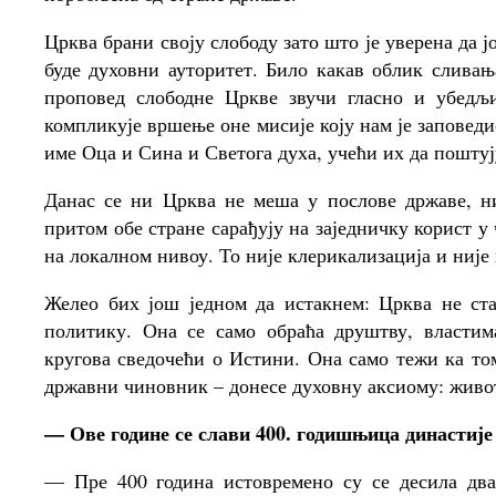
Црква брани своју слободу зато што је уверена да ј
буде духовни ауторитет. Било какав облик сливањ
проповед слободне Цркве звучи гласно и убедљ
компликује вршење оне мисије коју нам је заповеди
име Оца и Сина и Светога духа, учећи их да поштују
Данас се ни Црква не меша у послове државе, н
притом обе стране сарађују на заједничку корист у
на локалном нивоу. То није клерикализација и није
Желео бих још једном да истакнем: Црква не ста
политику. Она се само обраћа друштву, властим
кругова сведочећи о Истини. Она само тежи ка том
државни чиновник – донесе духовну аксиому: живот
— Ове године се слави 400. годишњица династије
— Пре 400 година истовремено су се десила два 