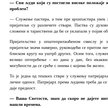
— Сви људи који су постигли високе положаје ж
проблем?
— Служење пастира, а тим пре архипастира увек з
пријатељи су различите ствари. Паства су духо
сложени и тајанствени да би се уклапали у појам о
Пријатељство у општеприхваћеном смислу је з
пријатеље значи намерно, руководећи се притом ли
блиском кругу на уштрб других. Осим тога, служе
велико оптерећење – из дана у дан, без икакви
могућности да се среће с онима с којима би желео.
То је једна од тешких стври у служењу патријарх
личне односе. Патријарх према људима треба да се 
даје предност.
— Ваша Светости, знам да скоро не дајете инт
нашли времена.