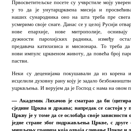
Првосветитељске посете су учврстиле моју уверен
у то да је унутарцрквена мисија и просвећив
наших сународника оно на шта треба пре свега
усмеримо своје снаге. Данас се у целој Русији отвар
нове епархије, нове митрополије, оснивају
дужности парохијских радника, између остал
предавача катихизиса и мисионара. То треба да
нови импулс црквеном животу, да повећа број пар
пастви.
Неки су деценијама покушавали да из корена 
исцелили духовну рану коју је задало безбожништв
уцрквљења. И верујем да је Господ с нама на овом п
— Академик Лихачов је сматрао да би (цитира
сједине Црква и држава; напредак се састоји у 
Цркву је у томе да се ослобађа своје зависности 
једне стране због подржављења Цркве, с друге 
мишљењу граница која одваја сливање Цркве и д