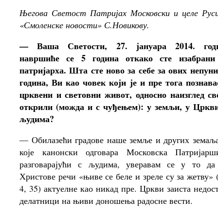
Његова Светост Патријах Московски и целе Русиј
«Смоленске новости» С.Новикову.
— Ваша Светости, 27. јануара 2014. год
навршиће се 5 година откако сте изабрани
патријарха. Шта сте ново за себе за ових непуни
година, Ви као човек који је и пре тога познава
црквени и световни живот, односно наизглед све
открили (можда и с чуђењем): у земљи, у Цркви
људима?
— Обилазећи градове наше земље и других земаља
које канонски одговара Московска Патријарши
разговарајући с људима, уверавам се у то да
Христове речи «њиве се беле и зреле су за жетву» (
4, 35) актуелне као никад пре. Цркви заиста недост
делатници на њиви доношења радосне вести.