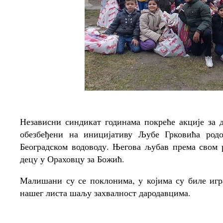
Независни синдикат годинама покреће акције за 
обезбеђени на иницијативу Љубе Грковића род
Београдском водоводу. Његова љубав према свом р
децу у Ораховцу за Божић.
Малишани су се поклонима, у којима су биле игр
нашег листа шаљу захвалност дародавцима.