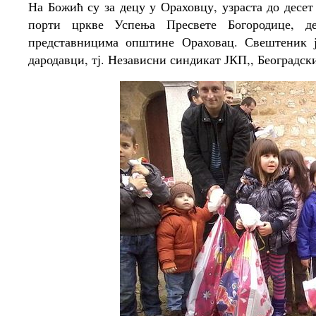
На Божић су за децу у Ораховцу, узраста до десет
порти цркве Успења Пресвете Богородице, д
представницима општине Ораховац. Свештеник ј
дародавци, тј. Независни синдикат ЈКП,, Београдск