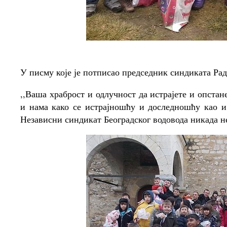
У писму које је потписао председник синдиката Раду
,,Ваша храброст и одлучност да истрајете и опстан
и нама како се истрајношћу и доследношћу као 
Независни синдикат Београдског водовода никада не