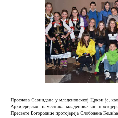
Прослава Савиндана у младеновачкој Цркви је, ка
Архијерејског намесника младеновачког протој
Пресвете Богородице протојереја Слободана Кеџића