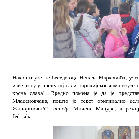
Након изузетне беседе оца Ненада Марковића, у
извели су у препуној сали парохијског дома изузе
крсна слава“. Вредно помена је да је предста
Младеновчана, пошто је текст оригинално де
Живојиновић“ госпође Милене Мацуре, а режиј
Јефтића.