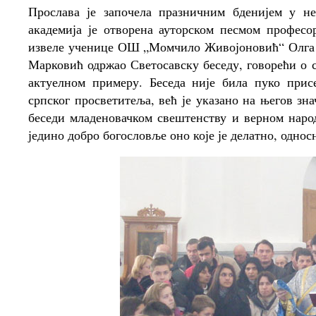
Прослава је започела празничним бденијем у не
академија је отворена ауторском песмом професо
извеле ученице ОШ „Момчило Живојоновић“ Олга И
Марковић одржао Светосавску беседу, говорећи о 
актуелном примеру. Беседа није била пуко прис
српског просветитеља, већ је указано на његов зн
беседи младеновачком свештенству и верном народ
једино добро богословље оно које је делатно, одно