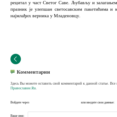
рецитал у част Светог Саве. Љубављу и залагањем
празник је улепшан светосавским пакетићима и 
најмлађих верника у Младеновцу.
Комментарии
Здесь Вы можете оставить свой комментарий к данной статье. Все
Православие.Ru
.
Войдите через
или введите свои данные:
Ваше имя: