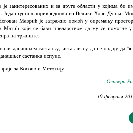
е заинтересованих и за друге области у којима би им
ћ. Један од пољопривредника из Велике Хоче Душко Ми
, Негован Маврић је затражио помоћ у опремању просто
н Матић који се бави пчеларством да му се помогне у 
асира на тржиште.
и данашњем састанку, истакли су да се надају да ће
данашњег састанка испуне.
арије за Косово и Метохију.
Оливера Ра
10 февраля 201