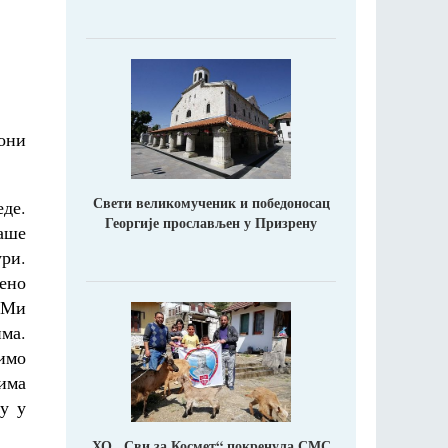
они
Свети великомученик и победоносац
де.
Георгије прослављен у Призрену
наше
ури.
ено
. Ми
ма.
имо
има
у у
ХО ,,Сви за Космет“ покренула СМС