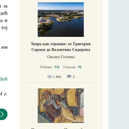
 за
цић
ра и
тој
Тверь как терапия: от Григория
 им
Сороки до Валентина Сидорова
Оксана Головко
Рейтинг:
9.8
Голосов:
91
1 503
2
дић
4 г.