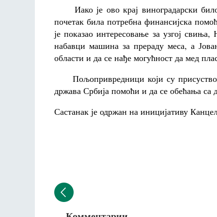
Иако је ово крај виноградарски било ј
почетак била потребна финансијска помо
је показао интересовање за узгој свиња
набавци машина за прераду меса, а Јова
области и да се нађе могућност да мед пл
Пољопривредници који су присуствовал
држава Србија помоћи и да се обећања са 
Састанак је одржан на иницијативу Канцел
Комментарии