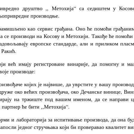
редно друштво ,, Метохија“ са седиштем у Косовс
љопривредне производње.
мишљено као сервис грађана. Оно ће помоћи грађаним
ја се производи на Косову и Метохији. Такође ће помоћи
задовољавају европске стандарде, али и приликом плас
 Ракић.
и већ имају регистроване винарије, да помогну и ма
воје производе:
ђаче којих је највише, да уврстите у вашу производ
удруже око већих произвођача, око Дечанске винице, Ви
сирају на тржиште под вашим именом, да се направи ц
 партнер ће бити ,,Метохија“.
рми и лабораторија за испитивање производа, да она бу
запосли једног стручњака који би проверавао квалитет ви