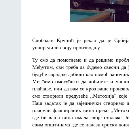
Слободан Крунић је рекао да је Србиј
унапредили своју производњу.
Ту смо да помогнемо и да решимо пробле
Међутим, сви треба да будемо свесни да 
будуће сарадње добили као помоћ започи
Ми ћемо омогућити да добијете и машин
плаћање, или да вам се кроз ваше произво
смо створили предузеће ,,Метохија“ кој
Наш задатак је да заједнички створимо 
пласман флашираних вина преко ,,Метохи
где би ваша вина имала своје сталаже. 
свим општинама где се налази српски жив