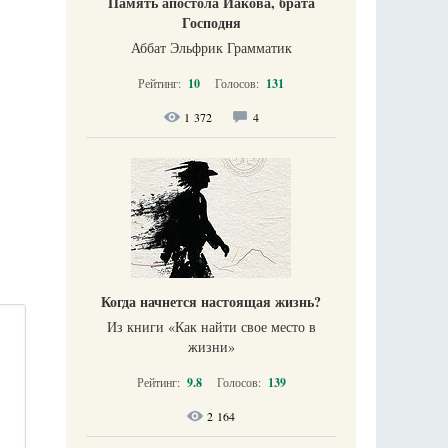
Память апостола Иакова, брата
Господня
Аббат Эльфрик Грамматик
Рейтинг:
10
Голосов:
131
1 372
4
Когда начнется настоящая жизнь?
Из книги «Как найти свое место в
жизни​»
Рейтинг:
9.8
Голосов:
139
2 164