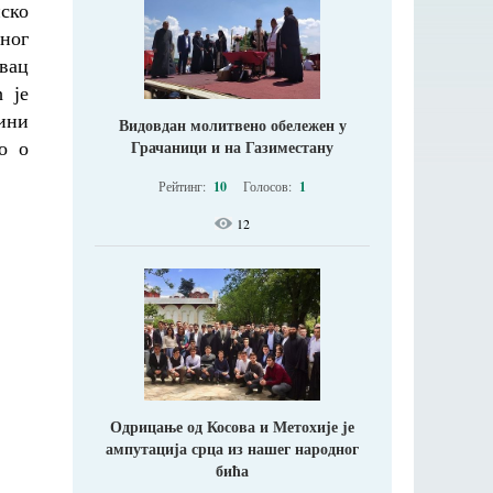
ско
ног
вац
 је
ини
Видовдан молитвено обележен у
о о
Грачаници и на Газиместану
Рейтинг:
10
Голосов:
1
12
Одрицање од Косова и Метохије jе
ампутација срца из нашег народног
бића