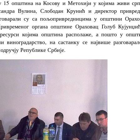
у 15 општина на Косову и Метохији у којима живи срп
сандра Вулина, Слободан Крунић и директор привред
азговарали су са пољопривредницима у општини Орахо
Привременог органа општине Ораховац Голуб Кујунџић
е ресурси којима општина располаже, а пошто у општ
 виноградарство, на састанку се највише разговарал
одручју Републике Србије.