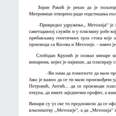
Зоран Ракић је рекао да је пољоприв
Митровици отворено ради подстицања по
-Привредно удружење,, Метохија“ је за
саветодавној служби и у пласману робе ко
прибављању генетичких грла стока које 
производа са Косова и Метохије. - навео је
Слободан Крунић је позвао винаре кој
винарима, којих је највише, да пласирају с
-Ви нама да помогнете да мале произво
Јако је важно да се ти мали произвођачи 
Петровић, Антић... да се производи пла
откупа, да имате заједнички профит, а ваш
Винари су уз све то предложили да се офо
власништву ,,Метохије“, а да ,,Метохија“ 