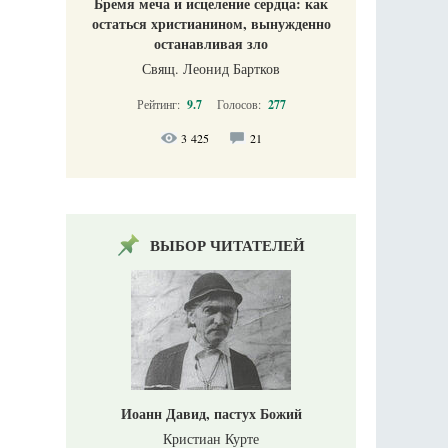
Бремя меча и исцеление сердца: как
остаться христианином, вынужденно
останавливая зло
Свящ. Леонид Бартков
Рейтинг:
9.7
Голосов:
277
3 425
21
ВЫБОР ЧИТАТЕЛЕЙ
Иоанн Давид, пастух Божий
Кристиан Курте