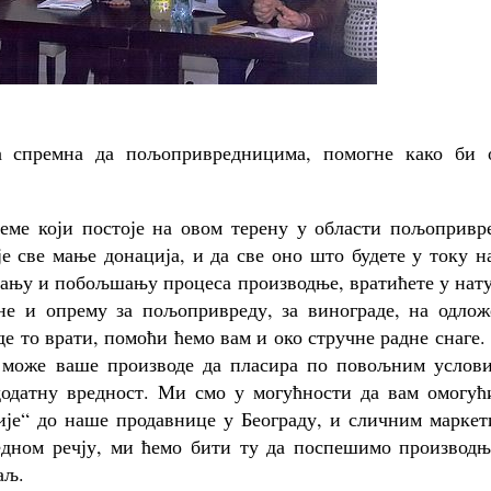
а спремна да пољопривредницима, помогне како би 
ме који постоје на овом терену у области пољопривре
је све мање донација, и да све оно што будете у току 
њању и побољшању процеса производње, вратићете у нат
е и опрему за пољопривреду, за винограде, на одлож
де то врати, помоћи ћемо вам и око стручне радне снаге
е може ваше производе да пласира по повољним услови
додатну вредност. Ми смо у могућности да вам омогућ
је“ до наше продавнице у Београду, и сличним маркет
Једном речју, ми ћемо бити ту да поспешимо производњ
аљ.