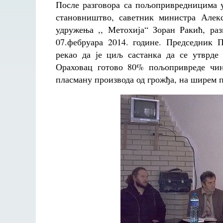
После разговора са пољопривредницима 
становништво, саветник министра Алек
удружења ,, Метохија“ Зоран Ракић, р
07.фебруара 2014. године. Председник 
рекао да је циљ састанка да се утврд
Ораховац готово 80% пољопривреде чини
пласману производа од грожђа, на ширем п