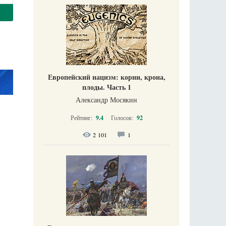
Европейский нацизм: корни, крона,
плоды. Часть 1
Александр Мосякин
Рейтинг:
9.4
Голосов:
92
2 101
1