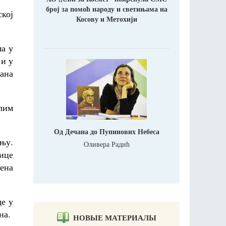
број за помоћ народу и светињама на
кој
Косову и Метохији
а у
 и у
мана
лим
Од Дечана до Пупинових Небеса
њу.
Оливера Радић
нице
ена
де у
на.
НОВЫЕ МАТЕРИАЛЫ