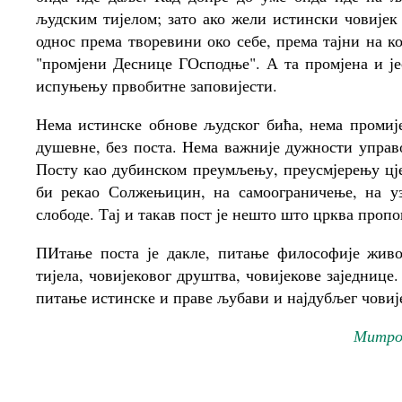
људским тијелом; зато ако жели истински човијек 
однос према творевини око себе, према тајни на ко
"промјени Деснице ГОсподње". А та промјена и је
испуњењу првобитне заповијести.
Нема истинске обнове људског бића, нема промије
душевне, без поста. Нема важније дужности управо
Посту као дубинском преумљењу, преусмјерењу цје
би рекао Солжењицин, на самоограничење, на уз
слободе. Тај и такав пост је нешто што црква пропо
ПИтање поста је дакле, питање философије живот
тијела, човијековог друштва, човијекове заједнице
питање истинске и праве љубави и најдубљег чови
Митроп