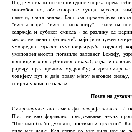
Пад је у ствари погрешни однос човјека према себи
многобоштво, обоготворење сунца, мјесеца, звиј
памети, свога знања. Баш ова прванедјеља пост
"високоречју", "високоглаголанију", "гласу њего
садржаја и дубоког смисла - за разлику од цари
милостив мени грјешноме", који је испуњен смире
умовредна гордост (умоповредјујућа гордост) к
умоповредјености погазили заповест Божију, узр
кривице и оног дубинског страха), онда је почет
ријечју, пред вјечном мудрошћу; и кроз смирење 
човијеку пут и даје праву мјеру његовом знању
свијета у коме се налази.
Позив на духовни
Смиреноумље као темељ философије живота. И по
Пост не као формално придржавање неких пропи
"Постимо браћо духовно, постимо и тјелесно". Ка
онда иде даље. Кад допре до умс онда иде на љу