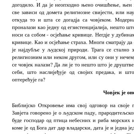
догодило. И да је неопходно њено очишћење, њен 
све зависи од домета религиозне свијести, или н
откуда то и шта се догадја са човјеком. Модерн
проналази као једну од егзистенцијалија, нешто шт
носи са собом - осјећање кривице. Негдје у дубина
кривице. Као и осјећање страха. Многи сматрају да
је најдубље у људској природи. Трага се стално
религиозним или неком другом, или су они у нечем
се човјек налази? Да ли је то нешто што је друштв
себи, што наслијеђује од својих предака, и ш
оптерећује га?
Човјек је он
Библијско Откровење има свој одговор на своје 
Завјета говорено је о људском паду, прародитељско
буде господар од птица небесних и риба морских 
коме је од Бога дат дар владарски, дата је и једна ј