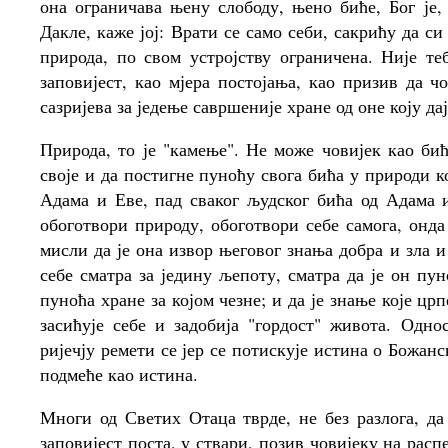
она ограничава њену слободу, њено биће, Бог је,
Дакле, каже јој: Врати се само себи, сакрићу да си
природа, по свом устројству ограничена. Није теб
заповијест, као мјера постојања, као призив да ч
сазријева за једење савршеније хране од оне коју да
Природа, то је "камење". Не може човијек као би
своје и да постигне пуноћу свога бића у природи ко
Адама и Еве, пад сваког људског бића од Адама 
обоготвори природу, обоготвори себе самога, онда
мисли да је она извор његовог знања добра и зла 
себе сматра за једину љепоту, сматра да је он пун
пуноћа хране за којом чезне; и да је знање које цр
засићује себе и задобија "гордост" живота. Одн
ријечју ремети се јер се потискује истина о Божанс
подмеће као истина.
Многи од Светих Отаца тврде, не без разлога, да
заповијест поста, у ствари, позив човијеку на расп