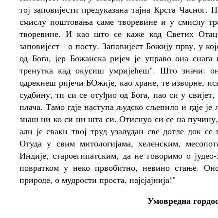
тој заповијести предуказана тајна Крста Часног. 
смислу поштовања саме творевине и у смислу тр
творевине. И као што се каже код Светих Отаца
заповијест - о посту. Заповијест Божију прву, у ко
од Бога, јер Божанска ријеч је управо она снага
тренутка кад окусиш умријећеш". Што значи: он
одрекнеш ријечи БОжије, као хране, те изворне, ис
судбину, ти си се отуђио од Бога, пао си у свијет
плача. Тамо гдје наступа људско сљепило и гдје ј
знаш ни ко си ни шта си. Отиснуо си се на пучину,
али је сваки твој труд узалудан све дотле док с
Отуда у свим митологијама, хеленским, месопо
Индије, староегипатским, да не говоримо о јудео
повратком у неко првобитно, невино стање. Он
природе, о мудрости проста, најсјајнија!"
Умовредна гордо