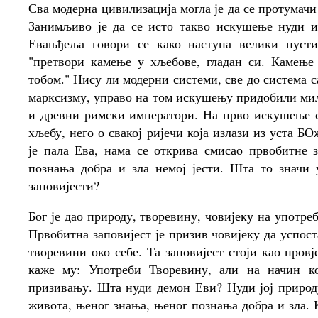
Сва модерна цивилизација могла је да се протумач
Занимљиво је да се исто такво искушење нуди и
Евањђеља говори се како наступа велики пусти
"претвори камење у хљебове, гладан си. Камење
тобом." Нису ли модерни системи, све до система 
марксизму, управо на том искушењу придобили мил
и древни римски императори. На прво искушење с
хљебу, него о свакој ријечи која излази из уста 
је пала Ева, нама се открива смисао првобитне з
познања добра и зла немој јести. Шта то значи
заповијести?
Бог је дао природу, творевину, човијеку на употре
Првобитна заповијест је призив човијеку да успос
творевини око себе. Та заповијест стоји као пров
каже му: Употреби Творевину, али на начин ко
призивању. Шта нуди демон Еви? Нуди јој природу 
живота, њеног знања, њеног познања добра и зла. 