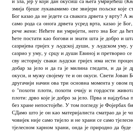
и зла, јер у који дан окусиш са њега умријећеш (К
змија бјеше лукавамимо све звијери пољске које ст
Бог казао да не једете са свакога дрвета у врту? А 
само рода са онога дрвета усред врта, казао је Бог
рече жени: Нећете ви умријети, него зна Бог да ће
ћете постати као богови и знати шта је добро и шта
сазријева гријех у људској души, у људском уму, у
сазрио у уму, у срцу и души Евиној и претворио се 
сву историју сваки људски гријех има исти процес
добар за јело и да га је милина гледати, и да је 
окуси, и мужу својему те и он окуси. Свети Јован Б
другачији начин ова три основна момента у овом п
о "похоти плоти, похоти очију и гордости живота
плоти: дрво које је добро за јело. Прва и најдубља
без хране непостојеће. У том погледу је Фојербах би
СДамо што је он као материјалиста сматрао да је ч
човијек није само тијело и не храни се само тјелесн
тјелесном харном храни, онда је природно да буде