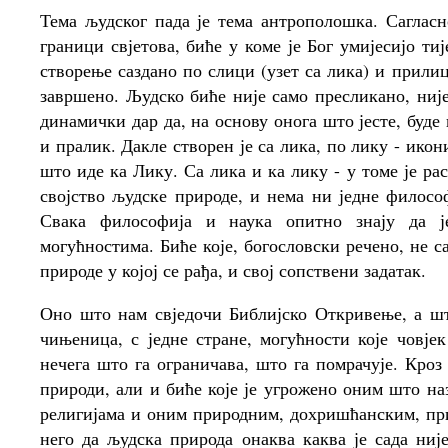
Тема људског пада је тема антрополошка. Сагласн
граници свјетова, биће у коме је Бог умијесијо ти
створење саздано по слици (узет са лика) и прилиц
завршено. Људско биће није само пресликано, није
динамички дар да, на основу онога што јесте, буд
и пралик. Дакле створен је са лика, по лику - ико
што иде ка Лику. Са лика и ка лику - у томе је р
својство људске природе, и нема ни једне филосо
Свака философија и наука опитно знају да ј
могућностима. Биће које, богословски речено, не са
природе у којој се рађа, и свој сопствени задатак.
Оно што нам свједочи Библијско Откривење, а шт
чињеница, с једне стране, могућности које човјек
нечега што га ограничава, што га помрачује. Кроз
природи, али и биће које је угрожено оним што на
религијама и оним природним, дохришћанским, прис
него да људска природа онаква каква је сада ни