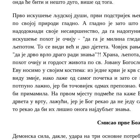
онда ће бити и нешто дуго, више од тога.
Прво искушење људској души, први подстријек њен 
по својој природи гладно. А гладно је зато шт
надодокнади своје несавршенство, да га надопун
искушење похот је очију - "да га је милина глед
љепотом. То се види већ и дко дјетета. Човјек рањ
"да је дрво врло драго ради знања"?! Храна, љепота
похот очију и гордост живота по св. Јовану Богосл
Еву носимо у својим костима: из једне крви је крв 
виду змије, иако лаже од самог почетка и зато се
потпуно лажно, јер би точовијек одмах препознао.
би примамила. На првом мјесту подмеће па каже Ев
дрвета у врту, лажући, јер је Бог рекао да не једу 
то рекао да би их лишио онога најдубљег знања.
Смисао прве Бож
Демонска сила, дакле, удара на три основне потребе