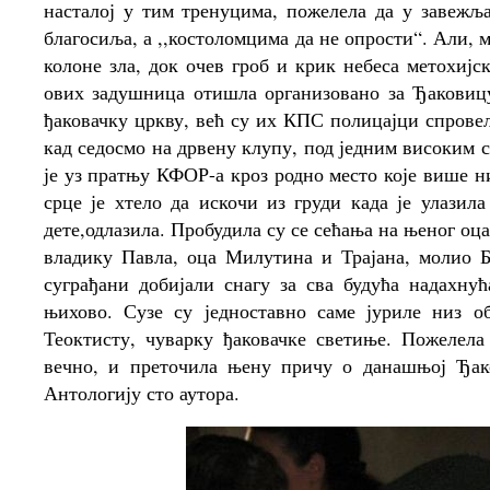
насталој у тим тренуцима, пожелела да у завежља
благосиља, а ,,костоломцима да не опрости“. Али, м
колоне зла, док очев гроб и крик небеса метохијс
ових задушница отишла организовано за Ђаковицу
ђаковачку цркву, већ су их КПС полицајци спрове
кад седосмо на дрвену клупу, под једним високим 
је уз пратњу КФОР-а кроз родно место које више н
срце је хтело да искочи из груди када је улазил
дете,одлазила. Пробудила су се сећања на њеног оца 
владику Павла, оца Милутина и Трајана, молио Б
суграђани добијали снагу за сва будућа надахну
њихово. Сузе су једноставно саме јуриле низ о
Теоктисту, чуварку ђаковачке светиње. Пожелела 
вечно, и преточила њену причу о данашњој Ђако
Антологију сто аутора.