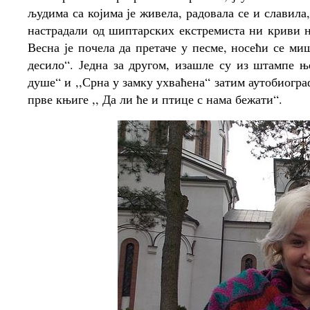
људима са којима је живела, радовала се и славила,
настрадали од шиптарских екстремиста ни криви 
Весна је почела да претаче у песме, носећи се ми
десило“. Једна за другом, изашле су из штампе њ
душе“ и ,,Срна у замку ухваћена“ затим аутобиогра
прве књиге ,, Да ли ће и птице с нама бежати“.