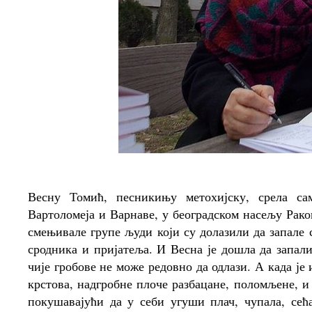
Весну Томић, песникињу метохијску, срела са
Вартоломеја и Варнаве, у београдском насељу Рако
смењивале групе људи који су долазили да запале 
сродника и пријатеља. И Весна је дошла да запали
чије гробове не може редовно да одлази. А када је
крстова, надгробне плоче разбацане, поломљене, и
покушавајући да у себи угуши плач, чупала, сећа