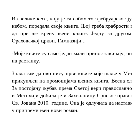
Из велике кесе, коју је са собом тог фебруарског ј
небом, поређала своје књиге. Њој треба храбрости 
да пре ње крену њене књиге. Једну за другом 
Ораховачкој цркви, Гимназији...
-Моје књиге су само један мали принос завичају, он
на растанку.
Знала сам да ово нису прве књиге које шаље у Мето
прикупљен на промоцијама њених књига, Весна сл
За постојану љубав према Светој вери православн
и Метохији добила је и Захвалницу Српског право
Св. Јована 2010. године. Она је одлучила да наста
у припреми њен нови роман.