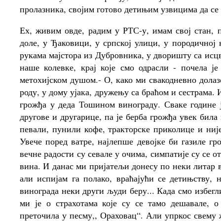
пролазника, својим готово детињим узвицима да се ра
Ех, живим овде, радим у РТС-у, имам свој стан, 
доле, у Ђаковици, у српској улици, у породичној
рукама мајстора из Дубровника, у дворишту са исц
наше колевке, крај које смо одрасли - почела је
метохијском душом.- О, како ми свакодневно дола
роду, у дому ујака, дружењу са браћом и сестрама.
грожђа у деда Тошином винограду. Сваке године ј
другове и другарице, па је берба грожђа увек била
певали, пунили кофе, тракторске приколице и ниј
Увече поред ватре, најлепше девојке би газиле гро
вечне радости су севале у очима, симпатије су се о
вина. И данас ми пријатељи донесу по неки литар в
али испијам га полако, враћајући се детињству,
винограда неки други људи беру... Када смо избегл
ми је о страхотама које су се тамо дешавале, 
преточила у песму,, Ораховац“. Али упркос свему ж