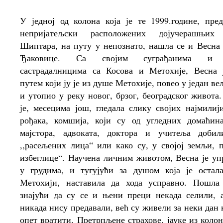
У једној од колона која је те 1999.године, пре
непријатељски расположених дојучерашњих
Шиптара, на путу у непознато, нашла се и Весна
Ђаковице. Са својим суграђанима и 
састрадалницима са Косова и Метохије, Весна 
путем који ју је из душе Метохије, повео у један ве
и утопио у реку новог, брзог, београдског живота.
је, месецима још, гледала слику својих најмилији
рођака, комшија, који су од угледних домаћин
мајстора, адвоката, доктора и учитеља добил
,,расељених лица“ или како су, у својој земљи, п
избеглице“. Научена личним животом, Весна је уп
у грудима, и тугујући за душом која је остал
Метохији, наставила да хода усправно. Пошла 
знајући да су се и њени преци некада селили, 
никада нису предавали, већ су живели за неки дан 
опет вратити. Претрпљене страхове, јауке из колон