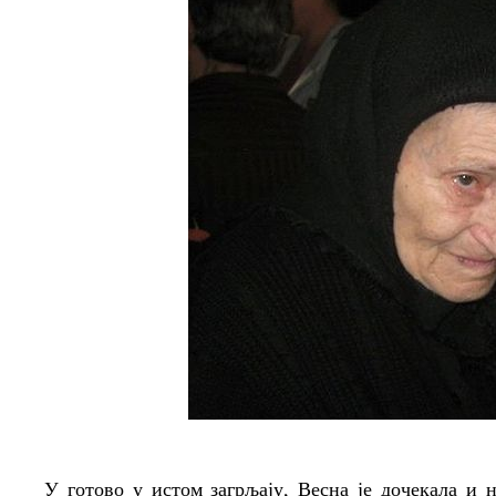
У готово у истом загрљају, Весна је дочекала и 