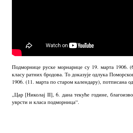
Подморнице руске морнарице су 19. марта 1906. (6
класу ратних бродова. То доказује одлука Поморско
1906. (11. марта по старом календару), потписана о
„Цар [Николај II], 6. дана текуће године, благоизв
уврсти и класа подморница“.