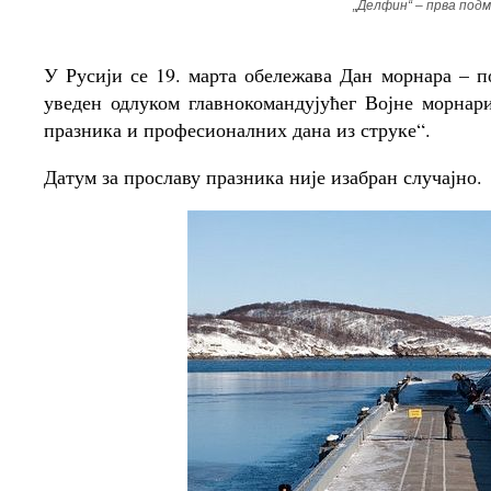
„Делфин“ – прва под
У Русији се 19. марта обележава Дан морнара – 
уведен одлуком главнокомандујућег Војне морнар
празника и професионалних дана из струке“.
Датум за прославу празника није изабран случајно.