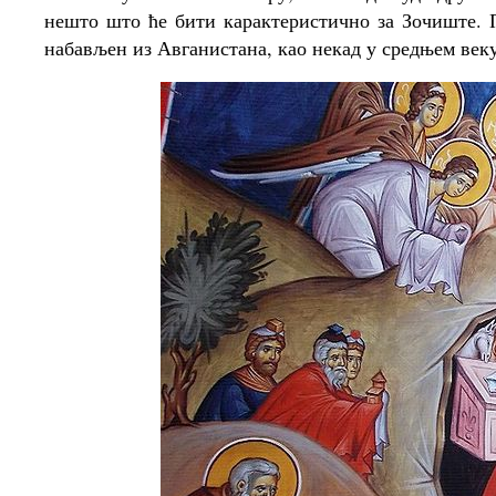
нешто што ће бити карактеристично за Зочиште. П
набављен из Авганистана, као некад у средњем веку