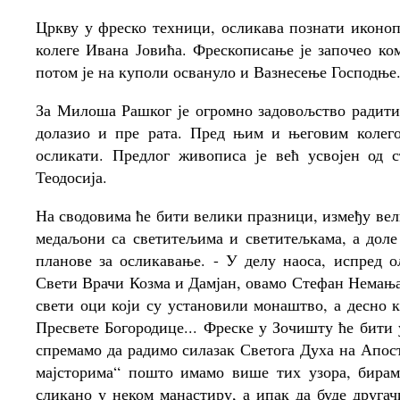
Цркву у фреско техници, осликава познати иконо
колеге Ивана Јовића. Фрескописање је започео ко
потом је на куполи освануло и Вазнесење Господње
За Милоша Рашког је огромно задовољство радити
долазио и пре рата. Пред њим и његовим колегом
осликати. Предлог живописа је већ усвојен од с
Теодосија.
На сводовима ће бити велики празници, између вел
медаљони са светитељима и светитељкама, а доле
планове за осликавање. - У делу наоса, испред о
Свети Врачи Козма и Дамјан, овамо Стефан Немања
свети оци који су установили монаштво, а десно 
Пресвете Богородице... Фреске у Зочишту ће бити 
спремамо да радимо силазак Светога Духа на Апост
мајсторима“ пошто имамо више тих узора, бирам
сликано у неком манастиру, а ипак да буде другач