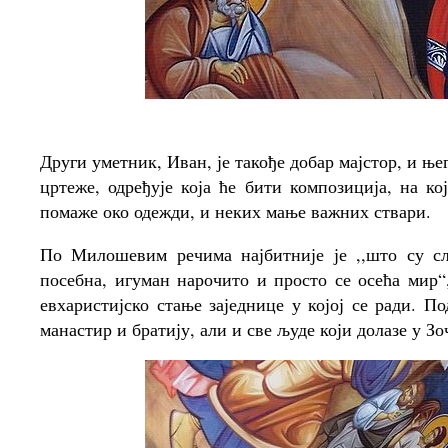
Други уметник, Иван, је такође добар мајстор, и 
цртеже, одређује која ће бити композиција, на к
помаже око одежди, и неких мање важних ствари.
По Милошевим речима најбитније је ,,што су сл
посебна, игуман нарочито и просто се осећа мир“
евхаристијско стање заједнице у којој се ради. 
манастир и братију, али и све људе који долазе у З