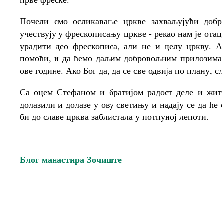
Почели смо осликавање цркве захваљујући доб
учествују у фрескописању цркве - рекао нам је от
урадити део фрескописа, али не и целу цркву. А
помоћи, и да ћемо даљим добровољним прилозима 
ове године. Ако Бог да, да се све одвија по плану, 
Са оцем Стефаном и братијом радост деле и жит
долазили и долазе у ову светињу и надају се да ће
би до славе црква заблистала у потпуној лепоти.
_____
Блог манастира Зочиште