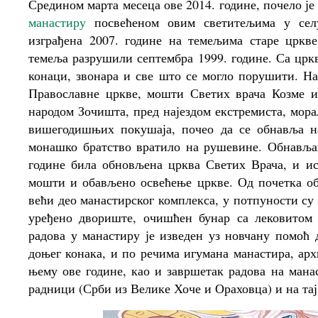
Средином марта месеца ове 2014. године, почело ј
манастиру
посвећеном овим светитељима у селу
изграђена 2007. године на темељима старе цркв
темеља разрушили септембра 1999. године. Са цр
конаци, звонара и све што се могло порушити. На
Православне цркве, мошти Светих врача Козме и
народом Зочишта, пред најездом екстремиста, мора
вишегодишњих покушаја, почео да се обнавља на
монашко братство вратило на рушевине. Обнављан
године била обновљена црква Светих Врача, и ист
мошти и обављено освећење цркве. Од почетка о
већи део манастирског комплекса, у потпуности су
уређено двориште, очишћен бунар са лековитом в
радова у манастиру је изведен уз новчану помоћ 
доњег конака, и по речима игумана манастира, арх
њему ове године, као и завршетак радова на мана
радници (Срби из Велике Хоче и Ораховца) и на тај