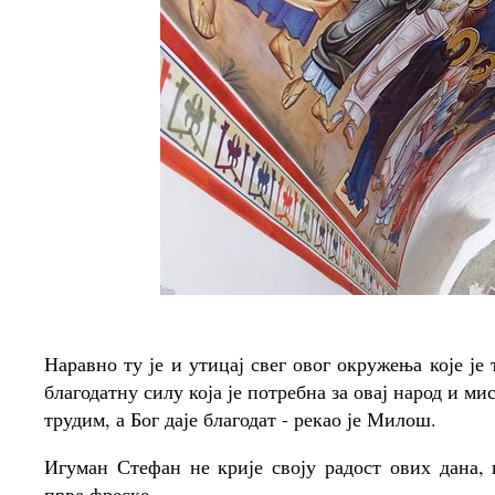
Наравно ту је и утицај свег овог окружења које је
благодатну силу која је потребна за овај народ и мис
трудим, а Бог даје благодат - рекао је Милош.
Игуман Стефан не крије своју радост ових дана, 
прве фреске.