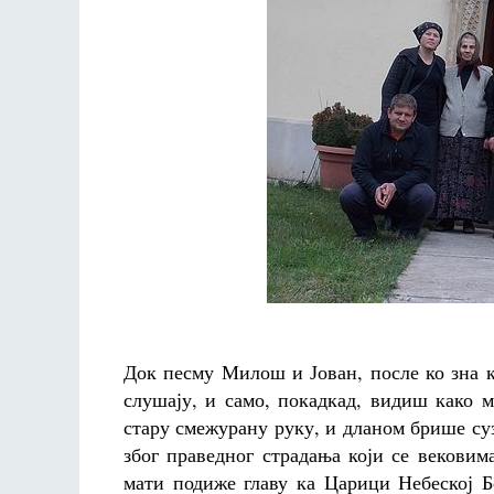
Док песму Милош и Јован, после ко зна к
слушају, и само, покадкад, видиш како 
стару смежурану руку, и дланом брише сузу
због праведног страдања који се вековима
мати подиже главу ка Царици Небеској 