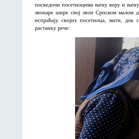
посведочи посетиоцима њену веру и њену
звонаре шире свој звон Српском малом д
испраћају својих посетиоца, мати, док
растанку рече: