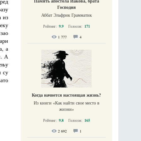
Память апостола Иакова, брата
Пред
Господня
оазу
Аббат Эльфрик Грамматик
а из
еку
Рейтинг:
9.9
Голосов:
171
изао
1 777
4
ари
а, а
и. А
ењу
и су
Зато
Когда начнется настоящая жизнь?
Из книги «Как найти свое место в
жизни​»
Рейтинг:
9.8
Голосов:
165
2 692
1