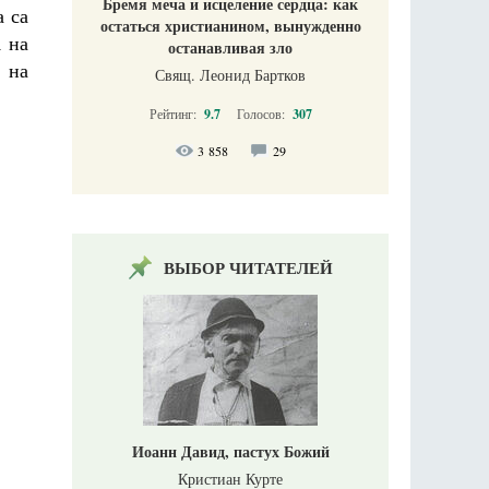
Бремя меча и исцеление сердца: как
а са
остаться христианином, вынужденно
А на
останавливая зло
 на
Свящ. Леонид Бартков
Рейтинг:
9.7
Голосов:
307
3 858
29
ВЫБОР ЧИТАТЕЛЕЙ
Иоанн Давид, пастух Божий
Кристиан Курте