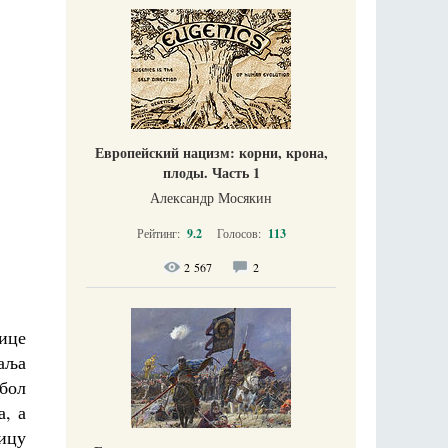
Европейский нацизм: корни, крона,
плоды. Часть 1
Александр Мосякин
Рейтинг:
9.2
Голосов:
113
2 567
2
рице
маља
 бол
а, а
ицу