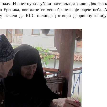
 наду. И опет пуна љубави наставља да живи. Док звон
о Ереника, ове жене стамено бране своје парче неба. 
 су чекали да КПС полицајац отвори дворишну капију