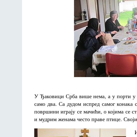
У Ђаковици Срба више нема, а у порти у к
само два. Са дудом испред самог конака с
површини играју се мачићи, о којима се с
и мудрим женама често праве птице. Своји