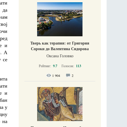
ати
у да
нам
вој
очи
ред
Тверь как терапия: от Григория
е и
Сороки до Валентина Сидорова
р. А
Оксана Головко
у се
Рейтинг:
9.7
Голосов:
113
1 904
2
ита
ати
е и
бан
ша у
едну
о на