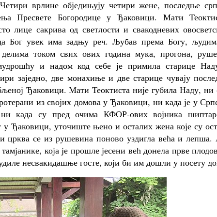
Четири врлине обједињују четири жене, последње срп
ња Пресвете Богородице у Ђаковици. Мати Теоктис
есто лице сакрива од светлости и свакодневих овосвет
 да Бог увек има задњу реч. Љубав према Богу, људим
м делима током свих ових година мука, прогона, руше
 мудрошћу и надом код себе је примила старице Над
ири заједно, две монахиње и две старице чувају после
рбљеној Ђаковици. Мати Теоктиста није губила Наду, ни
ротерани из својих домова у Ђаковици, ни када је у Срп
, ни када су пред очима КФОР-ових војника шиптар
 у Ђаковици, уточиште њено и осталих жена које су ос
 и црква се из рушевина поново уздигла већа и лепша.
 тамјанике, која је прошле јесени већ донела прве плодо
диле несвакидашње госте, који би им дошли у посету до