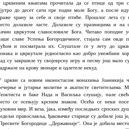
у црквеним књигама прочитала да се птице од три с
ујутро до десет сати пре подне моле Богу, а после ид
траже храну за себе и своје птиће. Прошлог лета су 
често долазиле ласте. Долазиле су празницима и на с
начин цвркутом славословиле Бога. Читаво поподне у
наше славе Успења Богородичиног, стајала сам овде п
кућом и посматрала их. Спуштале се у лету до цркв
конака и цвркутале једногласно као добро увежбани хо
кад су завршиле ту својеврсну игру и песму још мало с
задржале на крову звонаре и одлетеле некуд.
У цркви са новим иконостасом монахиња Јоаникија ч
вечерње и јутарње молитве и акатисте светитељима. М
Теоктиста и баке Нада и Васиљка слушају, пале свећ
често се осењују крсним знаком. Осећа се неки посе
духовни мир. И веза, јака, између последњих српских ду
едељи православља, ђаковачке старице су добиле још ј
Пресвете Богородице ,,Державнаје“. Она је добила мест