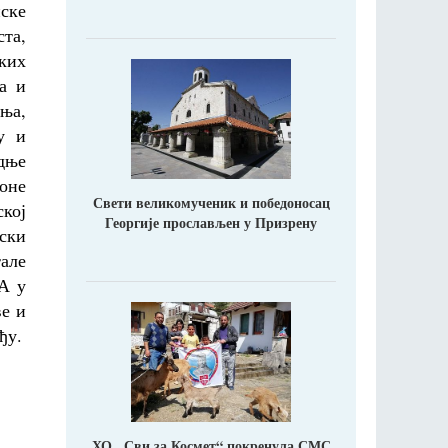
ске
та,
ских
а и
ња,
у и
дње
 оне
Свети великомученик и победоносац
ској
Георгије прослављен у Призрену
ски
тале
 А у
ве и
ђу.
ХО ,,Сви за Космет“ покренула СМС