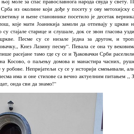
 њој моле за спас православнога народа свуда у свету. 
Срба из околине који дође у посету у ову метохијску 
 светињу и њене становнике посетило је десетак верник
ш, које мати Јоаникија замоли да отпевају у цркви н
су стајале старице и слушале, док се звон гласова узд
ркве. Песме су се низале једна за другом, и троп
вачку,, Кнез Лазину песму“. Певала се она ту вековим
упише расејане тамо где су се и Ђаковачки Срби раселил
 на Косово, о паљењу домова и манастира часних, руш
 у робове. Непријатељи су се у историји смењивали, ал
есма има и оне стихове са вечно актуелним питањем ,, 
дат, онда сви да знамо!“