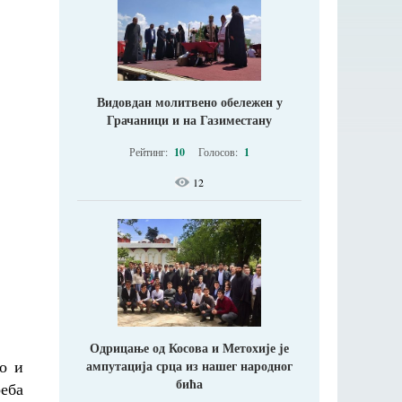
Видовдан молитвено обележен у
Грачаници и на Газиместану
Рейтинг:
10
Голосов:
1
12
Одрицање од Косова и Метохије jе
о и
ампутација срца из нашег народног
бића
еба