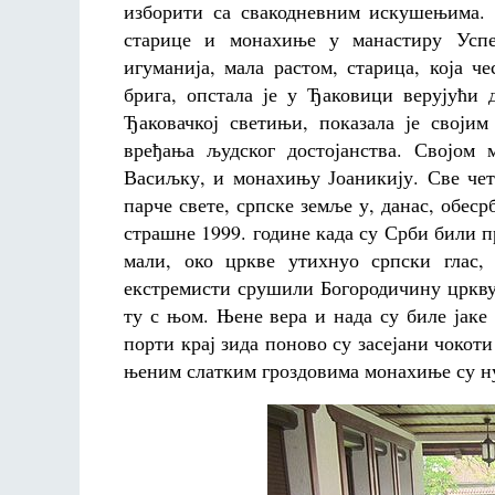
изборити са свакодневним искушењима. 
старице и монахиње у манастиру Успе
игуманија, мала растом, старица, која ч
брига, опстала је у Ђаковици верујући
Ђаковачкој светињи, показала је своји
вређања људског достојанства. Својом
Васиљку, и монахињу Јоаникију. Све чет
парче свете, српске земље у, данас, обес
страшне 1999. године када су Срби били п
мали, око цркве утихнуо српски глас
екстремисти срушили Богородичину цркву
ту с њом. Њене вера и нада су биле јаке
порти крај зида поново су засејани чокоти
њеним слатким гроздовима монахиње су ну