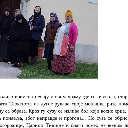
олико времена певају у овом храму где се очувала, ста
мати Теоктиста из дугог рукава своје монашке ризе по
 са образа. Кроз ту сузу се излива бол који косне срце,
 понавља, због неправде и прогона... Но суза се обрис
Богородици, Царици Тишине и благи осмех на њеном л