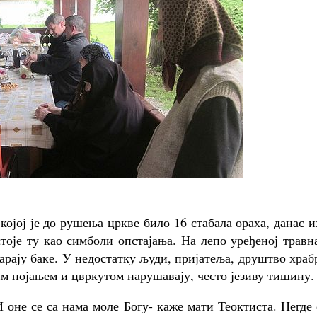
ојој је до рушења цркве било 16 стабала ораха, данас и
тоје ту као симболи опстајања. На лепо уређеној травн
тарају баке. У недостатку људи, пријатеља, друштво хра
м појањем и цвркутом нарушавају, често језиву тишину.
И оне се са нама моле Богу- каже мати Теоктиста. Негде