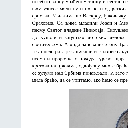
посебно за њу урађеном трону и сестре се
њом узнесе молитву и по неки од ретких 
српства. У данима по Васкрсу, ђаковачку
Ораховца. Са њима младићи Јован и Мило
песму Светог владике Николаја. Скрушено 
до куполе и спуштао до свих делова ц
светитељима. А онда запеваше и ону Ђако
тек после рата је записаше и стихове сак
песма и пророчка о походу турског цара
крстова на црквама, одвођењу многе браће
се зулуми над Србима понављали. И зато п
мила браћо, да се упитамо, ако ћемо се пре