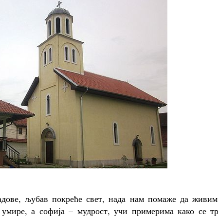
адове, љубав покреће свет, нада нам помаже да живим
 умире, а софија – мудрост, учи примерима како се тр