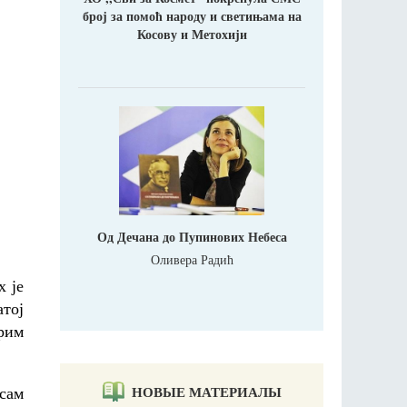
број за помоћ народу и светињама на
Косову и Метохији
Од Дечана до Пупинових Небеса
Оливера Радић
х је
атој
брим
НОВЫЕ МАТЕРИАЛЫ
 сам