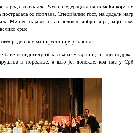
ог народа захвалила Руској федерацији на помоћи коју п
а пострадала од поплава. Специјални гост, на додели наг
мила Мишев најавила као великог добротвора, који пом
 велико срце.
 што је део ове манифестације рекавши:
се баве и подстичу образовање у Србији, и који подржа
друштва и породице, а што је, донекле, код нас у Срб