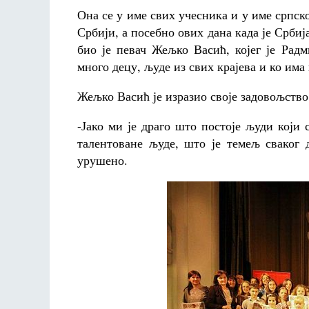
Она се у име свих учесника и у име српск
Србији, а посебно ових дана када је Србиј
био је певач Жељко Васић, којег је Рад
много децу, људе из свих крајева и ко има
Жељко Васић је изразио своје задовољство
-Јако ми је драго што постоје људи који 
талентоване људе, што је темељ сваког 
урушено.