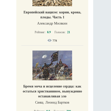
Европейский нацизм: корни, крона,
плоды. Часть 1
Александр Мосякин
Рейтинг:
8.9
Голосов:
21
778
Бремя меча и исцеление сердца: как
остаться христианином, вынужденно
останавливая зло
Свящ. Леонид Бартков
Рейтинг:
Голосов: