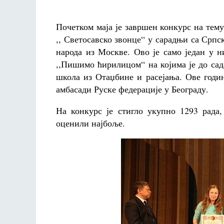
Почетком маја је завршен конкурс на тему 
,, Светосавско звонце“ у сарадњи са Ср
народа из Москве. Ово је само један у н
,,Пишимо ћирилицом“ на којима је до са
школа из Отаџбине и расејања. Ове годи
амбасади Руске федерације у Београду.
На конкурс је стигло укупно 1293 рад
оценили најбоље.