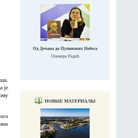
Од Дечана до Пупинових Небеса
Оливера Радић
да,
а је
дому
НОВЫЕ МАТЕРИАЛЫ
ого
чин