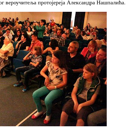
ог вероучитеља протојереја Александра Нашпалића.