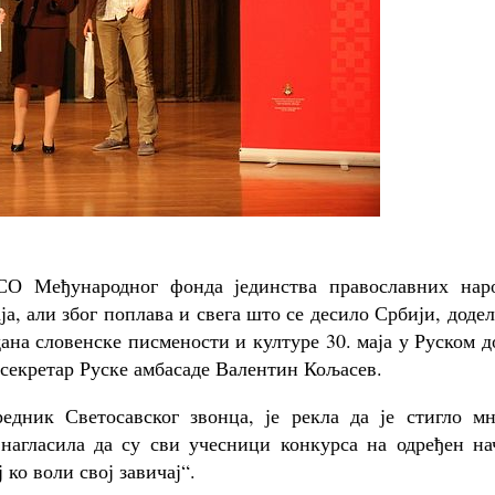
СО Међународног фонда јединства православних наро
ја, али због поплава и свега што се десило Србији, додел
ана словенске писмености и културе 30. маја у Руском 
и секретар Руске амбасаде Валентин Кољасев.
дник Светосавског звонца, је рекла да је стигло мн
нагласила да су сви учесници конкурса на одређен на
 ко воли свој завичај“.