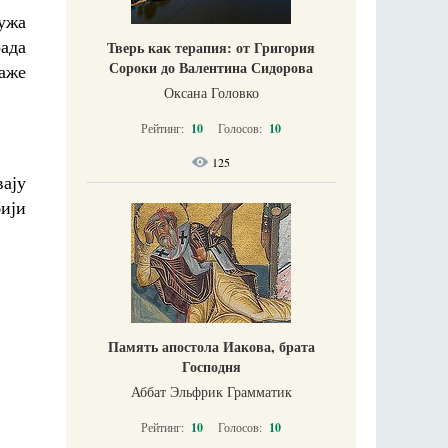
ружа
рада
Тверь как терапия: от Григория
Сороки до Валентина Сидорова
аже
Оксана Головко
Рейтинг:
10
Голосов:
10
125
вају
ији
Память апостола Иакова, брата
Господня
Аббат Эльфрик Грамматик
Рейтинг:
10
Голосов:
10