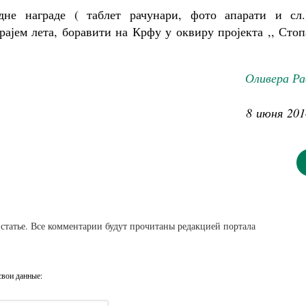
не награде ( таблет рачунари, фото апарати и сл.
рајем лета, боравити на Крфу у оквиру пројекта ,, Сто
Оливера Ра
8 июня 201
статье. Все комментарии будут прочитаны редакцией портала
свои данные: