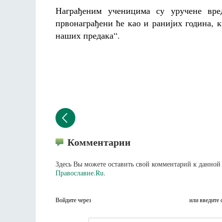
Награђеним ученицима су уручене вред
првонаграђени ће као и ранијих година, к
наших предака“.
Комментарии
Здесь Вы можете оставить свой комментарий к данной 
Православие.Ru
.
Войдите через
или введите 