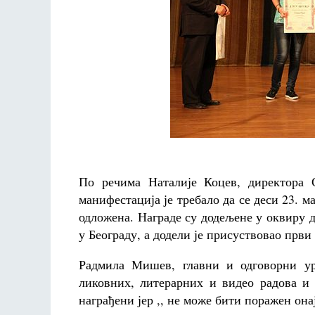
По речима Наталије Коцев, директора 
манифестација је требало да се деси 23. ма
одложена. Награде су додељене у оквиру д
у Београду, а додели је присуствовао прв
Радмила Мишев, главни и одговорни уре
ликовних, литерарних и видео радова и 
награђени јер ,, не може бити поражен онај