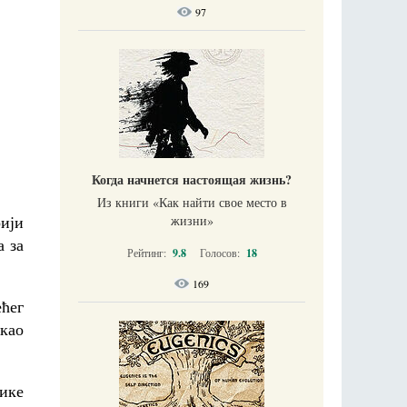
97
Когда начнется настоящая жизнь?
Из книги «Как найти свое место в
рији
жизни​»
а за
Рейтинг:
9.8
Голосов:
18
169
ћег
 као
ике