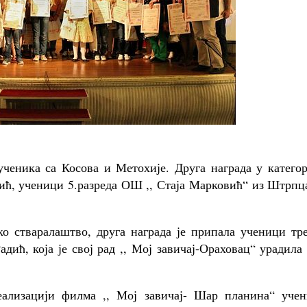
ученика са Косова и Метохије. Друга награда у катего
ић, ученици 5.разреда ОШ ,, Стаја Марковић“ из Штрпц
о стваралаштво, друга награда је припала ученици тре
дић, која је свој рад ,, Мој завичај-Ораховац“ урадила
еализацији филма ,, Мој завичај- Шар планина“ учен