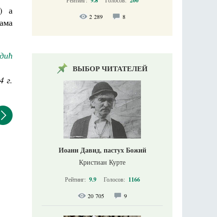
9.8
200
) а
2 289
8
пама
дић
ВЫБОР ЧИТАТЕЛЕЙ
4 г.
Иоанн Давид, пастух Божий
Кристиан Курте
Рейтинг:
9.9
Голосов:
1166
20 705
9