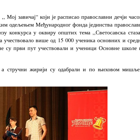
,, Мој завичај“ који је расписао православни дечји час
пским одељењем Међународног фонда јединства правосла
изу конкурса у оквиру општих тема ,,Светосавска стаз
да учествовало више од 15 000 ученика основних и сре
не су први пут учествовали и ученици Основне школе 
а, а стручни жирији су одабрали и по њиховом мишље