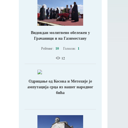
Видовдан молитвено обележен у
Грачаници и на Газиместану
Рейтинг:
10
Голосов:
1
12
Одрицање од Косова и Метохије jе
ампутација срца из нашег народног
бића