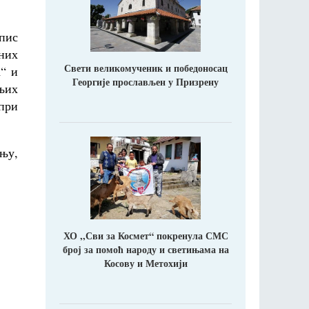
опис
вних
Свети великомученик и победоносац
а“ и
Георгије прослављен у Призрену
дњих
при
њу,
ХО ,,Сви за Космет“ покренула СМС
број за помоћ народу и светињама на
Косову и Метохији