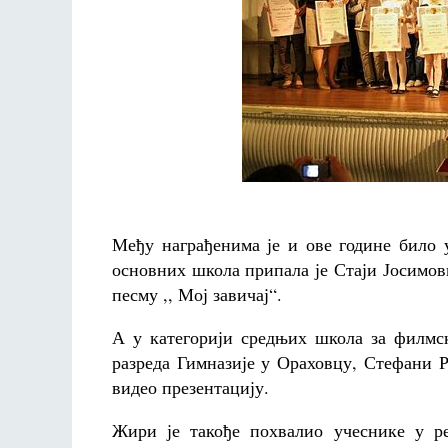
Међу награђенима је и ове године било 
основних школа припала је Стаји Јосимов
песму ,, Мој завичај“.
А у категорији средњих школа за филмск
разреда Гимназије у Ораховцу, Стефани Ра
видео презентацију.
Жири је такође похвалио учеснике у р