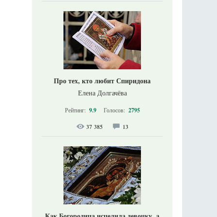
Про тех, кто любит Спиридона
Елена Долгачёва
Рейтинг:
9.9
Голосов:
2795
37 385
13
Как Богородица исцелила девочку, а