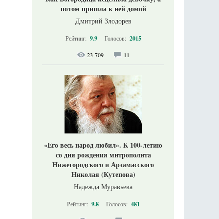
потом пришла к ней домой
Дмитрий Злодорев
Рейтинг:
9.9
Голосов:
2015
23 709
11
«Его весь народ любил». К 100-летию
со дня рождения митрополита
Нижегородского и Арзамасского
Николая (Кутепова)
Надежда Муравьева
Рейтинг:
9.8
Голосов:
481