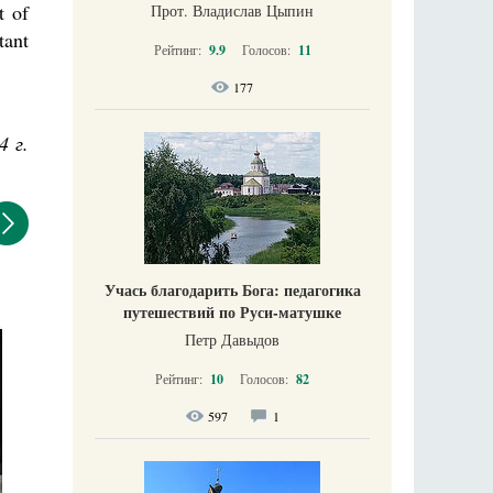
t of
Прот. Владислав Цыпин
tant
Рейтинг:
9.9
Голосов:
11
177
4 г.
Учась благодарить Бога: педагогика
путешествий по Руси-матушке
Петр Давыдов
Рейтинг:
10
Голосов:
82
597
1