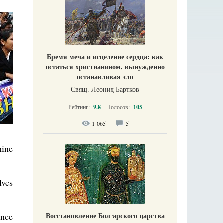
Бремя меча и исцеление сердца: как
остаться христианином, вынужденно
останавливая зло
Свящ. Леонид Бартков
Рейтинг:
9.8
Голосов:
105
1 065
5
nine
lves
ince
Восстановление Болгарского царства