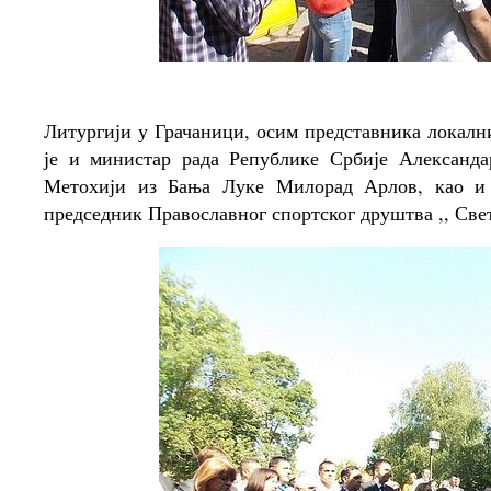
Литургији у Грачаници, осим представника локалн
је и министар рада Републике Србије Александ
Метохији из Бања Луке Милорад Арлов, као и 
председник Православног спортског друштва ,, Свет