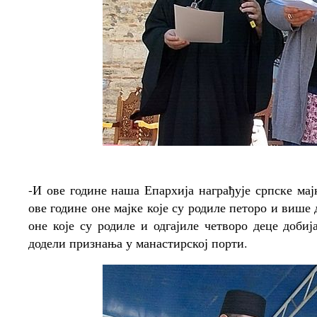
-И ове године наша Епархија награђује српске мајк
ове године оне мајке које су родиле петоро и више 
оне које су родиле и одгајиле четворо деце добиј
додели признања у манастирској порти.