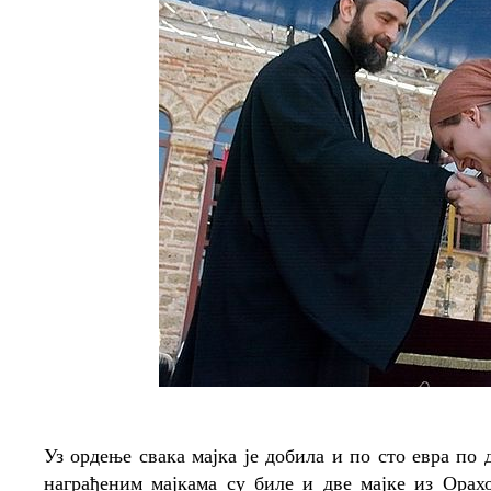
Уз ордење свака мајка је добила и по сто евра по 
награђеним мајкама су биле и две мајке из Орах