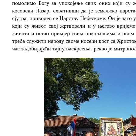
помолимо Богу за упокојење свих оних који су ж
косовски Лазар, схвативши да је земаљско царств
сјутра, приволео се Царству Небескоме. Он је зато
који су живот свој жртвовали и у његово вријеме
живота и остао примјер свим покољењима и овом 
треба служити народу своме носећи крст са Христом,
час задобијајући тајну васкрсења- рекао је митропо