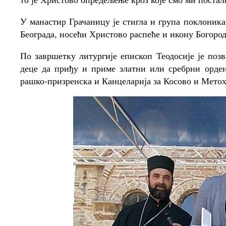
У манастир Грачаницу је стигла и група поклоник
Београда, носећи Христово распеће и икону Богоро
По завршетку литургије епископ Теодосије је позв
деце да приђу и приме златни или сребрни орден 
рашко-призренска и Канцеларија за Косово и Метох