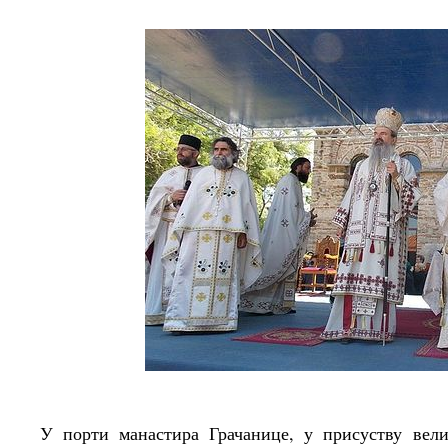
У порти манастира Грачанице, у присуству вели