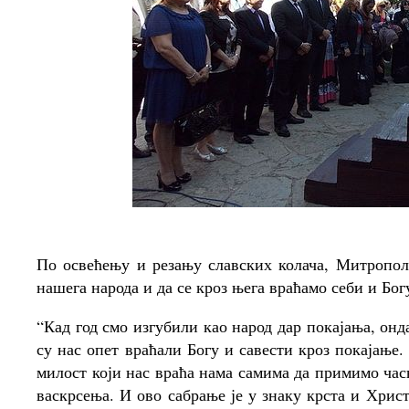
По освећењу и резању славских колача, Митропол
нашега народа и да се кроз њега враћамо себи и Бог
“Кад год смо изгубили као народ дар покајања, онда
су нас опет враћали Богу и савести кроз покајање
милост који нас враћа нама самима да примимо часн
васкрсења. И ово сабрање је у знаку крста и Христ