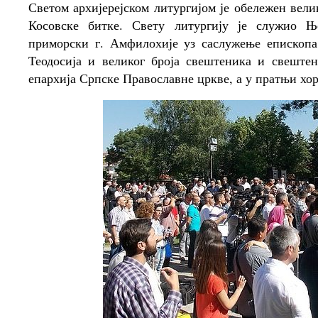
Светом архијерејском литургијом је обележен вел
Косовске битке. Свету литургију је служио Њ
приморски г. Амфилохије уз саслужење епископа
Теодосија и великог броја свештеника и свеште
епархија Српске Православне цркве, а у пратњи х