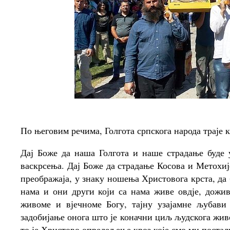
По његовим речима, Голгота српскога народа траје к
Дај Боже да наша Голгота и наше страдање буде 
васкрсења. Дај Боже да страдање Косова и Метохиј
преображаја, у знаку ношења Христовога крста, да 
нама и они други који са нама живе овдје, дожив
живоме и вјечноме Богу, тајну узајамне љубави
задобијање онога што је коначни циљ људскога жив
то је Христово опредељење кроз које смо ми поста