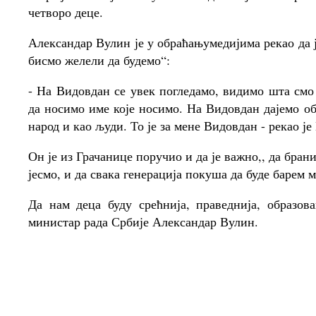
четворо деце.
Александар Вулин је у обраћањумедијима рекао да 
бисмо желели да будемо“:
- На Видовдан се увек погледамо, видимо шта смо
да носимо име које носимо. На Видовдан дајемо о
народ и као људи. То је за мене Видовдан - рекао је
Он је из Грачанице поручио и да је важно,, да бра
јесмо, и да свака генерација покуша да буде барем 
Да нам деца буду срећнија, праведнија, образов
министар рада Србије Александар Вулин.