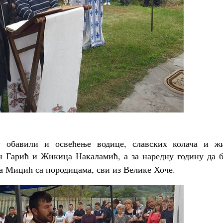
 обавили и освећење водице, славских колача и жи
н Гарић и Жикица Накаламић, а за наредну годину да б
а Мицић са породицама, сви из Велике Хоче.