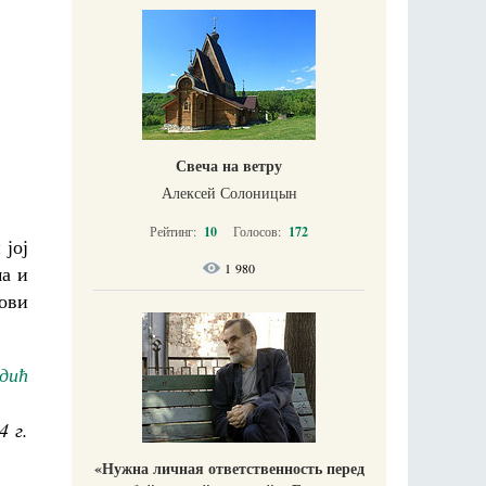
Свеча на ветру
Алексей Солоницын
Рейтинг:
10
Голосов:
172
 јој
1 980
ма и
рови
дић
4 г.
«Нужна личная ответственность перед