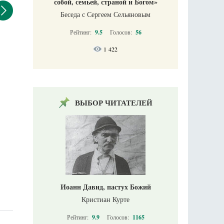
собой, семьей, страной и Богом»
Беседа с Сергеем Сельяновым
Рейтинг:
9.5
Голосов:
56
1 422
ВЫБОР ЧИТАТЕЛЕЙ
Иоанн Давид, пастух Божий
Кристиан Курте
Рейтинг:
9.9
Голосов:
1165