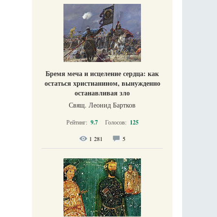
Бремя меча и исцеление сердца: как
остаться христианином, вынужденно
останавливая зло
Свящ. Леонид Бартков
Рейтинг:
9.7
Голосов:
125
1 281
5