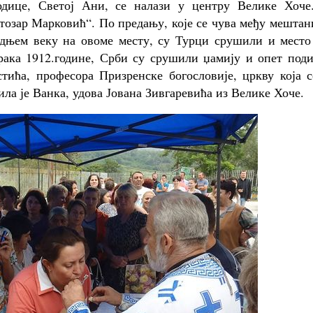
одице, Светој Ани, се налази у центру Велике Хоче
тозар Марковић“. По предању, које се чува међу мешта
средњем веку на овоме месту, су Турци срушили и мест
рака 1912.године, Срби су срушили џамију и опет поди
тића, професора Призренске богословије, цркву која с
ла је Ванка, удова Јована Зивгаревића из Велике Хоче.