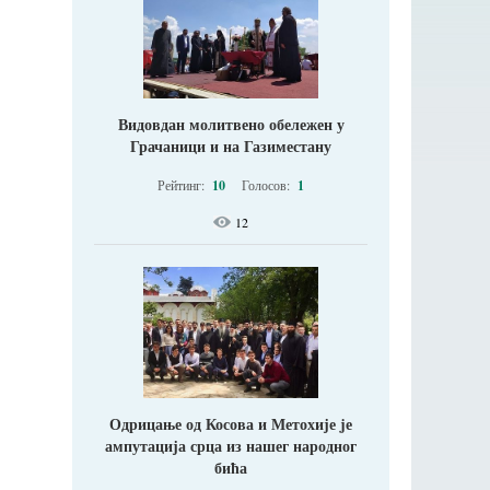
Видовдан молитвено обележен у
Грачаници и на Газиместану
Рейтинг:
10
Голосов:
1
12
Одрицање од Косова и Метохије jе
ампутација срца из нашег народног
бића