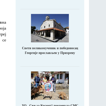
овна
роја
реј
 се
Свети великомученик и победоносац
Георгије прослављен у Призрену
ХО ,,Сви за Космет“ покренула СМС