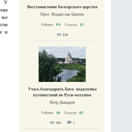
. У
Восстановление Болгарского царства
нима
Прот. Владислав Цыпин
о ње
гли
Рейтинг:
9.9
Голосов:
13
е и
210
Учась благодарить Бога: педагогика
путешествий по Руси-матушке
Петр Давыдов
Рейтинг:
10
Голосов:
92
703
1