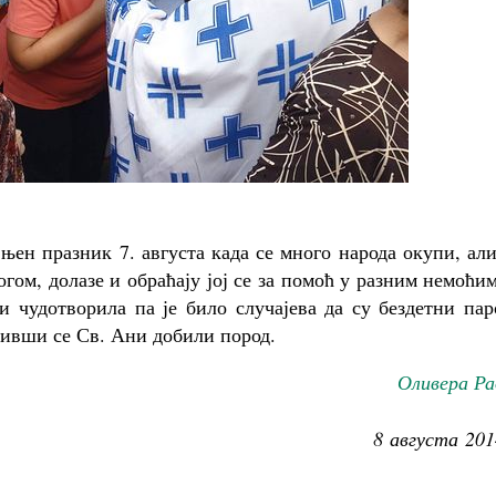
њен празник 7. августа када се много народа окупи, али
гом, долазе и обраћају јој се за помоћ у разним немоћи
и чудотворила па је било случајева да су бездетни па
ативши се Св. Ани добили пород.
Оливера Ра
8 августа 201