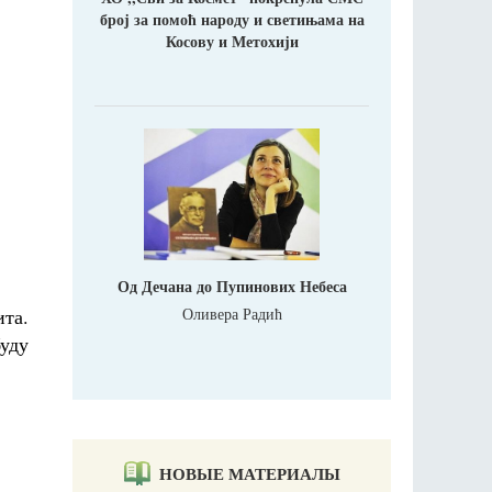
број за помоћ народу и светињама на
Косову и Метохији
Од Дечана до Пупинових Небеса
Оливера Радић
та.
уду
НОВЫЕ МАТЕРИАЛЫ