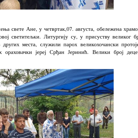
ења свете Ане, у четвртак,07. августа, обележена храм
овој светитељки. Литургију су, у присуству великог б
 других места, служили парох великохочански протоје
 ораховачки јереј Срђан Јеринић. Велики број деце