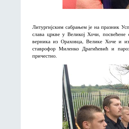
Литургијским сабрањем је на празник Усп
слава цркве у Великој Хочи, посвећене 
верника из Ораховца, Велике Хоче и из
ставрофор Миленко Драгићевић и парох
причестио.