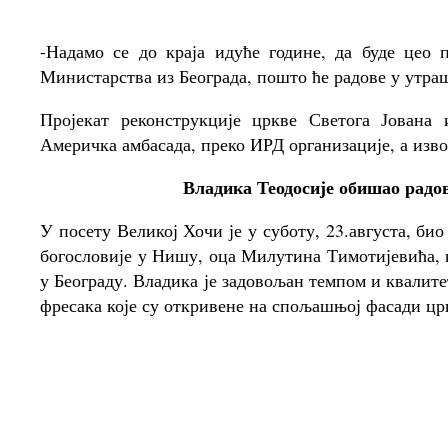
-Надамо се до краја идуће године, да буде цео п
Министарства из Београда, пошто ће радове у утра
Пројекат реконструкције цркве Светога Јована
Америчка амбасада, преко ИРД организације, а изво
Владика Теодосије обишао радо
У посету Великој Хочи је у суботу, 23.августа, би
богословије у Нишу, оца Милутина Тимотијевића, и
у Београду. Владика је задовољан темпом и квали
фресака које су откривене на спољашњој фасади цр