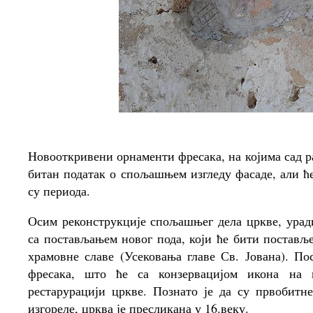
Новооткривени орнаменти фресака, на којима сад р
битан податак о спољашњем изгледу фасаде, али ће
су периода.
Осим реконструкције спољашњег дела цркве, урад
са постављањем новог пода, који ће бити постављ
храмовне славе (Усековања главе Св. Јована). По
фресака, што ће са конзервацијом икона на 
рестарурацији цркве. Познато је да су првобитн
изгореле, црква је пресликана у 16.веку.