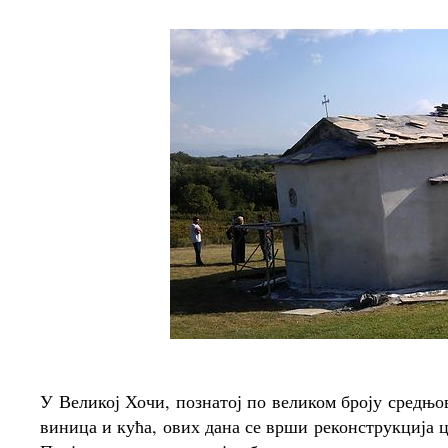
У Великој Хочи, познатој по великом броју средњо
виница и кућа, ових дана се врши реконструкција 