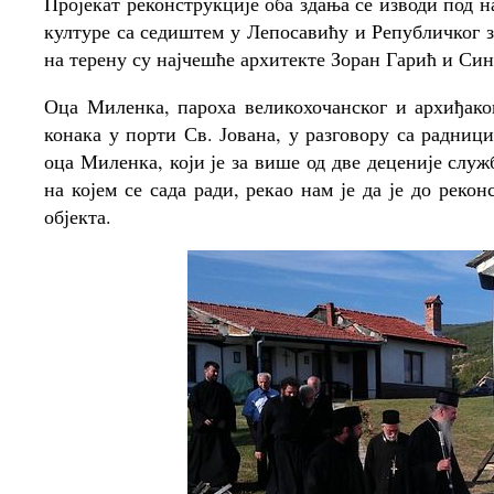
Пројекат реконструкције оба здања се изводи под 
културе са седиштем у Лепосавићу и Републичког з
на терену су најчешће архитекте Зоран Гарић и Си
Оца Миленка, пароха великохочанског и архиђако
конака у порти Св. Јована, у разговору са радни
оца Миленка, који је за више од две деценије слу
на којем се сада ради, рекао нам је да је до реко
објекта.