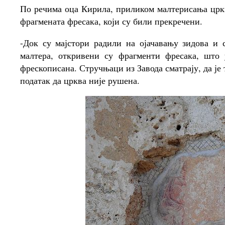
По речима оца Кирила, приликом малтерисања цркв
фрагмената фресака, који су били прекречени.
-Док су мајстори радили на ојачавању зидова и 
малтера, откривени су фрагменти фресака, што
фрескописана. Стручњаци из Завода сматрају, да је
податак да црква није рушена.