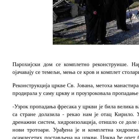
Парохијски дом се комплетно реконструише. Нар
ојачавају се темељи, мења се кров и комплет столар
Реконструкција цркве Св. Јована, метоха манастира 
продирала у саму цркву и проузроковала пропадање
-Узрок пропадања фресака у цркви је била велика вла
са стране долазила - рекао нам је отац Кирило. 
дренажни систем, хидроизолација, отишло се доле 
нови тротоари. Урађена је и комплетна хидроизол
осамдесетих постављена на цркви. Црква ће опет