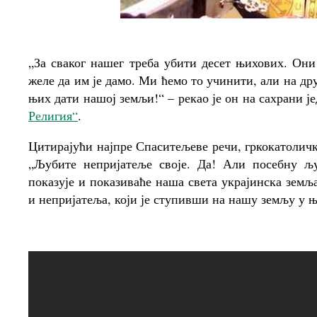
„За сваког нашег треба убити десет њихових. Они
желе да им је дамо. Ми ћемо то учинити, али на д
њих дати нашој земљи!“ – рекао је он на сахрани ј
Религия“
.
Цитирајући најпре Спаситељеве речи, гркокатоличк
„Љубите непријатеље своје. Да! Али посебну љ
показује и показиваће наша света украјинска земљ
и непријатеља, који је ступивши на нашу земљу у њ