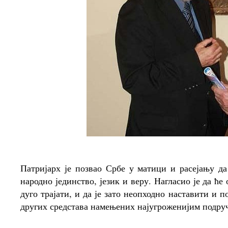
Патријарх је позвао Србе у матици и расејању да
народно јединство, језик и веру. Нагласио је да 
дуго трајати, и да је зато неопходно наставити и
других средстава намењених најугроженијим подру