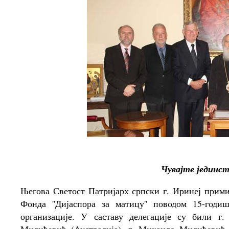
Чувајте јединств
Његова Светост Патријарх српски г. Иринеј примио
Фонда ''Дијаспора за матицу'' поводом 15-год
организације. У саставу делегације су били г