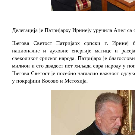
Делегација је Патријарху Иринеју уручила Апел са
Његова Светост Патријарх српски г. Иринеј 
националне и духовне енергије матице и расеја
свеколиког српског народа. Патријарх је благосло
милион и сто двадест пет хиљада евра народу у п
Његова Светост је посебно нагласио важност одлу
у покрајини Косово и Метохија.