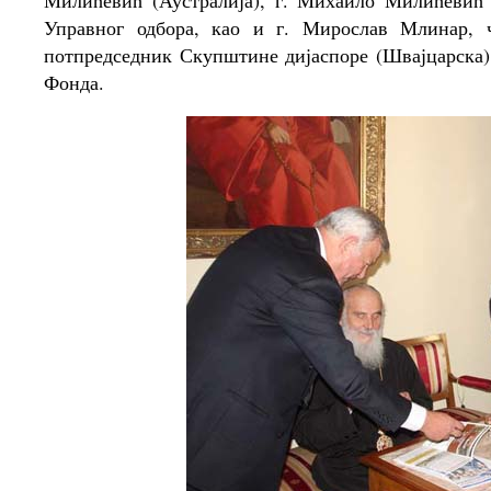
Милићевић (Аустралија), г. Михаило Милићевић 
Управног одбора, као и г. Мирослав Млинар, ч
потпредседник Скупштине дијаспоре (Швајцарска)
Фонда.