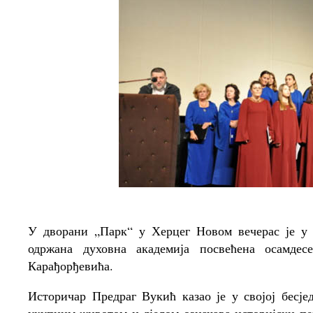
У дворани „Парк“ у Херцег Новом вечерас је у 
одржана духовна академија посвећена осамде
Карађорђевића.
Историчар Предраг Вукић казао је у својој бесј