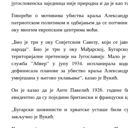
југословенска заједница није природна и да је као т
Говорећи о мотивима убиства краља Александр
патриотском политиком и одбијањем да се потчини 
оку многим европским центрима моћи.
„Био је трн у оку Совјетском Савезу, који се јав
народа“. Био је трн у оку Мађарској, Бугарск
територијалне претензије на Југославију. Мало је
служба “Абвер“ у јуну 1934. испланирала коди
дефинисала планове за убиство краља Александ
умијешана у његово уклањање“, казао је Вукић.
Он је казао да је Анте Павелић 1926. године б
евидентно да су поједини британски и француски к
„Бугарски шовинисти и хрватске усташе били су
закључио је Вукић.