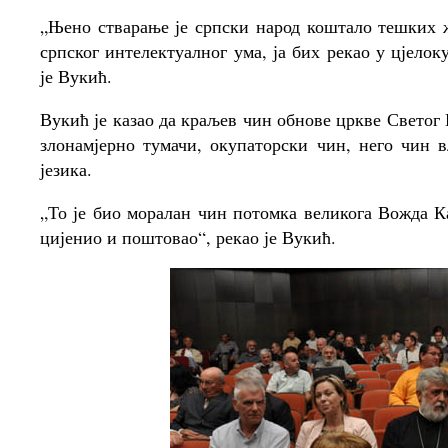
„Њено стварање је српски народ коштало тешких жр
српског интелектуалног ума, ја бих рекао у цјелок
је Вукић.
Вукић је казао да краљев чин обнове цркве Светог 
злонамјерно тумачи, окупаторски чин, него чин в
језика.
„То је био моралан чин потомка великога Вожда Ка
цијенио и поштовао“, рекао је Вукић.