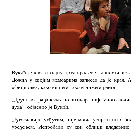
Вукић је као значајну црту краљеве личности иста
Дожић у својим мемоарима записао да је краљ А
официрима, како вишега тако и нижега ранга.
„Друштво грађанских политичара није много волио
духа“, објаснио је Вукић.
„Југославија, међутим, није могла успјети ни с 
уређењем. Испробани су сви облици владавине