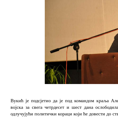
Вукић је подсјетио да је под командом краља Ал
војска за свега четрдесет и шест дана ослободи
одлучујући политички кораци који ће довести до ст