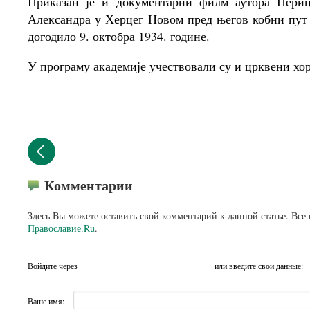
Приказан је и документарни филм аутора Пери
Александра у Херцег Новом пред његов кобни пут 
догодило 9. октобра 1934. године.
У програму академије учествовали су и црквени хо
Комментарии
Здесь Вы можете оставить свой комментарий к данной статье. Все
Православие.Ru
.
Войдите через
или введите свои данные:
Ваше имя: