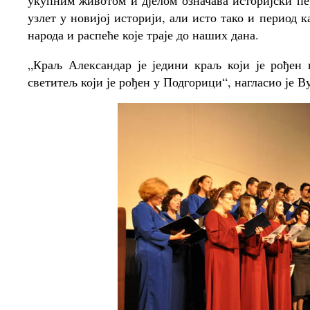
укупним животом и дјелом означава историјски пер
узлет у новијој историји, али исто тако и период 
народа и распеће које траје до наших дана.
„Краљ Александар је једини краљ који је рођен
светитељ који је рођен у Подгорици“, нагласио је В