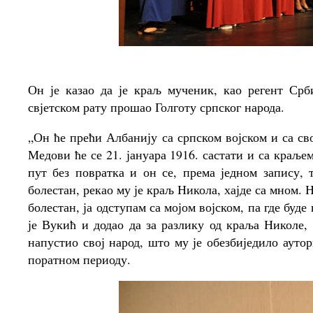
Он је казао да је краљ мученик, као регент Срб
свјетском рату прошао Голготу српског народа.
„Он ће прећи Албанију са српском војском и са с
Медови ће се 21. јануара 1916. састати и са краљ
пут без повратка и он се, према једном запису, 
болестан, рекао му је краљ Никола, хајде са мном. 
болестан, ја одступам са мојом војском, па где буде
је Вукић и додао да за разлику од краља Николе,
напустио свој народ, што му је обезбиједило ауто
поратном периоду.