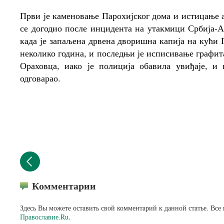
Први је каменовање Парохијског дома и истицање а
се догодио после инцидента на утакмици Србија-Ал
када је запаљена дрвена дворишна капија на кући 
неколико година, и последњи је исписивање графит
Ораховца, иако је полиција обавила увиђаје, и
одговарао.
Комментарии
Здесь Вы можете оставить свой комментарий к данной статье. Все
Православие.Ru
.