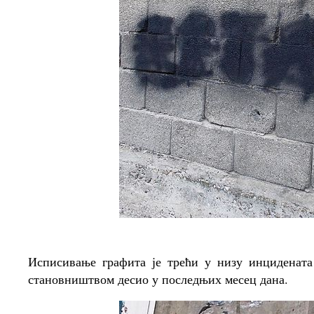
Исписивање графита је трећи у низу инцидената
становништвом десио у последњих месец дана.