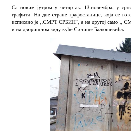
Са новим јутром у четвртак, 13.новембра, у ср
графити. На две стране трафостанице, која се го
исписано је ,,СМРТ СРБИН“, а на другој само ,, С
и на дворишном зиду куће Синише Баљошевића.