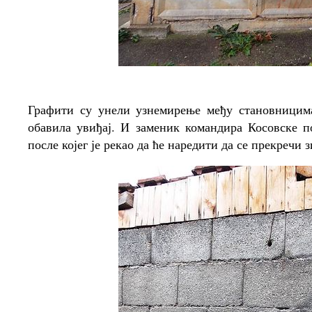
Графити су унели узнемирење међу становницима
обавила увиђај. И заменик командира Косовске п
после којег је рекао да ће наредити да се прекречи 