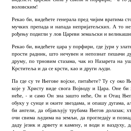
воловским!
Рекао би, видећете генерала пред чијим вратима ст
мучких препада и напада непријатељских. А то не
рођењу подигли у лов Цареви земаљски и великаши, 
Рекао би, видећете цара у порфири, где јури у зла
прости радник, што нечувен и непознат пешачи д
друму, по трновим стазама, чак из Назарета на уш
Крститеља и да се крсти, као и други људи.
Па где су те Његове војске, питаћете? Ту су око Ње
које у Христу виде свога Војводу и Цара. Оне би
неће, - и само Он зна зашто неће, Он и Отац Њег
обуку у сунце и оките звездама, и опашу дугама, а
би ангели, да објављују трубама Његов долазак; х
очи свима људима на земљи, да прогледају и познад
даду језик и дрвету и камену, и води и ваздуху, 