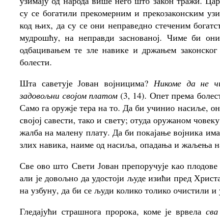
узимају од народа више него што закон тражи. Ца
су се богатили прекомерним и прекозаконским узи
код њих, да су се они неправедно стеченим богат
мудрошћу, на неправди заснованој. Чиме би они
одбацивањем те зле навике и држањем законског
болести.
Шта саветује Јован војницима?
Никоме да не ч
задовољни својом платом
(3, 14). Опет према болес
Само га оружје тера на то. Да би учинио насиље, о
својој савести, тако и свету; отуда оружаном човек
жалба на малену плату. Да би покајање војника има
злих навика, наиме од насиља, опадања и жаљења н
Све ово што Свети Јован препоручује као плодове 
али је довољно да удостоји људе изићи пред Христа
на узбуну, да би се људи колико толико очистили и
Гледајући страшнога пророка, коме је врвела
сва