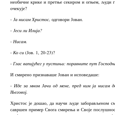
необичне крике и претње секиром и огњем, људи г
очекује?
-
Ја нисам Христос,
одговори Јован.
-
Јеси ли Илија?
-
Нисам.
-
Ко си
(Јов. 1, 20-23)?
-
Глас вапијућег у пустињи: поравните пут Господњ
И смирено признаваше Јован и исповедаше:
-
Иде за мном Јачи од мене, пред ким ја нисам 
Његовој.
Христос је дошао, да научи људе заборављеном с
савршен пример Свога смирења и Своје послушнос