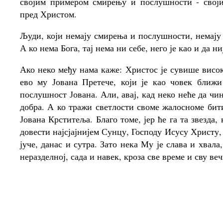
својим примером смирењу и послушности - свој
пред Христом.
Људи, који немају смирења и послушности, немају 
А ко нема Бога, тај нема ни себе, него је као и да ни
Ако неко међу нама каже: Христос је сувише висок 
ево му Јована Претече, који је као човек ближ
послушност Јована. Али, авај, кад неко неће да чин
добра. А ко тражи светлости своме жалосноме бити
Јована Крститеља. Благо томе, јер ће га та звезда,
довести најсјајнијем Сунцу, Господу Исусу Христу, 
јуче, данас и сутра. Зато нека Му је слава и хвал
неразделној, сада и навек, кроза све време и сву ве