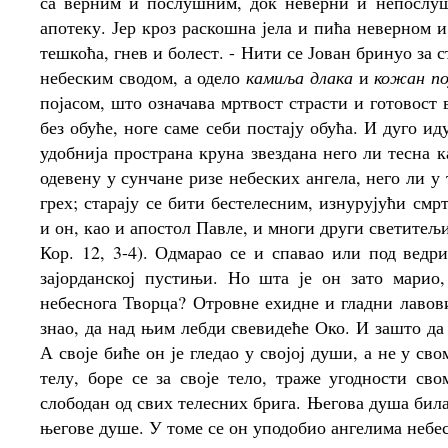
са верним и послушним, док неверни и непослу
апотеку. Јер кроз раскошна јела и пића неверном
тешкоћа, гнев и болест. - Нити се Јован бринуо за 
небеским сводом, а одело
камиља длака
и
кожан по
појасом, што означава мртвост страсти и готовос
без обуће, ноге саме себи постају обућа. И дуго ид
удобнија пространа круна звездана него ли тесна к
одевену у сунчане ризе небеских ангела, него ли 
грех; старају се бити бестелесним, изнурујући см
и он, као и апостол Павле, и многи други светитељи 
Кор. 12, 3-4). Одмарао се и спавао или под ведр
зајорданској пустињи. Но шта је он зато марио
небеснога Творца? Отровне ехидне и гладни лавови 
знао, да над њим лебди свевидеће Око. И зашто да
А своје биће он је гледао у својој души, а не у св
телу, боре се за своје тело, траже угодности сво
слободан од свих телесних брига. Његова душа била 
његове душе. У томе се он уподобио ангелима небес