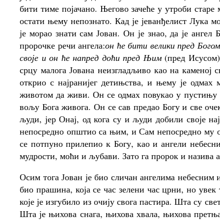
бити тиме појачано. Његово зачеће у утроби старе
остати њему непознато. Кад је јеванђелист Лука мо
је морао знати сам Јован. Он је знао, да је ангел
пророчке речи ангела:
он ће бити велики пред Бого
своје и он ће напред доћи пред Њим
(пред Исусом
срцу малога Јована неизгладљиво као на каменој 
открио с најранијег детињства, и њему је одмах
животом да живи. Он се одмах повукао у пустињу 
вољу Бога живога. Он се сав предао Богу и све оче
људи, јер Онај, од кога су и људи добили своје на
непосредно општио са њим, и Сам непосредно му о
се потпуно прилепио к Богу, као и ангели небесни
мудрости, моћи и љубави. Зато га пророк и назива 
Осим тога Јован је био сличан ангелима небесним и 
био прашина, која се час зелени час црни, но увек
које је изгубило из очију свога пастира. Шта су св
Шта је њихова снага, њихова хвала, њихова претњ