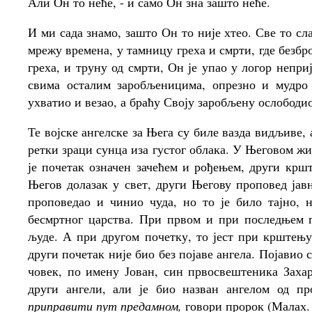
Али Он то неће, - и само Он зна зашто неће.
И ми сада знамо, зашто Он то није хтео. Све то с
мрежу времена, у тамницу греха и смрти, где безбро
греха, и труну од смрти, Он је упао у логор непр
свима осталим заробљеницима, опрезно и мудро 
ухватио и везао, а браћу Своју заробљену ослободио
Те војске ангелске за Њега су биле вазда видљиве, 
ретки зраци сунца иза густог облака. У Његовом жи
је почетак означен зачећем и рођењем, други крш
Његов долазак у свет, други Његову проповед јав
проповедао и чинио чуда, но то је било тајно, 
бесмртног царства. При првом и при последњем п
људе. А при другом почетку, то јест при крштењу
други почетак није био без појаве ангела. Појавио с
човек, по имену Јован, син првосвештеника Захар
други ангели, али је био назван ангелом од п
приправити пут предамном,
говори пророк (Малах. 