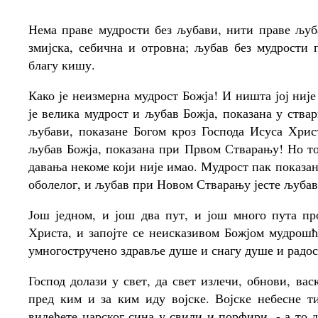
Нема праве мудрости без љубави, нити праве љуб
змијска, себична и отровна; љубав без мудрости 
благу кишу.
Како је неизмерна мудрост Божја! И ништа јој ниј
је велика мудрост и љубав Божја, показана у ства
љубави, показане Богом кроз Господа Исуса Хрис
љубав Божја, показана при Првом Стварању! Но то 
давања некоме који није имао. Мудрост пак показа
оболелог, и љубав при Новом Стварању јесте љубав
Још једном, и још два пут, и још много пута пр
Христа, и запојте се неисказивом Божјом мудрош
умногостручено здравље душе и снагу душе и радос
Господ долази у свет, да свет излечи, обнови, вас
пред ким и за ким иду војске. Војске небесне т
видећете царског сина у свили и порфири, - а то д