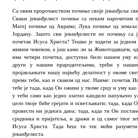
Са овим пророчанством почиње своје јеванђеље свет
Сваки јеванђелист почиње са неким нарочитим п
Матеј почиње од Аврама; Лука почиње од земаљс
Јордану. Зашто сви јеванђелисти не почињу са ј
почетак Исуса Христа? Тешко је ходити за једном
живим човеком, а још камо ли за Животодавцем, од
има четири почетка, доступна било нашем уму и
други у нашим прародитељима, трећи у наши
пројављивати нашу највећу делатност у овоме све
према теби, као и сваком од нас. Наиме: почетак 
тебе је тада, када Он оживи у твоме срцу и уму као
у теби само као једно златно кандило напуњено уљ
цело твоје биће грејати и осветљавати; тада, када 
провести ни једнога дана; тада, када ти Он постан
сродника и пријатеља, и дражи и од самог твог зе
Исуса Христа. Тада ћеш ти тек моћи разумети
јеванђелиста.