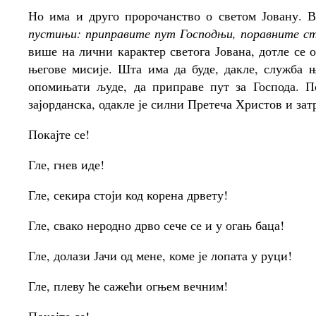
Но има и друго пророчанство о светом Јовану. 
пустињи: приправите пут Господњи, поравните ст
више на лични карактер светога Јована, дотле се 
његове мисије. Шта има да буде, дакле, служба њ
опомињати људе, да приправе пут за Господа. 
зајорданска, одакле је силни Претеча Христов и зат
Покајте се!
Гле, гнев иде!
Гле, секира стоји код корена дрвету!
Гле, свако неродно дрво сече се и у огањ баца!
Гле, долази Јачи од мене, коме је лопата у руци!
Гле, плеву ће сажећи огњем вечним!