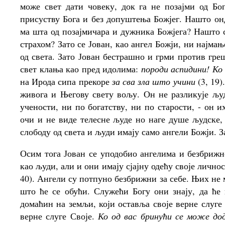
може свет дати човеку, док га не позајми од Бо
присуству Бога и без допуштења Божјег. Нашто о
ма шта од позајмичара и дужника Божјега? Нашто с
страхом? Зато се Јован, као ангел Божји, ни најмањ
од света. Зато Јован бестрашно и грми против гре
свет клања као пред идолима:
породи аспидини! Ко 
на Ирода сипа прекоре
за сва зла што учини
(3, 19)
живога и Његову свету вољу. Он не разликује људ
учености, ни по богатству, ни по старости, - он 
очи и не виде телесне људе но наге душе људске, 
слободу од света и људи имају само ангели Божји. З
Осим тога Јован се уподобио ангелима и безбрижн
као људи, али и они имају сјајну одећу своје личнос
40). Ангели су потпуно безбрижни за себе. Њих не 
што ће се обући. Служећи Богу они знају, да ће 
домаћин на земљи, који оставља своје верне слуге 
верне слуге Своје.
Ко од вас бринући се може до