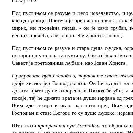
Покајте се!
Под пустињом се разуме и цело човечанство, и цел
као од сушице. Претеча је прва ласта новога проле
мирис, ни пролећна песма, - он је само трубач, к
весник пролећа, док је пролеће Христос Господ.
Под пустињом се разуме и стара душа људска, одр
понорница у пешчану пустињу. Свети Јован је савес
Савест је претходница љубави, као Јован Христа.
Приправите пут Господњи, поравните стазе Њего
двоје хитно, јер Господ долази. Он ће куцати на 
држати врата душе отворена, и Господ ће ући, и 
покаје, тај ће држати врата на души зарђана од гре
Њим иде секира и огањ, као што пред Њим иде
Господњи и стазе Његове то су душе људске; неравн
Шта значи
приправити пут Господњи,
то објашњава
се повисе, и све горе и брегови нека се слегну
(Ис