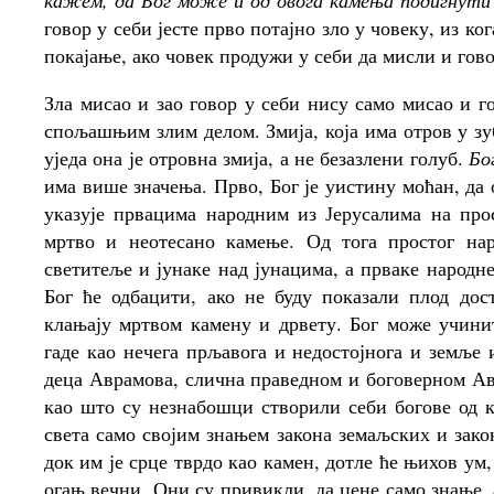
кажем, да Бог може и од овога камења подигнути
говор у себи јесте прво потајно зло у човеку, из к
покајање, ако човек продужи у себи да мисли и гово
Зла мисао и зао говор у себи нису само мисао и го
спољашњим злим делом. Змија, која има отров у зуби
уједа она је отровна змија, а не безазлени голуб.
Бо
има више значења. Прво, Бог је уистину моћан, да 
указује првацима народним из Јерусалима на про
мртво и неотесано камење. Од тога простог нар
светитеље и јунаке над јунацима, а прваке народн
Бог ће одбацити, ако не буду показали плод дост
клањају мртвом камену и дрвету. Бог може учини
гаде као нечега прљавога и недостојнога и земље 
деца Аврамова, слична праведном и боговерном Ав
као што су незнабошци створили себи богове од к
света само својим знањем закона земаљских и закон
док им је срце тврдо као камен, дотле ће њихов у
огањ вечни. Они су привикли, да цене само знање,