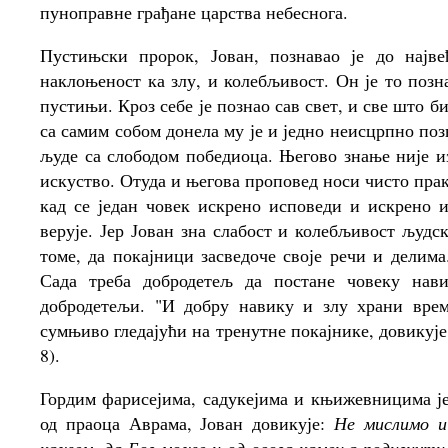
пуноправне грађане царства небеснога.
Пустињски пророк, Јован, познавао је до најв
наклоњеност ка злу, и колебљивост. Он је то позн
пустињи. Кроз себе је познао сав свет, и све што 
са самим собом донела му је и једно неисцрпно поз
људе са слободом победиоца. Његово знање није из
искуство. Отуда и његова проповед носи чисто прак
кад се један човек искрено исповеди и искрено и
верује. Јер Јован зна слабост и колебљивост људс
томе, да покајници засведоче своје речи и делим
Сада треба добродетељ да постане човеку на
добродетељи. "И добру навику и злу храни врем
сумњиво гледајући на тренутне покајнике, довикуј
8).
Гордим фарисејима, садукејима и књижевницима је
од праоца Аврама, Јован довикује:
Не мислимо и