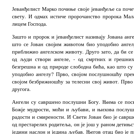
Јеванђелист Марко почиње своје јеванђеље са поче
свету. И одмах истиче пророчанство пророка Мала
лицем Господа.
Зашто и пророк и јеванђелист називају Јована анге
што се Јован својим животом био уподобио ангел
приближио ангелском животу. Друго зато, да би се
од људи створи ангеле, - од смртних и грешни
безгрешна и од природе слободна бића, као што су
уподобио ангелу? Прво, својом послушношћу према
својом безбрижношћу за телесни свој живот. Прво ј
другога.
Ангели су савршено послушни Богу. Њима се посв
Божје мудрости, моћи и љубави, и њихова послуш
радости и смирености. И Свети Јован био је саврш
од престарелих родитеља, он је још у раном детињст
једини наслон и једина љубав. Његов отац био је 