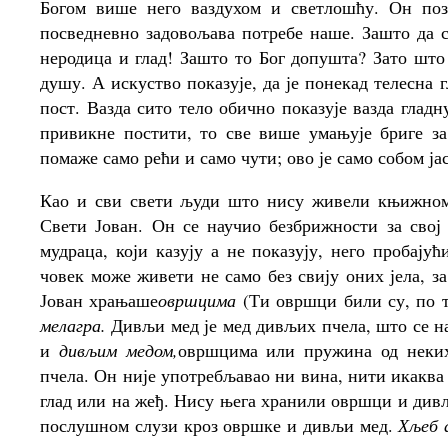
Богом више него ваздухом и светлошћу. Он по
посведневно задовољава потребе наше. Зашто да с
неродица и глад! Зашто то Бог допушта? Зато што
душу. А искуство показује, да је понекад телесна 
пост. Вазда сито тело обично показује вазда глад
привикне постити, то све више умањује бриге за
помаже само рећи и само чути; ово је само собом ја
Као и сви свети људи што нису живели књижном
Свети Јован. Он се научио безбрижности за сво
мудраца, који казују а не показују, него пробају
човек може живети не само без свију оних јела, за
Јован храњаше
овршцима
(Ти овршци били су, по т
мелагра.
Дивљи мед је мед дивљих пчела, што се н
и
дивљим медом,
овршцима или пружина од неки
пчела. Он није употребљавао ни вина, нити икаква ј
глад или на жеђ. Нису њега хранили овршци и дивљ
послушном слузи кроз овршке и дивљи мед.
Хљеб а