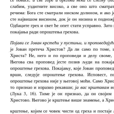
слабим, уздигните високо, а све оно што сматр
речима: Бога сте сматрали ниском долином, и ако 
сте највишом висином, док је он низина и подножј
Одбаците грех и свет ће опет стати усправно. Зато
покајања ради опроштења грехова.
Појави се Јован крстећи у пустињи, и проповедај
је Јован претеча Христов? Да ли само по томе, 
Христа? Не, него и по проповеди и делу своме, 
Његова сва проповед јесте позив људи на покај
опроштење грехова. Покајању, које Јован проповед
врши, следује опроштење грехова. Исповест, 
опроштење грехова није у његовој моћи. Само Хри
то признао и изразио рекавши;
ја вас крштавам в
(Лука 3, 16). Тиме је он признао, да он своји
Христово. Његово је крштење више знамење, а Хри
крштење, којим се човек чисти од греха и постаје