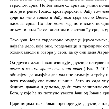
тврдоћом срца. Но Бог може од срца да учини полаз
што је и рекао Господ кроз пророке:
и даћу вам нов
срце из тела вашег и даћу вам срце месно
(Језек.
њихова срца. Но Бог може код истинских покајн
огњем, и онда ће се топлотом и светлошћу срца ко
Тако учи Јован тврдокорне мудраце јерусалимске
највеће дело, које они, гордељивци и презирачи ос
охолих мисли и говора у себи, да су они деца Авра
Од других људи Јован изискује друкчије плодове п
нема; и ко има хране нека чини тако
(Лука 3, 10-1
обичајем, да имајући две хаљине отимају и трећу и
него гомилају све више и више. Зато их сада уп
бедних, давања и дељења, да би тако раширили сво
Бога, у које ће их потпуно увести Јачи од Јована 
Цариницима пак Јован препоручује друкчије пло