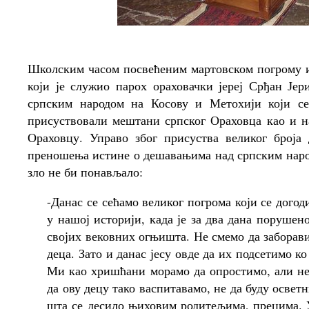
Школским часом посвећеним мартовском погрому и
који је служио парох ораховачки јереј Срђан Је
српским народом на Косову и Метохији који се 
присуствовали мештани српског Ораховца као и 
Ораховцу. Управо због присуства великог броја 
преношења истине о дешавањима над српским народо
зло не би понављало:
-Данас се сећамо великог погрома који се догод
у нашој историји, када је за два дана порушен
својих вековних огњишта. Не смемо да заборавим
деца. Зато и данас јесу овде да их подсетимо ко
Ми као хришћани морамо да опростимо, али не 
да ову децу тако васпитавамо, не да буду осветн
шта се десило њиховим родитељима, прецима. У