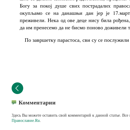
Богу за покој душе свих пострадалих правос
окупљамо се на данашњи дан јер је 17.март
преживели. Нека од ове деце нису била рођена, 
да им пренесемо да не бисмо поново доживели т
По завршетку парастоса, сви су се послужили 
Комментарии
Здесь Вы можете оставить свой комментарий к данной статье. Все
Православие.Ru
.