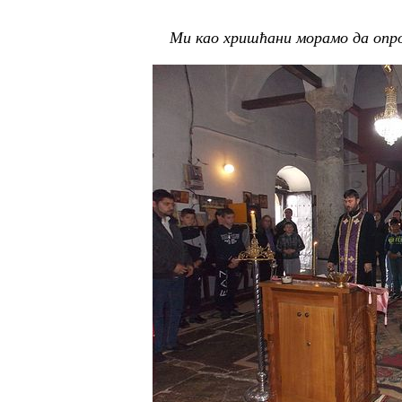
Ми као хришћани морамо да опро