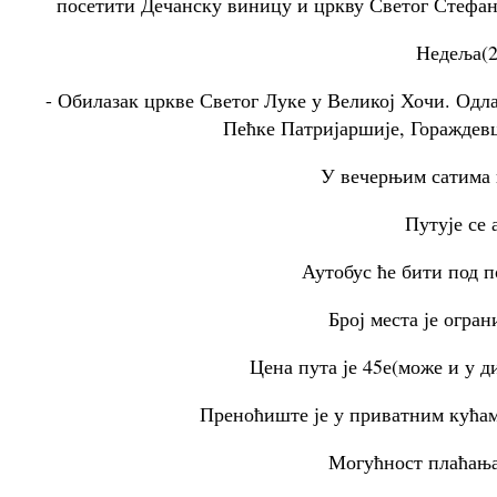
посетити Дечанску виницу и цркву Светог Стефан
Недеља(2
- Обилазак цркве Светог Луке у Великој Хочи. Одл
Пећке Патријаршије, Гораждевц
У вечерњим сатима 
Путује се 
Аутобус ће бити под 
Број места је огра
Цена пута је 45е(може и у д
Преноћиште је у приватним кућама
Могућност плаћања