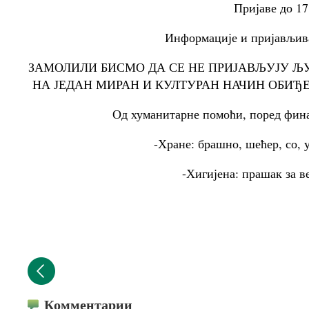
Пријаве до 17
Информације и пријављив
ЗАМОЛИЛИ БИСМО ДА СЕ НЕ ПРИЈАВЉУЈУ ЉУ
НА ЈЕДАН МИРАН И КУЛТУРАН НАЧИН ОБИ
Од хуманитарне помоћи, поред финан
-Хране: брашно, шећер, со, у
-Хигијена: прашак за в
Комментарии