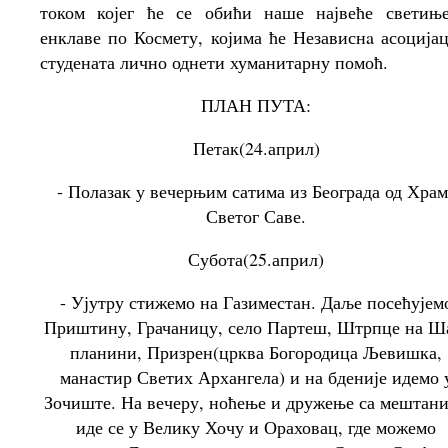
током којег ће се обићи наше највеће светињ
енклаве по Космету, којима ће Независнa асоцијац
студената лично однети хуманитарну помоћ.
ПЛАН ПУТА:
Петак(24.април)
- Полазак у вечерњим сатима из Београда од Храм
Светог Саве.
Субота(25.април)
- Ујутру стижемо на Газиместан. Даље посећујем
Приштину, Грачаницу, село Партеш, Штрпце на Ш
планини, Призрен(црква Богородица Љевишка,
манастир Светих Архангела) и на бденије идемо 
Зочиште. На вечеру, ноћење и дружење са мештан
иде се у Велику Хочу и Ораховац, где можемо