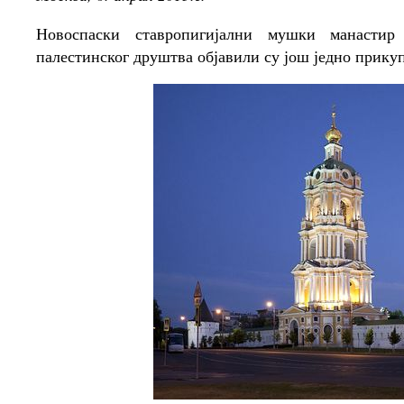
Новоспаски ставропигијални мушки манастир
палестинског друштва објавили су још једно прику