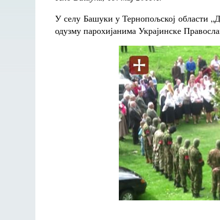
У селу Башуки у Тернопољској области „Д
одузму парохијанима Украјинске Правосла