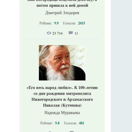
потом пришла к ней домой
Дмитрий Злодорев
Рейтинг:
9.9
Голосов:
2015
23 714
11
«Его весь народ любил». К 100-летию
со дня рождения митрополита
Нижегородского и Арзамасского
Николая (Кутепова)
Надежда Муравьева
Рейтинг:
9.8
Голосов:
481