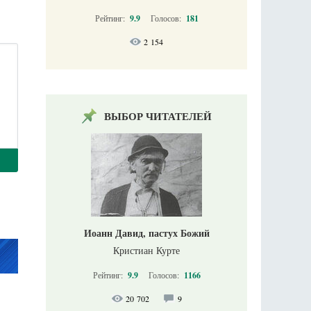
Рейтинг:
9.9
Голосов:
181
2 154
ВЫБОР ЧИТАТЕЛЕЙ
Иоанн Давид, пастух Божий
Кристиан Курте
Рейтинг:
9.9
Голосов:
1166
20 702
9