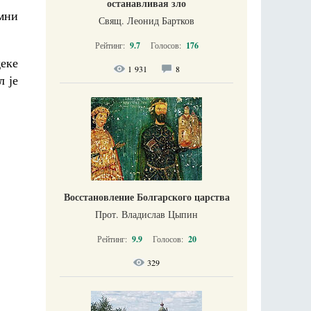
останавливая зло
емни
Свящ. Леонид Бартков
Рейтинг:
9.7
Голосов:
176
деке
1 931
8
 је
Восстановление Болгарского царства
Прот. Владислав Цыпин
Рейтинг:
9.9
Голосов:
20
329