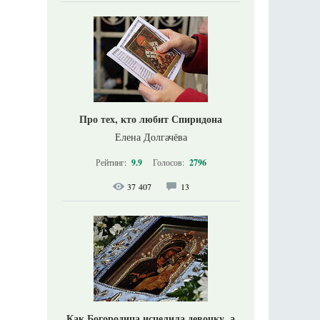
Про тех, кто любит Спиридона
Елена Долгачёва
Рейтинг:
9.9
Голосов:
2796
37 407
13
Как Богородица исцелила девочку, а