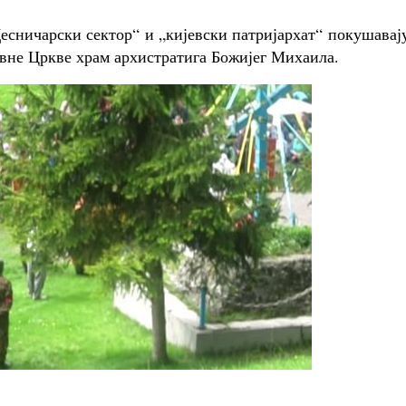
есничарски сектор“ и „кијевски патријархат“ покушавај
вне Цркве храм архистратига Божијег Михаила.