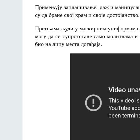
Примењују заплашивање, лаж и манипулац
су да бране свој храм и своје достојанство.
Претњама људи у маскирним униформама, 
могу да се супротставе само молитвама и
био на лицу места догађаја.