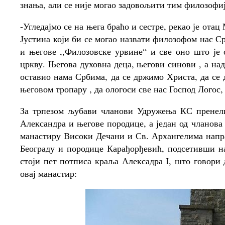
знања, али се није могао задовољити тим филозофиј
-Угледајмо се на њега браћо и сестре, рекао је ота
Јустина који би се могао назвати филозофом нас Ср
и његове ,,Филозовске урвине“ и све оно што је
цркву. Његова духовна деца, његови синови , а нада
оставио нама Србима, да се држимо Христа, да се 
његовом тропару , да ологоси све нас Господ Логос, 
За трпезом љубави чланови Удружења КС пренели
Александра и његове породице, а један од члано
манастиру Високи Дечани и Св. Архангелима напра
Београду и породице Карађорђевић, подсетивши н
стоји пет потписа краља Алексадра I, што говори 
овај манастир: