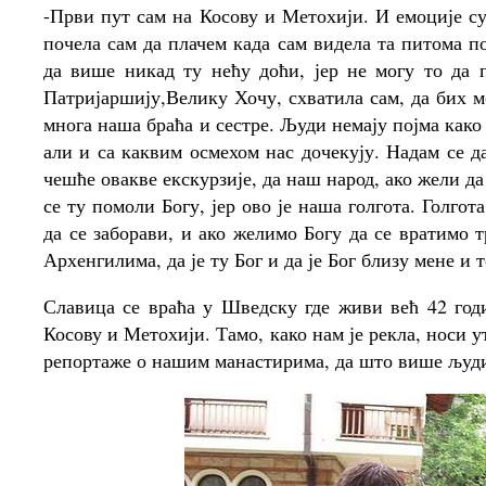
-Први пут сам на Косову и Метохији. И емоције 
почела сам да плачем када сам видела та питома п
да више никад ту нећу доћи, јер не могу то да
Патријаршију,Велику Хочу, схватила сам, да бих мо
многа наша браћа и сестре. Људи немају појма како
али и са каквим осмехом нас дочекују. Надам се д
чешће овакве екскурзије, да наш народ, ако жели да
се ту помоли Богу, јер ово је наша голгота. Голгота
да се заборави, и ако желимо Богу да се вратимо т
Архенгилима, да је ту Бог и да је Бог близу мене и т
Славица се враћа у Шведску где живи већ 42 годи
Косову и Метохији. Тамо, како нам је рекла, носи у
репортаже о нашим манастирима, да што више људи 