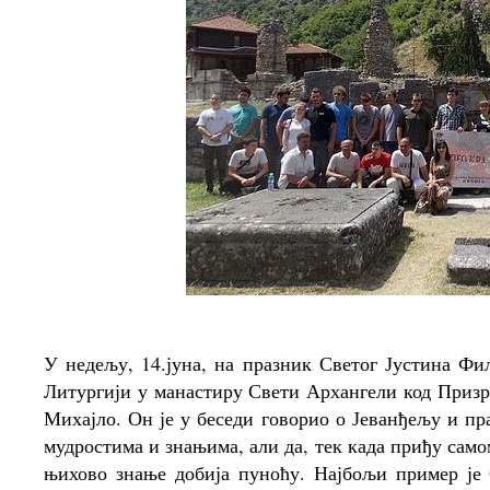
У недељу, 14.јуна, на празник Светог Јустина Фи
Литургији у манастиру Свети Архангели код Призр
Михајло. Он је у беседи говорио о Јеванђељу и п
мудростима и знањима, али да, тек када приђу само
њихово знање добија пуноћу. Најбољи пример је 