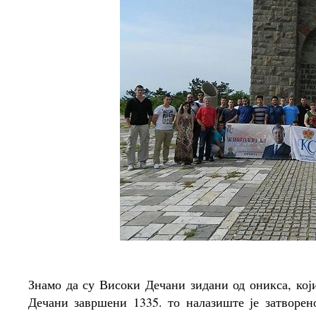
Знамо да су Високи Дечани зидани од оникса, кој
Дечани завршени 1335. то налазиште је затворен