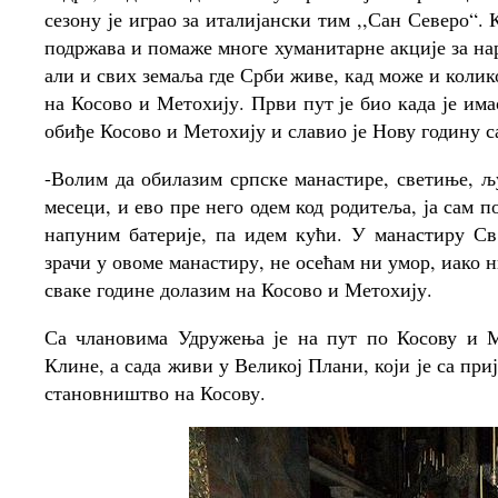
сезону је играо за италијански тим ,,Сан Северо“
подржава и помаже многе хуманитарне акције за на
али и свих земаља где Срби живе, кад може и колико
на Косово и Метохију. Први пут је био када је има
обиђе Косово и Метохију и славио је Нову годину 
-Волим да обилазим српске манастире, светиње, љ
месеци, и ево пре него одем код родитеља, ја сам п
напуним батерије, па идем кући. У манастиру Св
зрачи у овоме манастиру, не осећам ни умор, иако н
сваке године долазим на Косово и Метохију.
Са члановима Удружења је на пут по Косову и 
Клине, а сада живи у Великој Плани, који је са п
становништво на Косову.