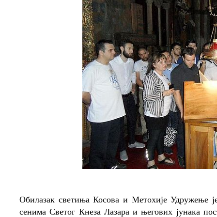
Обилазак светиња Косова и Метохије Удружење ј
сенима Светог Кнеза Лазара и његових јунака пос