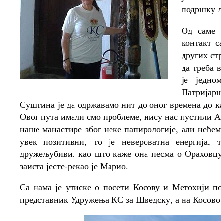
подршку љ
Од саме 
контакт с
других ст
да треба 
је једно
Патријар
Суштина је да одржавамо нит до оног времена до к
Овог пута имали смо проблеме, нису нас пустили А
наше манастире због неке папирологије, али неће
увек позитивни, то је невероватна енергија,
дружељубиви, као што каже она песма о Ораховцу 
заиста јесте-рекао је Марио.
Са нама је утиске о посети Косову и Метохији по
представник Удружења КС за Шведску, а на Косово 