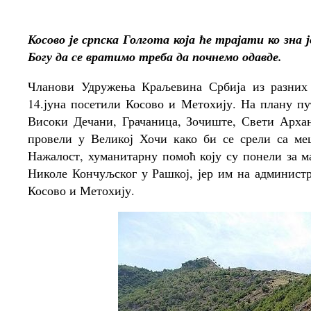
Косово је српска Голгота која ће трајати ко зна 
Богу да се вратимо треба да почнемо одавде.
Чланови Удружења Краљевина Србија из разних 
14.јуна посетили Косово и Метохију. На плану п
Високи Дечани, Грачаница, Зочиште, Свети Арха
провели у Великој Хочи како би се срели са ме
Нажалост, хуманитарну помоћ коју су понели за м
Николе Кончуљског у Рашкој, јер им на администр
Косово и Метохију.