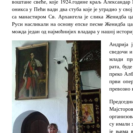
воштане свеће, које 1924.године краљ Александар 
оникса у Пећи вади два стуба које је уградио у сво
са манастиром Св. Архангела је слика Женидба ца
Руси насликали на основу епске песме Женидба цар
можда један од најмоћнијих владара у нашој истори
Андрија 
сведочи и
млади пр
рата, буд
преко Алб
први опер
превозио 
Предсе
Мајсторо
организов
су имали 
је њима 