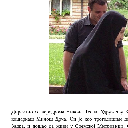
Директно са аеродрома Никола Тесла, Удружењу 
кошаркаш Милош Дрча. Он је као трогодишњи деч
Задра, и дошао да живи у Сремској Митровици.