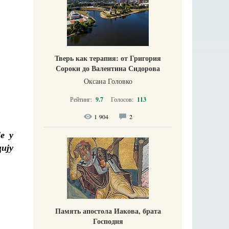
Тверь как терапия: от Григория
Сороки до Валентина Сидорова
Оксана Головко
Рейтинг:
9.7
Голосов:
113
1 904
2
е у
ију
Память апостола Иакова, брата
Господня