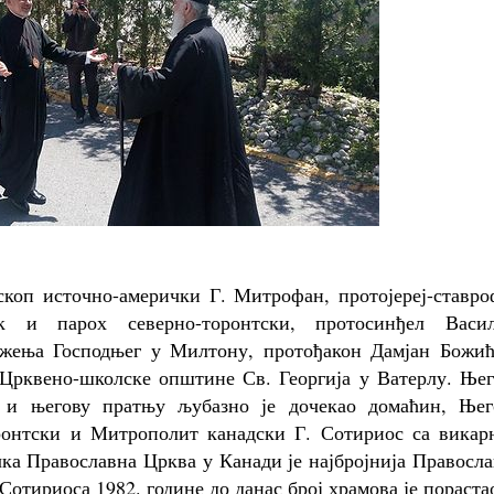
коп источно-амерички Г. Митрофан, протојереј-ставро
ик и парох северно-торонтски, протосинђел Васил
ажења Господњег у Милтону, протођакон Дамјан Божић
Црквено-школске општине Св. Георгија у Ватерлу. Њег
а и његову пратњу љубазно је дочекао домаћин, Њег
ронтски и Митрополит канадски Г. Сотириос са викар
а Православна Црква у Канади је најбројнија Правосла
отириоса 1982. године до данас број храмова је пораста