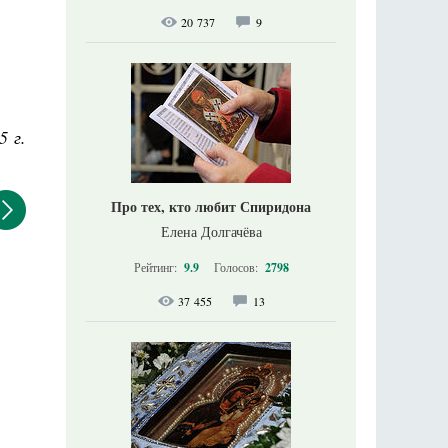
20 737
9
5 г.
Про тех, кто любит Спиридона
Елена Долгачёва
Рейтинг:
9.9
Голосов:
2798
37 455
13