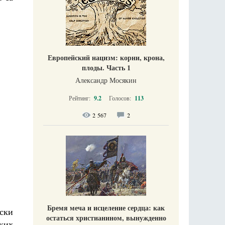
Европейский нацизм: корни, крона,
плоды. Часть 1
Александр Мосякин
Рейтинг:
9.2
Голосов:
113
2 567
2
Бремя меча и исцеление сердца: как
вски
остаться христианином, вынужденно
ских