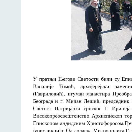
У пратњи Његове Светости били су Епис
Василије Томић, архијерејски замен
(Гавриловић), игуман манастира Преобр
Београда и г. Милан Лешић, председник 
Светост Патријарха српског Г. Иринеј
Високопреосвештенство Архиепископ то
Епископом андидским Христофоросом.Грчк
јурисдикција. Од доласка Митрополита Г. С