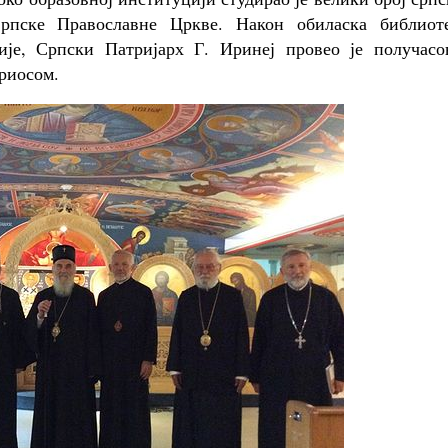
рпске Православне Цркве. Након обиласка библиоте
ије, Српски Патријарх Г. Иринеј провео је получасо
риосом.