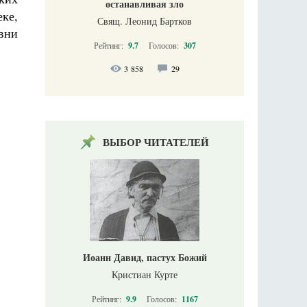
останавливая зло
ке,
Свящ. Леонид Бартков
вни
Рейтинг:
9.7
Голосов:
307
3 858
29
ВЫБОР ЧИТАТЕЛЕЙ
Иоанн Давид, пастух Божий
Кристиан Курте
Рейтинг:
9.9
Голосов:
1167