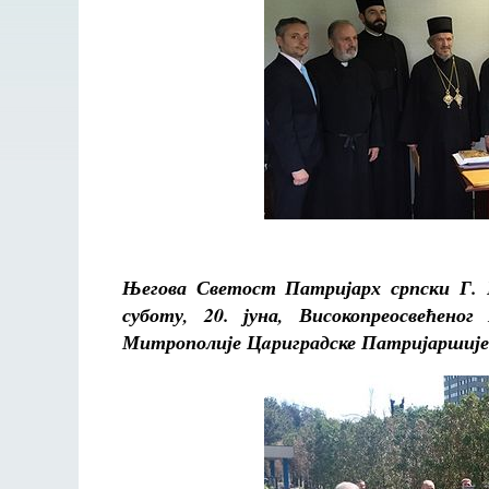
Његова Светост Патријарх српски Г. И
суботу, 20. јуна, Високопреосвећено
Митрополије Цaриградске Патријаршије