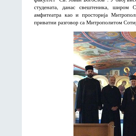
студената, данас свештеника, широм С
амфитеатра као и просторија Митропол
приватни разговор са Митрополитом Соти