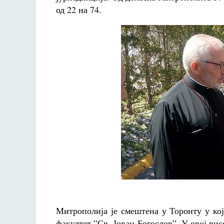
од 22 на 74.
Митрополија је смештена у Торонту у кој
факултет ”Св. Јован Богослов”. У овој вис