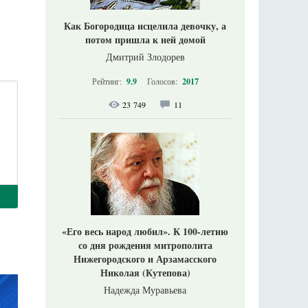
Как Богородица исцелила девочку, а
потом пришла к ней домой
Дмитрий Злодорев
Рейтинг:
9.9
Голосов:
2017
23 749
11
«Его весь народ любил». К 100-летию
со дня рождения митрополита
Нижегородского и Арзамасского
Николая (Кутепова)
Надежда Муравьева