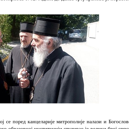
ој се поред канцеларије митрополије налази и Богосло
око образовној институцији студирао је велики број срп