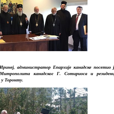
ринеј, администратор Епархије канадске посетио ј
г Митрополита канадског Г. Сотириоса и резиденц
 у Торонту.