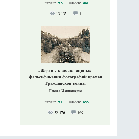
Рейтинг:
9.8
Голосов:
481
13 135
4
«Жертвы колчаковщины»:
фальсификация фотографий времен
Гражданской войны
Елена Чавчавадзе
Рейтинг:
9.1
Голосов:
858
32 476
169