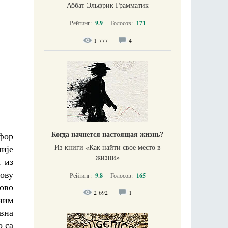
Аббат Эльфрик Грамматик
Рейтинг:
9.9
Голосов:
171
1 777
4
Когда начнется настоящая жизнь?
фор
Из книги «Как найти свое место в
ије
жизни​»
 из
ову
Рейтинг:
9.8
Голосов:
165
ово
2 692
1
ним
вна
о са