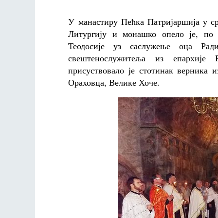
У манастиру Пећка Патријаршија у сре
Литургију и монашко опело је, по 
Теодосије уз саслужење оца Рад
свештенослужитеља из епархије 
присуствовало је стотинак верника и
Ораховца, Велике Хоче.