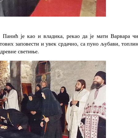
Панић је као и владика, рекао да је мати Варвара чи
ових заповести и увек срдачно, са пуно љубави, топли
 древне светиње.