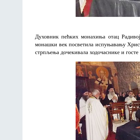
Духовник пећких монахиња отац Радивој 
монашки век посветила испуњавању Христ
стрпљења дочекивала ходочаснике и госте