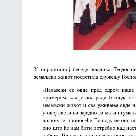
У опроштајној беседи владика Теодосије
земаљски живот посветила служењу Госпо
-Налазећи се овде пред одром наше
примером, кад је она ради Господа ост
земаљски живот и сва уживања овде на
у овој светињи заједно са мати игума
врлину, и приносећи Господу не оно ш
оно што ће нам бити потребно кад наста
пођемо Гоподу и да се сусретнемо са 