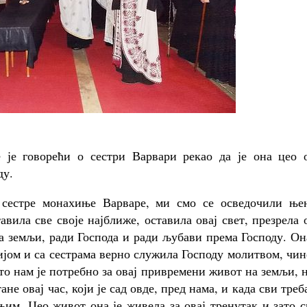
 је говорећи о сестри Варвари рекао да је она цео о
ду.
 сестре монахиње Варваре, ми смо се осведочили ње
авила све своје најближе, оставила овај свет, презрела 
 земљи, ради Господа и ради љубави према Господу. Он
нијом и са сестрама верно служила Господу молитвом, чи
то нам је потребно за овај привремени живот на земљи, 
не овај час, који је сад овде, пред нама, и када сви треб
њим. Цео живот она је живела за овај тренутак и зато 