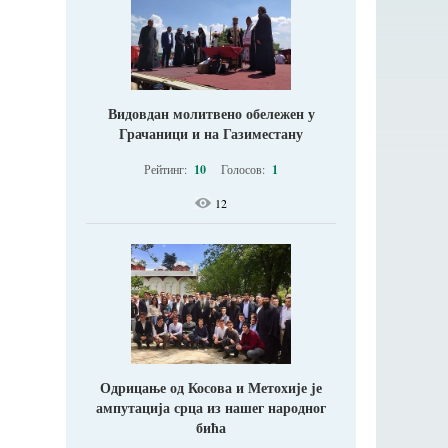
Видовдан молитвено обележен у
Грачаници и на Газиместану
Рейтинг:
10
Голосов:
1
12
Одрицање од Косова и Метохије jе
ампутација срца из нашег народног
бића