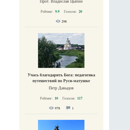
Прот. Владислав Цыпин
Рейтинг:
9.9
Голосов:
20
298
Учась благодарить Бога: педагогика
путешествий по Руси-матушке
Петр Давыдов
Рейтинг:
10
Голосов:
117
978
1