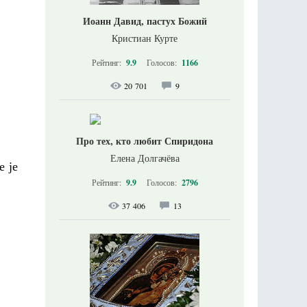
Иоанн Давид, пастух Божий
Кристиан Курте
Рейтинг:
9.9
Голосов:
1166
20 701
9
Про тех, кто любит Спиридона
Елена Долгачёва
е је
Рейтинг:
9.9
Голосов:
2796
37 406
13