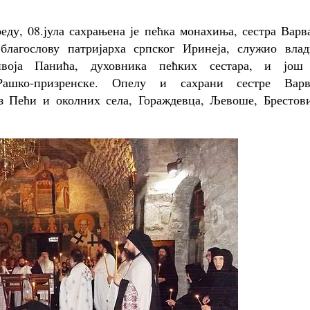
ду, 08.јула сахрањена је пећка монахиња, сестра Варв
благослову патријарха српског Иринеја, служио влад
ивоја Панића, духовника пећких сестара, и још
Рашко-призренске. Опелу и сахрани сестре Варв
з Пећи и околних села, Гораждевца, Љевоше, Брестови