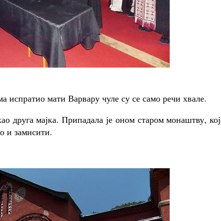
ма испратио мати Варвару чуле су се само речи хвале.
као друга мајка. Припадала је оном старом монаштву, кој
о и замисити.