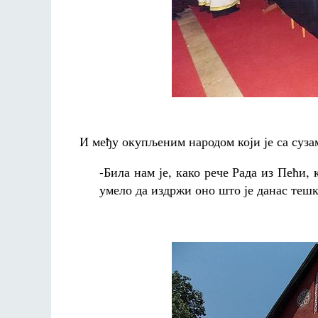
И међу окупљеним народом који је са суза
-Била нам је, како рече Рада из Пећи, 
умело да издржи оно што је данас тешк