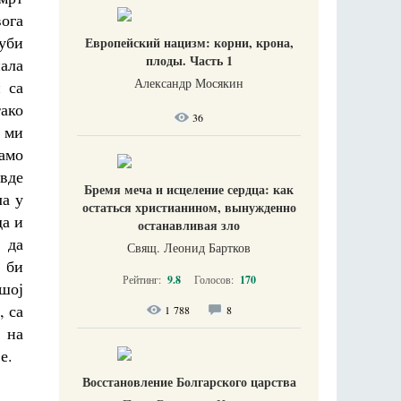
вога
љуби
Европейский нацизм: корни, крона,
плоды. Часть 1
ала
Александр Мосякин
и са
тако
36
И ми
амо
овде
Бремя меча и исцеление сердца: как
ла у
остаться христианином, вынужденно
да и
останавливая зло
 да
Свящ. Леонид Бартков
 би
Рейтинг:
9.8
Голосов:
170
ашој
, са
1 788
8
 на
е.
Восстановление Болгарского царства