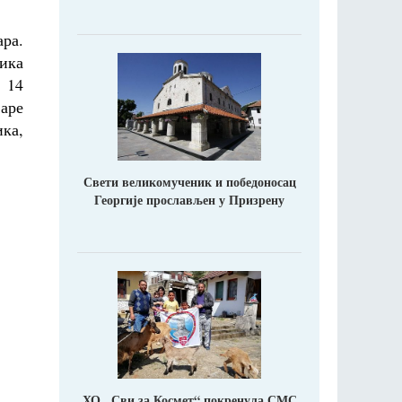
ара.
ика
 14
аре
ка,
Свети великомученик и победоносац
Георгије прослављен у Призрену
ХО ,,Сви за Космет“ покренула СМС