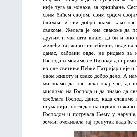
није туга за монахе, за хришћане. Се
свим бићем својим, свим срцем своји
ближње и сви добро знамо како нас 
свакоме. Желела је она свакоме да п
другим и чак шта више, да би и оно 
живећи тај живот несебични, овде на 
данас, сабрани овде, не ридамо за 
Господа и молимо се Господу да прими 
из ове светиње Пећке Патријаршије и 
овом животу и свако добро дело. А нам
ми знамо да нас чека овај час, да и
мислимо на Господа и да знамо да св
свеблаги Господ, данас, када славимо
игуманији, погледао на подвиг и живот
Господом и потрчала Њему у наручје,
земљи очекивала тај тренутак када ће с