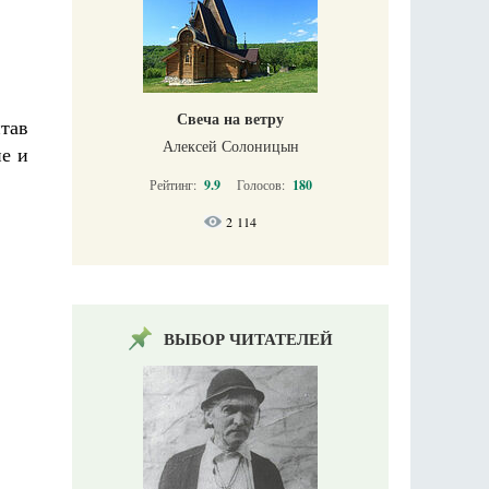
Свеча на ветру
тав
Алексей Солоницын
не и
Рейтинг:
9.9
Голосов:
180
2 114
ВЫБОР ЧИТАТЕЛЕЙ