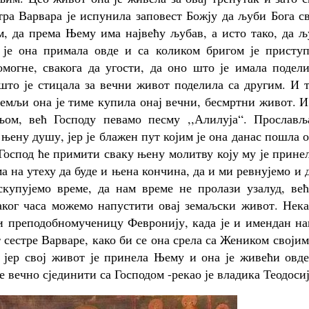
стра Варвара је испунила заповест Божју да љуби Бога с
м, да према Њему има највећу љубав, а исто тако, да 
је она примала овде и са коликом бригом је приступ
омогне, свакога да угости, да оно што је имала подел
што је стицала за вечни живот поделила са другим. И 
земљи она је тиме купила онај вечни, бесмртни живот. 
њом, већ Господу певамо песму ,,Алилуја“. Прослављ
њену душу, јер је блажен пут којим је она данас пошла 
Господ ће примити сваку њену молитву коју му је прине
а на утеху да буде и њена кончина, да и ми ревнујемо и 
скупујемо време, да нам време не пролази узалуд, већ
аког часа можемо напустити овај земаљски живот. Нека
 и преподобномученицу Февронију, када је и имендан н
 сестре Варваре, како би се она срела са Жеником својим
 јер свој живот је принела Њему и она је живећи овде
е вечно сјединити са Господом -рекао је владика Теодосиј