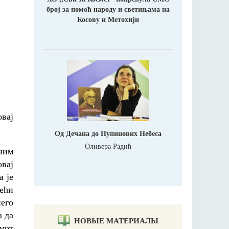
број за помоћ народу и светињама на
Косову и Метохији
вај
Од Дечана до Пупинових Небеса
Оливера Радић
ним
овај
а је
нећи
него
а да
НОВЫЕ МАТЕРИАЛЫ
смрт