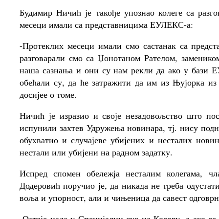
Будимир Ничић је такође упознао колеге са разг
месеци имали са представницима ЕУЛЕКС-а:
-Протеклих месеци имали смо састанак са предс
разговарали смо са Џонотаном Рателом, заменико
наша сазнања и они су нам рекли да ако у бази Е
обећали су, да ће затражити да им из Њујорка 
досијее о томе.
Ничић је изразио и своје незадовољство што п
испунили захтев Удружења новинара, тј. нису подн
обухватио и случајеве убијених и несталих новин
нестали или убијени на радном задатку.
Испред спомен обележја несталим колегама, ч
Додеровић поручио је, да никада не треба одустати
воља и упорност, али и чињеница да савест одговрн
-Остаје нада у Специјални суд на Косову, а ако се