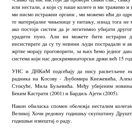
или нестали, а који су наше колеге и ми тражимо и 
ми нисмо истражни органи , ми можемо ићи до одређ
те материјалне чињенице у питању, изнад тога не 
ако постоји систем да је легитимно убијати друго
урадити пуно. Али ви можете бити истрајни д
инсистирате да су ту невини људи пострадали и ак
жртве морају проговорити, за њих ћемо једног дана
система који нас дискриминаторски држи већ 15 го
УНС и ДНКиМ подсећају да нису расветљене ни
радника на Kосову - Љубомира Кнежевића, Алек
Стокуће, Мила Буљевића. Међу убијеним новина
Беким Кастрати (2001) и Бардиљ Ајети (2005).
Након обиласка спомен обележја несталим колег
Великој Хочи редовну годишњу скупштину Друштва
годишњи извештај о раду.