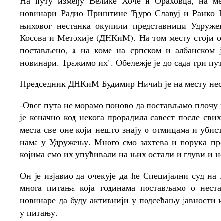
На путу између Велике Хоче и Ораховца, на ме
новинари Радио Приштине Ђуро Славуј и Ранко Пе
њиховог нестанка окупили представници Удруж
Косова и Метохије (ДНКиМ). На том месту стоји об
постављено, a на коме на српском и албанском ј
новинари. Тражимо их". Обележје је до сада три пу
Председник ДНКиМ Будимир Ничић је на месту нест
-Овог пута не морамо поново да постављамо плочу ко
је коначно код некога прорадила савест после сви
места све оне који нешто знају о отмицама и уби
нама у Удружењу. Много смо захтева и порука про
којима смо их упућивали на њих остали и глуви и н
Он је изјавио да очекује да ће Специјални суд на 
многа питања која годинама постављамо о нест
новинаре да буду активнији у подсећању јавности 
у питању.