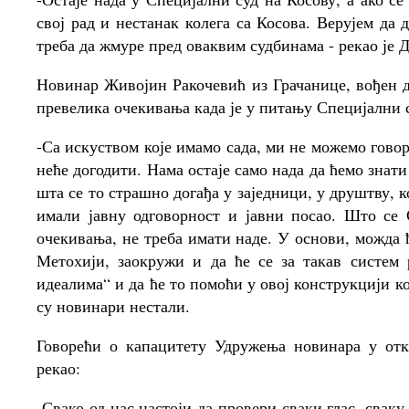
свој рад и нестанак колега са Косова. Верујем да
треба да жмуре пред оваквим судбинама - рекао је 
Новинар Живојин Ракочевић из Грачанице, вођен д
превелика очекивања када је у питању Специјални 
-Са искуством које имамо сада, ми не можемо гово
неће догодити. Нама остаје само нада да ћемо знати
шта се то страшно догађа у заједници, у друштву, к
имали јавну одговорност и јавни посао. Што се 
очекивања, не треба имати наде. У основи, можда ћ
Метохији, заокружи и да ће се за такав систем 
идеалима“ и да ће то помоћи у овој конструкцији к
су новинари нестали.
Говорећи о капацитету Удружења новинара у отк
рекао:
-Свако од нас настоји да провери сваки глас, свак