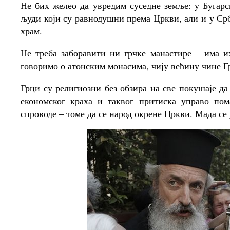
Не бих желео да увредим суседне земље: у Бугарс
људи који су равнодушни према Цркви, али и у Ср
храм.
Не треба заборавити ни грчке манастире – има и
говоримо о атонским монасима, чију већину чине Г
Грци су религиозни без обзира на све покушаје да
економског краха и таквог притиска управо по
спроводе – томе да се народ окрене Цркви. Мада се