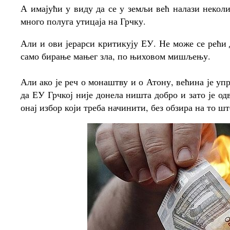
А имајући у виду да се у земљи већ налази некол
много полуга утицаја на Грчку.
Али и ови јерарси критикују ЕУ. Не може се рећи д
само бирање мањег зла, по њиховом мишљењу.
Али ако је реч о монаштву и о Атону, већина је у
да ЕУ Грчкој није донела ништа добро и зато је од
онај избор који треба начинити, без обзира на то шт