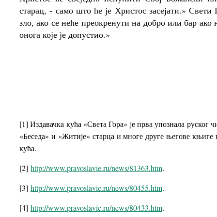
старац, - само што ће је Христос засејати.» Свети 
зло, ако се неће преокренути на добро или бар ако
онога које је допустио.»
[1] Издавачка кућа «Света Гора» је прва упознала руског 
«Беседа» и «Житије» старца и многе друге његове књиге н
кућа.
[2]
http://www.pravoslavie.ru/news/81363.htm
.
[3]
http://www.pravoslavie.ru/news/80455.htm
.
[4]
http://www.pravoslavie.ru/news/80433.htm
.