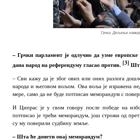
Грчка. Дељење намир
– Грчки парламент је одлучио да узме европске
[3]
дана народ на референдуму гласао против.
Шта
– Сви кажу да је због ових или оних разлога дошло
народа и његовом вољом. Ова воља је изражена не
мере, само да не буде потписан меморандум с пове
И Ципрас је у свом говору после победе на изб
потписао је трећи меморандум, још строжи од прет
су му поверили судбину земље.
– Шта ће донети овај меморандум?