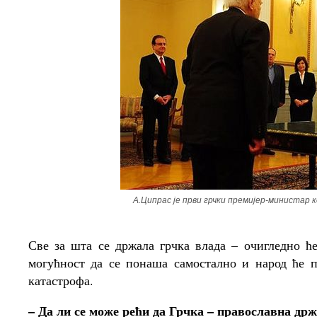
А.Ципрас је први грчки премијер-министар к
Све за шта се држала грчка влада – очигледно ћ
могућност да се понаша самостално и народ ће п
катастрофа.
– Да ли се може рећи да Грчка – православна држ