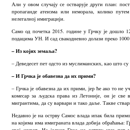
Али у овом случају се остварује други план: пос
пропаганде атеизма или неморала, колико путем
нелегалној имиграцији.
Само од почетка 2015. године у Грчку је дошло 1
подацима УН. И сад свакодневно долази преко 1000
– Из којих земаља?
– Деведесет пет одсто из муслиманских, као што су
– И Грчка је обавезна да их прими?
– Грчка је обавезна да их прими, јер ће ако то не у
комесар за људска права из Летоније, он је све
мигрантима, да су варвари и тако даље. Такве ствари
Недавно је на острву Самос влада ипак била прим
на којима има имиграната влада добија обраћања: Гр
свој живот. На једног Грка на острву има пет 