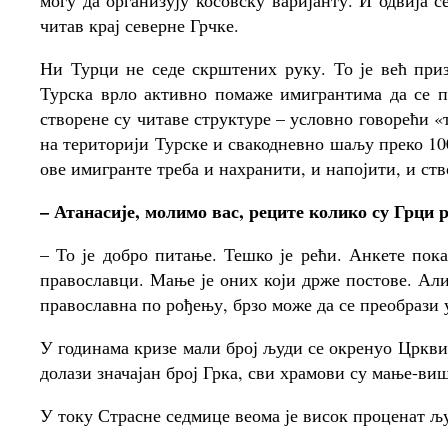
могу да организују косовску варијанту. И одвија 
читав крај северне Грчке.
Ни Турци не седе скрштених руку. То је већ приз
Турска врло активно помаже имигрантима да се п
створене су читаве структуре – условно говорећи «
на територији Турске и свакодневно шаљу преко 100
ове имигранте треба и нахранити, и напојити, и ств
– Атанасије, молимо вас, реците колико су Грци 
– То је добро питање. Тешко је рећи. Анкете пока
православци. Мање је оних који држе постове. Али
православна по рођењу, брзо може да се преобрази 
У годинама кризе мали број људи се окренуо Цркви
долази значајан број Грка, сви храмови су мање-ви
У току Страсне седмице веома је висок проценат љу