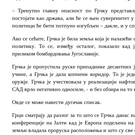
– Тренутно главну опасност по Грчку представ
постојати као држава, али ће се њен суверенитет 
политици ће бити потпуно изгубљен – дакле, и у с
Ако се сећате, Грчка је била земља која је налазе
политику. То се, између осталог, показало кад 
приликом бомбардовања Југославије.
Грчка је пропустила руске припаднике десантних 
учине, а Грчка је дала копнени коридор. То је је
оружје. Грчка је учествовала у реализацији нафто
САД врло негативно односиле, - и без обзира на то н
Овде се може навести дугачак списак.
Грци сматрају да разлог за то што се Грчка данас 
конференције на Јалти кад је Европа подељена на 
земљи владала проруска расположења и што су све 