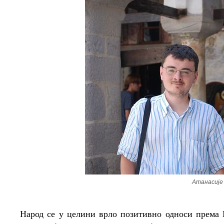
Атанасије
Народ се у целини врло позитивно односи према Р