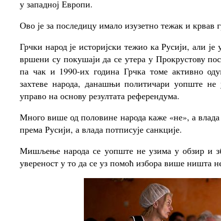
у западној Европи.
Ово је за последицу имало изузетно тежак и крвав 
Грчки народ је историјски тежио ка Русији, али ј
вршени су покушаји да се утера у Прокрустову пос
па чак и 1990-их година Грчка томе активно оду
захтеве народа, данашњи политичари уопште не
управо на основу резултата референдума.
Много више од половине народа каже «не», а влада
према Русији, а влада потписује санкције.
Мишљење народа се уопште не узима у обзир и збо
увереност у то да се уз помоћ избора више ништа н