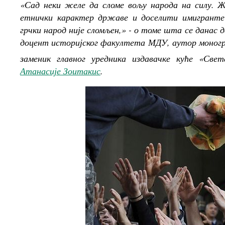
«Сад неки желе да сломе вољу народа на силу. 
етнички карактер државе и доселити имигранте-
грчки народ није сломљен,» - о томе шта се данас 
доцент историјског факултета МДУ, аутор моногр
заменик главног уредника издавачке куће «Св
Атанасије Зоитакис
.