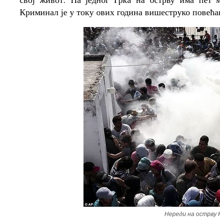
Криминал је у току ових година вишеструко повећан 
Нереди на острву К