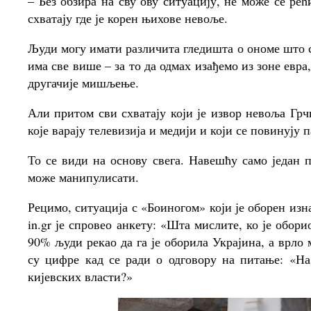
– Без обзира на сву ову ситуацију, не може се ре
схватају где је корен њихове невоље.
Људи могу имати различита гледишта о ономе што се
има све више – за то да одмах изађемо из зоне евра
другачије мишљење.
Али притом сви схватају који је извор невоља Грч
које варају телевизија и медији и који се повинују
То се види на основу свега. Навешћу само један 
може манипулисати.
Рецимо, ситуација с «Боиногом» који је оборен изн
in.gr је спровео анкету: «Шта мислите, ко је обори
90% људи рекао да га је оборила Украјина, а врло 
су цифре кад се ради о одговору на питање: «На
кијевских власти?»