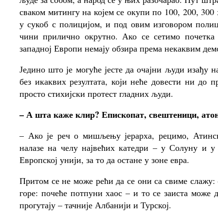
сваком митингу на којем се окупи по 100, 200, 300
у сукоб с полицијом, и под овим изговором полиц
чини прилично окрутно. Ако се сетимо почетка д
западној Европи немају обзира према некаквим дем
Једино што је могуће јесте да очајни људи изађу 
без икаквих резултата, који неће довести ни до 
просто стихијски протест гладних људи.
– А шта каже клир? Епископат, свештеници, ато
– Ако је реч о мишљењу јерарха, рецимо, Атинск
налазе на челу највећих катедри – у Солуну и у 
Европској унији, за то да остане у зоне евра.
Притом се не може рећи да се они са свиме слажу: 
горе: почеће потпуни хаос – и то се заиста може д
прогутају – тачније Албанији и Турској.