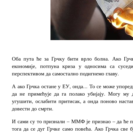
Оба пута ће за Грчку бити врло болна. Ако Грч
економије, потпуна криза у односима са сусед
перспективом да самостално подигнемо главу.
А ако Грчка остане у ЕУ, онда... То се може упоре
да не примећује да га полако убијају. Могу му
угушити, ослабити притисак, а онда поново настав
довести до смрти.
И сами су то признали – ММФ је признао – да ће 
тога да се дуг Грчке само повећа. Ако Грчка све 