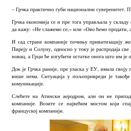
– Грчка практично губи национални суверенитет. П
Грчка економија се и пре тога управљала у складу
да кажу: «Не слажемо се,» или «Ово ћемо продати, а
И сад стране компаније почињу приватизацију же
Пиреју и Солуну, односно у току је распродаја св
новац, а Грци ће изгубити остатке онога што им је 
Док је Грчка раније, пре уласка у ЕУ, имала своју
више нема. Ситуација у пољопривреди је такође
комуникације.
Слећете на Атински аеродром, али он не припад
компаније. Возите се највећим мостом који сп
француској компанији.