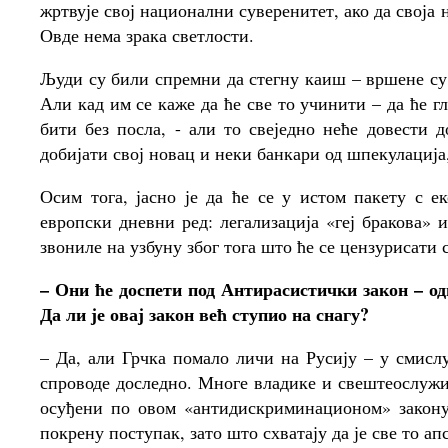
жртвује свој национални суверенитет, ако да своја 
Овде нема зрака светлости.
Људи су били спремни да стегну каиш – вршене су а
Али кад им се каже да ће све то учинити – да ће гл
бити без посла, - али то свеједно неће довести 
добијати свој новац и неки банкари од шпекулација,
Осим тога, јасно је да ће се у истом пакету с 
европски дневни ред: легализација «геј бракова» 
звониле на узбуну због тога што ће се цензурисати 
– Они ће доспети под Антирасистички закон – о
Да ли је овај закон већ ступио на снагу?
– Да, али Грчка помало личи на Русију – у смислу
спроводе доследно. Многе владике и свештеослужи
осуђени по овом «антидискриминационом» закону
покрену поступак, зато што схватају да је све то ап