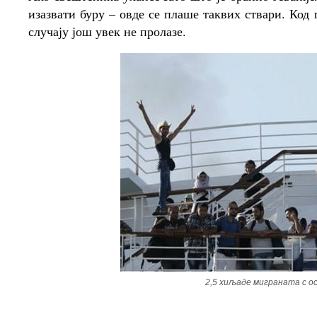
изазвати буру – овде се плаше таквих ствари. Код 
случају још увек не пролазе.
2,5 хиљаде миграната с о