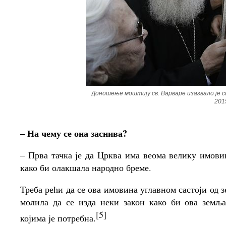
Доношење моштију св. Варваре изазвало је с
2015
– На чему се она заснива?
– Прва тачка је да Црква има веома велику имовин
како би олакшала народно бреме.
Треба рећи да се ова имовина углавном састоји од 
молила да се изда неки закон како би ова земљ
[5]
којима је потребна.