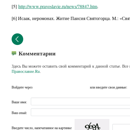
[5]
http://www.pravoslavie.ru/news/78847.htm
.
[6] Исаак, иеромонах. Житие Паисия Святогорца. М.: «Свят
Комментарии
Здесь Вы можете оставить свой комментарий к данной статье. Все
Православие.Ru
.
Войдите через
или введите свои данные:
Ваше имя:
Ваш email:
Введите число, напечатанное на картинке