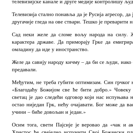
телевизијске канале и друге медије контролишу љу
Телевизија стално понавља да је Русија агресор, да 
другачије гледа на ове ствари. Тешко је преварити н
Сад неки желе да сломе вољу народа на силу. Ж
карактера државе. Да приморају Грке да емигрир
омладину да иде у иностранство.
Желе да савију народу кичму – да би се људи, иако
предавали.
Међутим, не треба губити оптимизам. Син грчког н
«Благодаћу Божијом све ће бити добро.» Човеку 
светац је дао следећи одговор који нас испуњава 
остао ниједан Грк, нећу очајавати. Бог може да ва
учини – биће довољан и један.»
Осим тога, свети Пајсије је веровао да «чак и 
Христос ће свеједно испунити Свој Божански пл