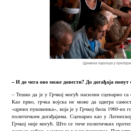
Црквена парохија у предгр
– И до чега ово може довести? До догађаја попут
– Тешко да је у Грчкој могућ насилни сценарио са
Као прво, грчка војска не може да одигра самос
«црних пуковника», која је у Грчкој била 1960-их го
политичким догађајима. Сценарио као у Латинској
Грчкој није могућ. Што се тиче политичких протес
људе за собом, а народ се у њих разочарао. Пут штр