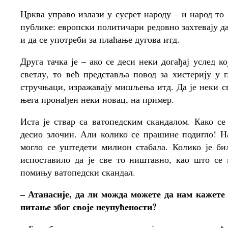
Црква управо излази у сусрет народу – и народ то 
публике: европски политичари редовно захтевају д
и да се употреби за плаћање дугова итд.
Друга тачка је – ако се деси неки догађај услед 
светлу, то већ представља повод за хистерију у
стручњаци, изражавају мишљења итд. Да је неки с
њега пронађен неки новац, на пример.
Иста је ствар са ватопедским скандалом. Како се
десио злочин. Али колико се прашине подигло! Н
могло се уштедети милион стабала. Колико је б
испоставило да је све то ништавно, као што се
помињу ватопедски скандал.
– Атанасије, да ли можда можете да нам кажете
питање због своје неупућености?