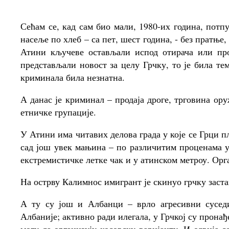
Сећам се, кад сам био мали, 1980-их година, пот
насеље по хлеб – са пет, шест година, - без пратње,
Атини кључеве остављали испод отирача или про
представљали новост за целу Грчку, то је била те
криминала била незнатна.
А данас је криминал – продаја дроге, трговина ор
етничке групације.
У Атини има читавих делова града у које се Грци п
сад још увек мањина – по различитим проценама 
екстремистичке летке чак и у атинском метроу. Орг
На острву Калимнос имигрант је скинуо грчку застав
А ту су још и Албанци – врло агресивни сусед
Албаније; активно ради илегала, у Грчкој су прона