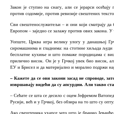
Закон је ступио на снагу, али се јерарси осећај
против содомије, против ревизије свештених тексто
Сви свештенослужитељи – и они који сматрају да б
Европом – заједно се залажу против ових закона. У
Уопште, Црква игра велику улогу у данашњој Грч
сиромашнима и гладнима: на стотине хиљада људи 
бесплатне кухиње и што помаже породицама с виш
прилично висок. Он је у Грчкој увек био висок, а
ЕУ и Брисел и да материјално и морално подржи на
– Кажете да се ови закони засад не спроводе, з
извршавају видећи да су апсурдни. Али такво ст
– Сећате се шта се десило с оцем Јефремом Ватопе
Русији, већ и у Грчкој, без обзира на то што су оп
Ако свештеника ухапсе зато што је бранио Јеванђе