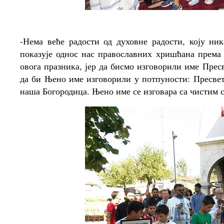
-Нема веће радости од духовне радости, коју ни
показује однос нас православних хришћана према
овога празника, јер да бисмо изговорили име Прес
да би Њено име изговорили у потпуности: Пресвет
наша Богородица. Њено име се изговара са чистим