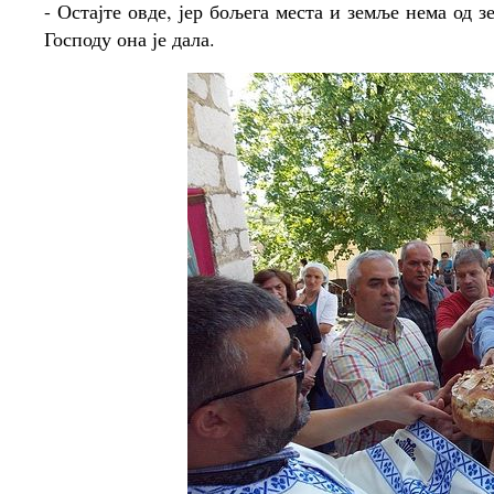
- Остајте овде, јер бољега места и земље нема од 
Господу она је дала.