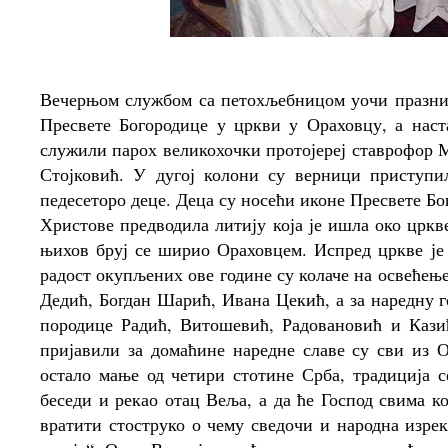
Вечерњом службом са петохљебницом уочи празник
Пресвете Богородице у цркви у Ораховцу, а наст
служили парох великохочки протојереј ставрофор 
Стојковић. У дугој колони су верници приступи
педесеторо деце. Деца су носећи иконе Пресвете Б
Христове предводила литију која је ишла око цркв
њихов бруј се ширио Ораховцем. Испред цркве је
радост окупљених ове године су колаче на освеће
Дедић, Богдан Шарић, Ивана Цекић, а за наредну г
породице Радић, Витошевић, Радовановић и Кази
пријавили за домаћине наредне славе су сви из О
остало мање од четири стотине Срба, традиција с
беседи и рекао отац Веља, а да ће Господ свима к
вратити стоструко о чему сведочи и народна изрек