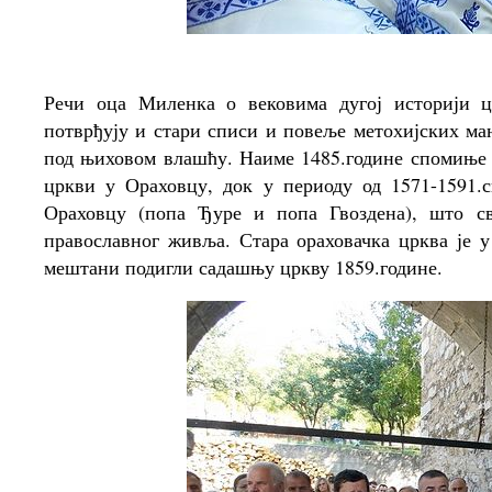
Речи оца Миленка о вековима дугој историји 
потврђују и стари списи и повеље метохијских ма
под њиховом влашћу. Наиме 1485.године спомиње с
цркви у Ораховцу, док у периоду од 1571-1591.
Ораховцу (попа Ђуре и попа Гвоздена), што св
православног живља. Стара ораховачка црква је
мештани подигли садашњу цркву 1859.године.