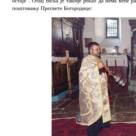
остаје“. Отац Веља је такође рекао да нема веће 
поштовању Пресвете Богородице: