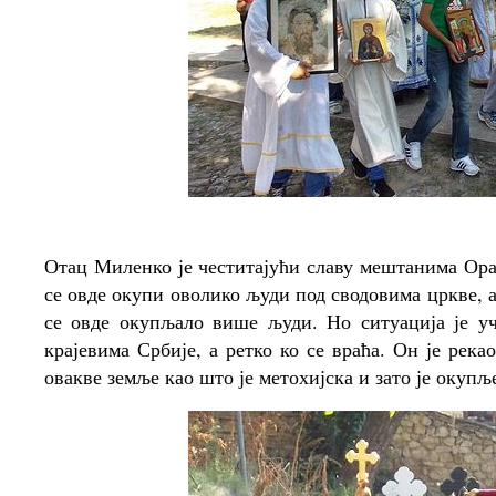
Отац Миленко је честитајући славу мештанима Ора
се овде окупи оволико људи под сводовима цркве, а
се овде окупљало више људи. Но ситуација је уч
крајевима Србије, а ретко ко се враћа. Он је рек
овакве земље као што је метохијска и зато је окупљ