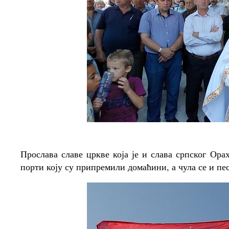
Прослава славе цркве која је и слава српског Ора
порти коју су припремили домаћини, а чула се и пе