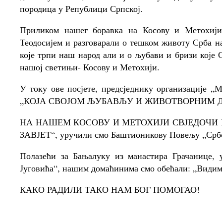
породица у Републици Српској.
Приликом нашег боравка на Косову и Метохији
Теодосијем и разговарали о тешком животу Срба 
које трпи наш народ али и о љубави и бризи које 
нашој светињи- Косову и Метохији.
У току ове посјете, предсједнику организације „
„КОЈА СВОЈОМ ЉУБАВЉУ И ЖИВОТВОРНИМ 
НА НАШЕМ КОСОВУ И МЕТОХИЈИ СВЈЕДОЧИ 
ЗАВЈЕТ“, уручили смо Баштионикову Повељу „Срб
Полазећи за Бањалуку из манастира Грачанице, у
Југовића“, нашим домаћинима смо обећали: „Видимо
КАКО РАДИЛИ ТАКО НАМ БОГ ПОМОГАО!