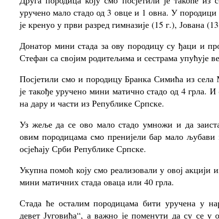
Друга породица коју смо посјетили је такоће из
уручено мало стадо од 3 овце и 1 овна. У породици 
је кренуо у први разред гимназије (15 г.), Јована (13
Донатор мини стада за ову породицу су ђаци и пр
Стефан са својим родитељима и сестрама упућује ве
Посјетили смо и породицу Бранка Симића из села 
је такође уручено мини матично стадо од 4 грла. И 
на дару и части из Републике Српске.
Уз жеље да се ово мало стадо умножи и да заист
овим породицама смо пренијели бар мало љубави 
осјећају Срби Републике Српске.
Укупна помоћ коју смо реализовали у овој акцији из
мини матичних стада оваца или 40 грла.
Стада ће осталим породицама бити уручена у на
девет Југовића“, а важно је поменути да су се у 