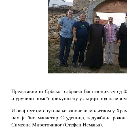
Предстaвници Србског сабрања Баштионик су од 05
и уручили помоћ прикупљену у акцији под називом
И овај пут смо путовање започели молитвом у Хр
нам је био манастир Студеница, задужбина родон
Симеона Мироточивог (Стефан Немања).