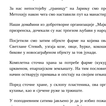
За нас непостојећу „границу“ на Јарињу смо п
Метохију након чега смо наставили пут ка манаст
Наши домаћини из добротворне организације „Мајка
призренска, дочекали су нас трпезом љубави у нар
Посјетили смо затим објекте фарме на којима ов
Светлане Стевић, узгаја козе, овце, ћурке, кокош
бикове у новосаграђеном објекту за тов јунади.
Комплетна сточна храна за потребе фарме (куку
црквеном, епархијском земљишту. На тим пословима
начин остварују примања и опстају на својим огњи
Поред сточне хране, у склопу пластеника, ова ор
кухиње, као и сјечене руже за тржиште.
У поподневним сатима јављено је да је избио пожа