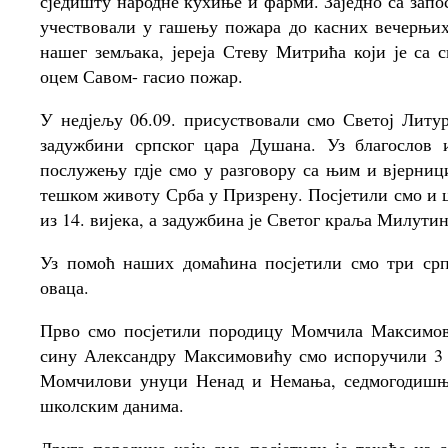
сједишту народне кухиње и фарми. Заједно са зап
учествовали у гашењу пожара до касних вечерњих
нашег земљака, јереја Стеву Митрића који је са
оцем Савом- гасио пожар.
У недјељу 06.09. присуствовали смо Светој Литу
задужбини српског цара Душана. Уз благослов 
послужењу гдје смо у разговору са њим и вјерниц
тешком животу Срба у Призрену. Посјетили смо и 
из 14. вијека, а задужбина је Светог краља Милутин
Уз помоћ наших домаћина посјетили смо три ср
оваца.
Прво смо посјетили породицу Момчила Максимо
сину Александру Максимовићу смо испоручили 3 
Момчилови унуци Ненад и Немања, седмогодишњи
школским данима.