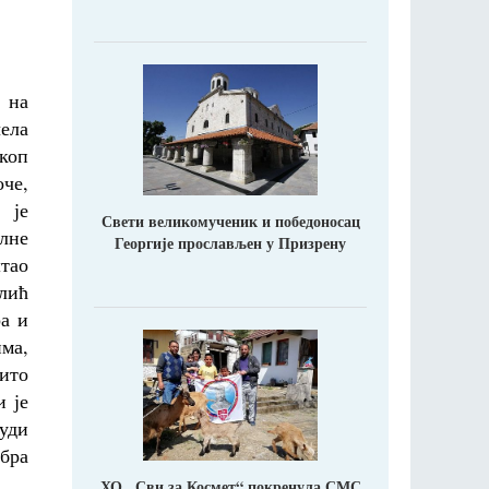
 на
ела
коп
че,
 је
Свети великомученик и победоносац
лне
Георгије прослављен у Призрену
штао
елић
ра и
ма,
чито
 је
људи
обра
ХО ,,Сви за Космет“ покренула СМС