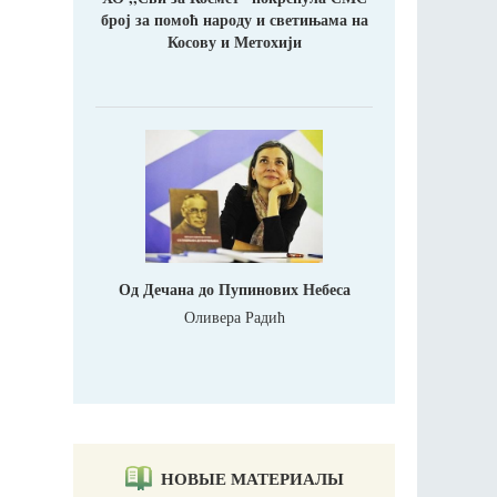
број за помоћ народу и светињама на
Косову и Метохији
Од Дечана до Пупинових Небеса
Оливера Радић
НОВЫЕ МАТЕРИАЛЫ