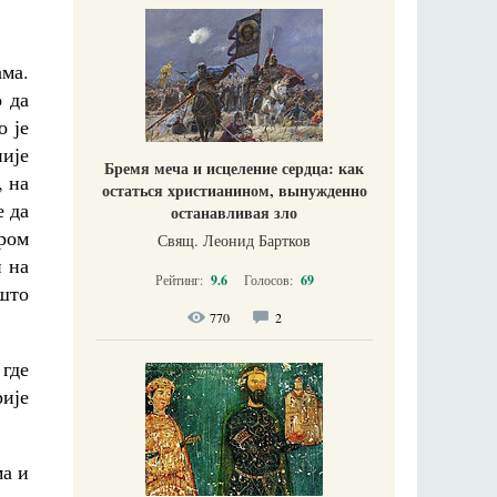
ама.
о да
о је
није
Бремя меча и исцеление сердца: как
, на
остаться христианином, вынужденно
е да
останавливая зло
ром
Свящ. Леонид Бартков
и на
Рейтинг:
9.6
Голосов:
69
 што
770
2
 где
рије
ма и