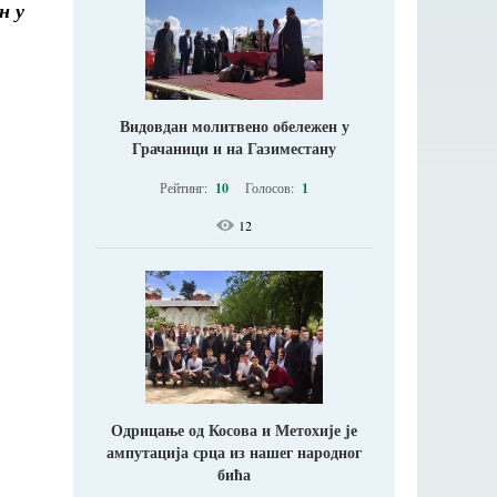
н у
Видовдан молитвено обележен у
Грачаници и на Газиместану
Рейтинг:
10
Голосов:
1
12
Одрицање од Косова и Метохије jе
ампутација срца из нашег народног
бића