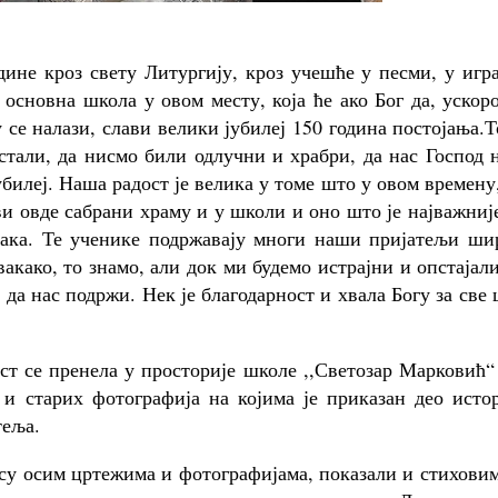
дине кроз свету Литургију, кроз учешће у песми, у игр
основна школа у овом месту, која ће ако Бог да, ускор
се налази, слави велики јубилеј 150 година постојања.Т
стали, да нисмо били одлучни и храбри, да нас Господ 
убилеј. Наша радост је велика у томе што у овом времену
сви овде сабрани храму и у школи и оно што је најважниј
 ђака. Те ученике подржавају многи наши пријатељи ши
акако, то знамо, али док ми будемо истрајни и опстајал
да нас подржи. Нек је благодарност и хвала Богу за све
ст се пренела у просторије школе ,,Светозар Марковић“
 и старих фотографија на којима је приказан део исто
теља.
су осим цртежима и фотографијама, показали и стихови