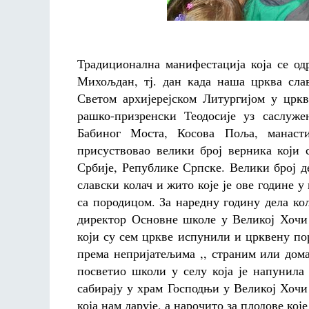
Традиционална манифестација која се од
Михољдан, тј. дан када наша црква сла
Светом архијерејском Литургијом у црк
рашко-призренски Теодосије уз саслуж
Бабиног Моста, Косова Поља, манасти
присуствовао велики број верника који 
Србије, Републике Српске. Велики број де
славски колач и жито које је ове године
са породицом. За наредну годину дела ко
директор Основне школе у Великој Хочи
који су сем цркве испунили и црквену по
према непријатељима ,, страним или дом
посветио школи у селу која је напунила
сабирају у храм Господњи у Великој Хочи
која нам дарује, а нарочито за плодове кој