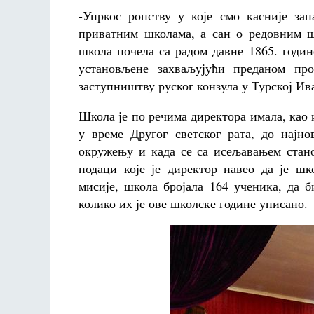
-Упркос ропству у које смо касније з
приватним школама, а сан о редовним 
школа почела са радом давне 1865. годин
установљене захваљујући преданом пр
заступништву руског конзула у Турској Ив
Школа је по речима директора имала, као 
у време Другог светског рата, до најно
окружењу и када се са исељавањем стано
подаци које је директор навео да је шк
мисије, школа бројала 164 ученика, да б
колико их је ове школске године уписано.