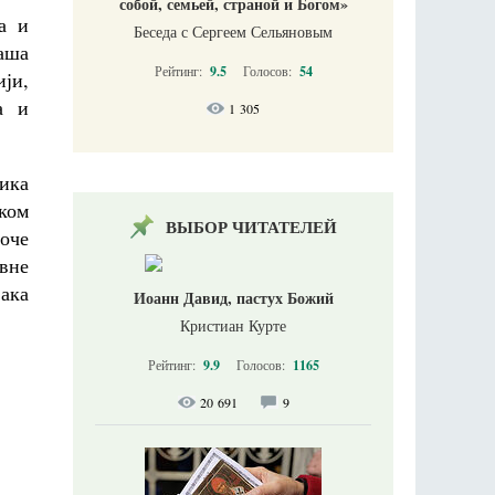
собой, семьей, страной и Богом»
а и
Беседа с Сергеем Сельяновым
аша
Рейтинг:
9.5
Голосов:
54
ији,
а и
1 305
зика
ком
ВЫБОР ЧИТАТЕЛЕЙ
оче
вне
ђака
Иоанн Давид, пастух Божий
Кристиан Курте
Рейтинг:
9.9
Голосов:
1165
20 691
9