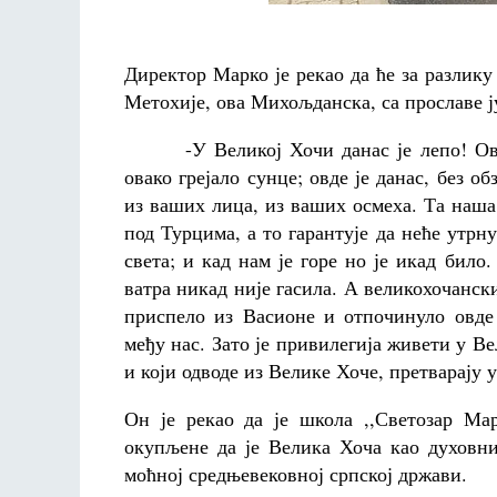
Директор Марко је рекао да ће за разлику
Метохије, ова Михољданска, са прославе ју
-У Великој Хочи данас је лепо! Овде о
овако грејало сунце; овде је данас, без о
из ваших лица, из ваших осмеха. Та наша
под Турцима, а то гарантује да неће утрн
света; и кад нам је горе но је икад бил
ватра никад није гасила. А великохочански
приспело из Васионе и отпочинуло овде 
међу нас. Зато је привилегија живети у Ве
и који одводе из Велике Хоче, претварају 
Он је рекао да је школа ,,Светозар Мар
окупљене да је Велика Хоча као духовни
моћној средњевековној српској држави.