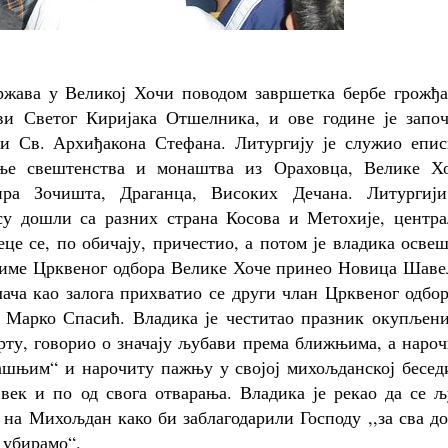
ржава у Великој Хочи поводом завршетка бербе грожђа
ви Светог Киријака Отшелника, и ове године је започ
ви Св. Архиђакона Стефана. Литургију је служио епис
ење свештенства и монаштва из Ораховца, Велике Хо
ра Зочишта, Драганца, Високих Дечана. Литургији
су дошли са разних страна Косова и Метохије, центра
це се, по обичају, причестио, а потом је владика осве
 у име Црквеног одбора Велике Хоче принео Новица Шав
лача као залога прихватио се други члан Црквеног одбо
 Марко Спасић. Владика је честитао празник окупљени
рту, говорио о значају љубави према ближњима, а наро
ашњим“ и нарочиту пажњу у својој михољданској беседи
 век и по од свога отварања. Владика је рекао да се 
 на Михољдан како би заблагодарили Господу ,,за сва д
е убирамо“.