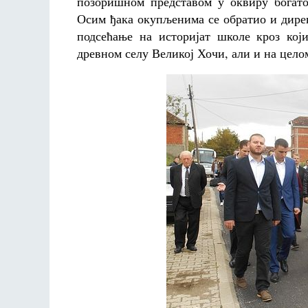
позоришном представом у оквиру богато
Осим ђака окупљенима се обратио и дире
подсећање на историјат школе кроз који
древном селу Великој Хочи, али и на цело