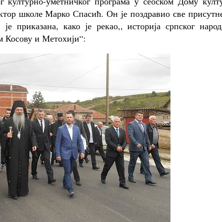
г културно-уметничког програма у сеоском Дому култу
ктор школе Марко Спасић. Он је поздравио све присутн
 је приказана, како је рекао,, историја српског наро
м Косову и Метохији“: