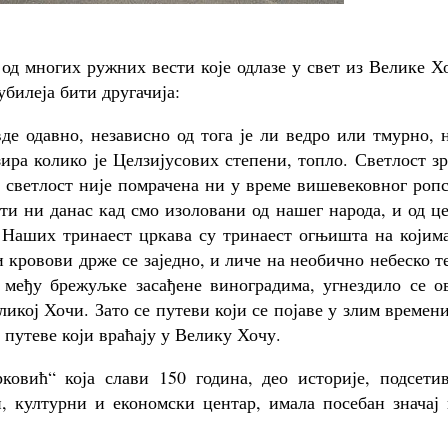
 од многих ружних вести које одлазе у свет из Велике Х
билеја бити другачија:
давно, независно од тога је ли ведро или тмурно, н
бзира колико је Целзијусових степени, топло. Светлост з
 светлост није помрачена ни у време вишевековног роп
ути ни данас кад смо изоловани од нашег народа, и од ц
о. Наших тринаест цркава су тринаест огњишта на којим
 кровови држе се заједно, и личе на необично небеско т
међу брежуљке засађене виноградима, угнездило се ов
ликој Хочи. Зато се путеви који се појаве у злим времен
у путеве који враћају у Велику Хочу.
ковић“ која слави 150 година, део историје, подсети
, културни и економски центар, имала посебан значај 