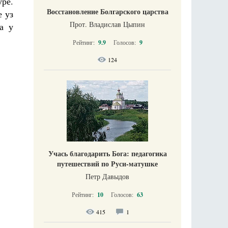
ре.
Восстановление Болгарского царства
е уз
Прот. Владислав Цыпин
да у
Рейтинг:
9.9
Голосов:
9
124
Учась благодарить Бога: педагогика
путешествий по Руси-матушке
Петр Давыдов
Рейтинг:
10
Голосов:
63
415
1