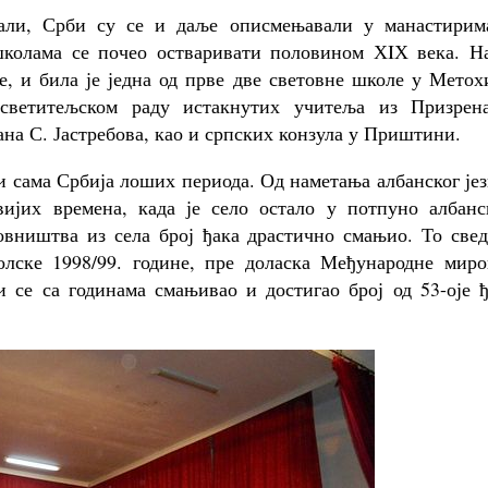
апали, Срби су се и даље описмењавали у манастирим
школама се почео остваривати половином ХIХ века. Н
е, и била је једна од прве две световне школе у Метох
осветитељском раду истакнутих учитеља из Призрен
ана С. Јастребова, као и српских конзула у Приштини.
и сама Србија лоших периода. Од наметања албанског је
вијих времена, када је село остало у потпуно албанс
вништва из села број ђака драстично смањио. То свед
олске 1998/99. године, пре доласка Међународне миро
и се са годинама смањивао и достигао број од 53-оје 