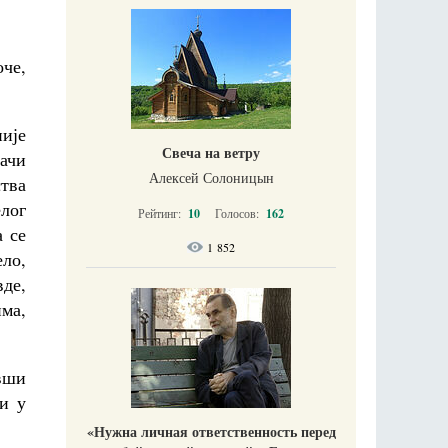
оче,
ије
Свеча на ветру
рачи
Алексей Солоницын
ства
елог
Рейтинг:
10
Голосов:
162
а се
1 852
ело,
де,
има,
вши
и у
«Нужна личная ответственность перед