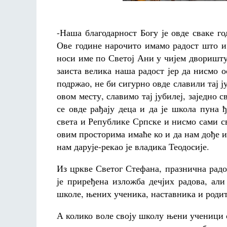
-Наша благодарност Богу је овде сваке го
Ове године нарочито имамо радост што и 
носи име по Светој Ани у чијем дворишту 
заиста велика наша радост јер да нисмо о
подржао, не би сигурно овде славили тај ј
овом месту, славимо тај јубилеј, заједно 
се овде рађају деца и да је школа пуна
света и Републике Српске и нисмо сами св
овим просторима имаће ко и да нам дође и 
нам дарује-рекао је владика Теодосије.
Из цркве Светог Стефана, празнична радо
је приређена изложба дечјих радова, али
школе, њених ученика, наставника и роди
А колико воле своју школу њени ученици 