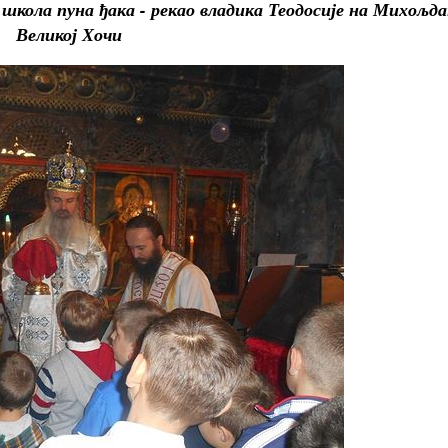
е школа пуна ђака - рекао владика Теодосије на Михољда
Великој Хочи