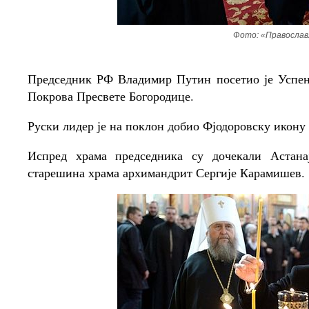
Фото: «Православ
Председник РФ Владимир Путин посетио је Успен
Покрова Пресвете Богородице.
Руски лидер је на поклон добио Фјодоровску икону
Испред храма председника су дочекали Астана
старешина храма архимандрит Сергије Карамишев.