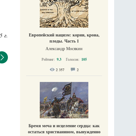
5 г.
Европейский нацизм: корни, крона,
плоды. Часть 1
Александр Мосякин
Рейтинг:
9.3
Голосов:
105
2 357
2
Бремя меча и исцеление сердца: как
остаться христианином, вынужденно