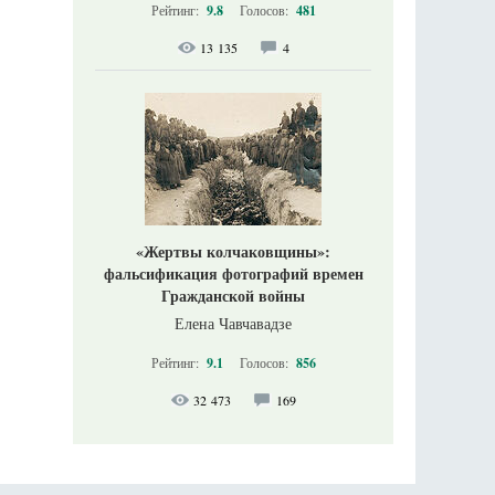
Рейтинг:
9.8
Голосов:
481
13 135
4
«Жертвы колчаковщины»:
фальсификация фотографий времен
Гражданской войны
Елена Чавчавадзе
Рейтинг:
9.1
Голосов:
856
32 473
169