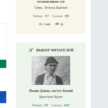
останавливая зло
Свящ. Леонид Бартков
Рейтинг:
9.7
Голосов:
295
3 669
26
ВЫБОР ЧИТАТЕЛЕЙ
Иоанн Давид, пастух Божий
Кристиан Курте
Рейтинг:
9.9
Голосов:
1167