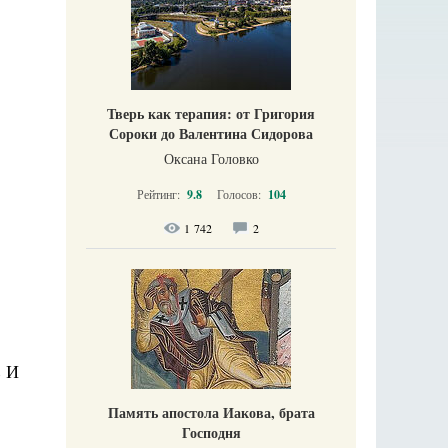
Тверь как терапия: от Григория
Сороки до Валентина Сидорова
Оксана Головко
Рейтинг:
9.8
Голосов:
104
1 742
2
 И
Память апостола Иакова, брата
Господня