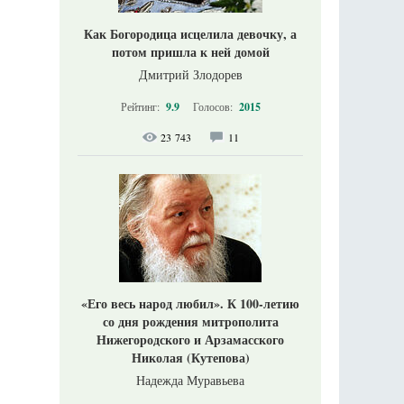
Как Богородица исцелила девочку, а
потом пришла к ней домой
Дмитрий Злодорев
Рейтинг:
9.9
Голосов:
2015
23 743
11
«Его весь народ любил». К 100-летию
со дня рождения митрополита
Нижегородского и Арзамасского
Николая (Кутепова)
Надежда Муравьева