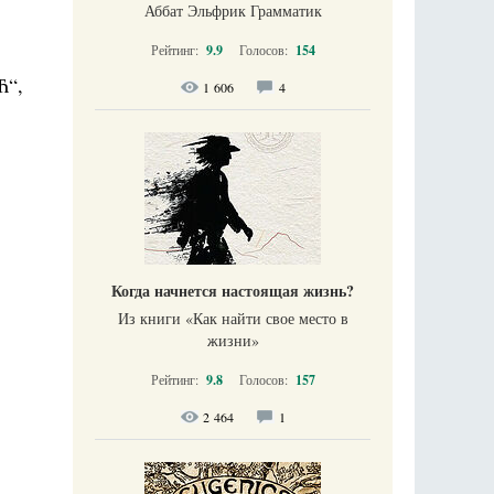
Аббат Эльфрик Грамматик
Рейтинг:
9.9
Голосов:
154
Ћ“,
1 606
4
Когда начнется настоящая жизнь?
Из книги «Как найти свое место в
жизни​»
Рейтинг:
9.8
Голосов:
157
2 464
1