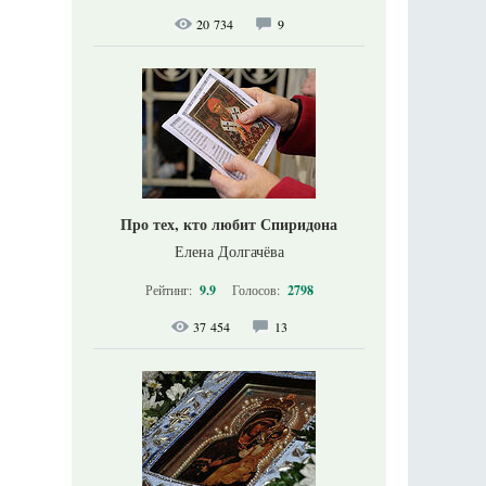
20 734
9
Про тех, кто любит Спиридона
Елена Долгачёва
Рейтинг:
9.9
Голосов:
2798
37 454
13