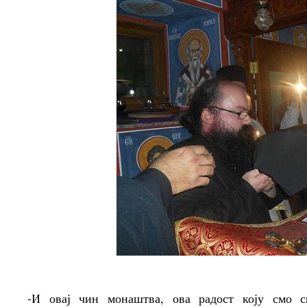
-И овај чин монаштва, ова радост коју смо с