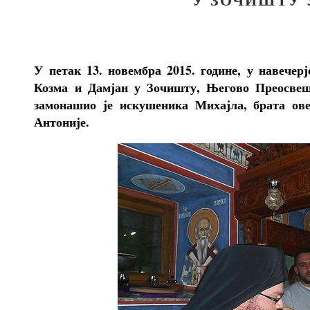
У петак 13. новембра 2015. године, у навечер
Козма и Дамјан у Зочишту, Његово Преосвешт
замонашио је искушеника Михајла, брата ов
Антоније.