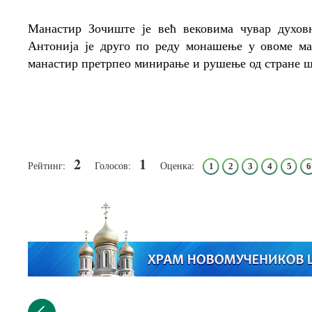
Манастир Зочиште је већ вековима чувар духов
Антонија је друго по реду монашење у овоме ман
манастир претрпео минирање и рушење од стране ш
2
1
Рейтинг:
Голосов:
Оценка:
1
2
3
4
5
6