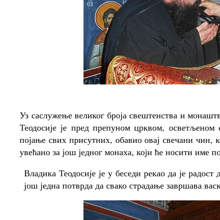
Уз саслужење великог броја свештенства и монашт
Теодосије је пред препуном црквом, осветљеном 
појање свих присутних, обавио овај свечани чин, к
увећано за још једног монаха, који ће носити име
Владика Теодосије је у беседи рекао да је радос
још једна потврда да свако страдање завршава вас