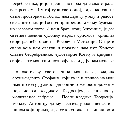
Бесребреника, је још једна потврда да свако стра
васкрсењем. И у тој тузи световној, када нас сви 
овим просторима, Господ нам даје ту утеху и радос
свега што нам је Господ припремио, ако му будемо 
на његовом путу. И наш брат, отац Антоније, је до
светиња делила судбину народа српскога, хришћан
своје распеће овде на Косову и Метохији. Он је 
свећу која нам светли и показује нам пут Христо
славне бесребренике, чудотворце Козму и Дамјана
своје свете мошти и позивају нас и дају нам исцеље
По окончању светог чина монашења, владик
архимандриту Стефану, који га је и привео на мон
имати свету дужност да брине о његовом даљем ж
поделио са владиком Теодосијем, свештеносл
молитвеног сабрања. После владике Теодосија
монаху Антонију да му честитају монашење, и 
чином који прима, и да се кроз такав начин живот