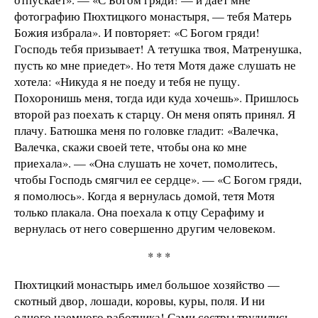
фотографию Пюхтицкого монастыря, — тебя Матерь
Божия избрала». И повторяет: «С Богом гряди!
Господь тебя призывает! А тетушка твоя, Матренушка,
пусть ко мне приедет». Но тетя Мотя даже слушать не
хотела: «Никуда я не поеду и тебя не пущу.
Похоронишь меня, тогда иди куда хочешь». Пришлось
второй раз поехать к старцу. Он меня опять принял. Я
плачу. Батюшка меня по головке гладит: «Валечка,
Валечка, скажи своей тете, чтобы она ко мне
приехала». — «Она слушать не хочет, помолитесь,
чтобы Господь смягчил ее сердце». — «С Богом гряди,
я помолюсь». Когда я вернулась домой, тетя Мотя
только плакала. Она поехала к отцу Серафиму и
вернулась от него совершенно другим человеком.
* * *
Пюхтицкий монастырь имел большое хозяйство —
скотный двор, лошади, коровы, куры, поля. И ни
одного наемного работника! Сами сестры трудились,