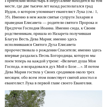
Горненский монастырь в Иерусалиме находится на том
месте, где две тысячи лет назад располагался град
Иудов, о котором упоминает евангелист Лука (см.: 1,
35). Именно в нем жили святые супруги Захария и
праведная Елисавета — родители святого Пророка и
Предтечи Господня Иоанна. Именно сюда, к Своим
родственникам, пришла из Назарета получившая
Благую Весть Дева Мария; именно здесь
исполнившаяся Святого Духа Елисавета
пророчествовала о рождении Спасителя; именно здесь
впервые раздалась Песнь Богородицы, которую мы
поем теперь на каждой утрене: «Величит душа Моя
Господа, и возрадовался дух Мой о Бозе…». И потом
Дева Мария гостила у Своих сродников около трех
месяцев; обо всем этом повествует святой апостол и
евангелист Лука в первой главе своего Евангелия.