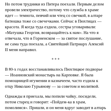
Но потом трудники из Питера поехали. Первым делом
провели электричество, потому что служба в храме
идет — темнота, певчий или чтец со свечкой, в алтаре
батюшка тоже со свечечками. Сейчас в Пюхтицах —
красота. Я когда туда ездила, сестры уговаривали:
«Матушка Георгия, возвращайтесь к нам». На что я
отвечала, что в Горненском — за святое послушание,
не сама туда поехала, а Святейший Патриарх Алексий
II меня направил.
* * *
В 80-х годах восстанавливалось Пюхтицкое подворье
— Иоанновский монастырь на Карповке. Я была
помощницей игумении и казначеем, часто ездила к
отцу Николаю Гурьянову — за советом и молитвой.
Однажды я приехала, мы попили чайку, посидели,
потом старец и говорит: «Пойдем-ка в храм,
помолимся». Пришли, и он меня вдруг заводит в алтарь