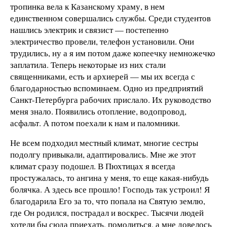
тропинка вела к Казанскому храму, в нем
единственном совершались службы. Среди студентов
нашлись электрик и связист — постепенно
электричество провели, телефон установили. Они
трудились, ну а я им потом даже копеечку немножечко
заплатила. Теперь некоторые из них стали
священниками, есть и архиерей — мы их всегда с
благодарностью вспоминаем. Одно из предприятий
Санкт-Петербурга рабочих прислало. Их руководство
меня знало. Появились отопление, водопровод,
асфальт. А потом поехали к нам и паломники.
Не всем подходил местный климат, многие сестры
подолгу привыкали, адаптировались. Мне же этот
климат сразу подошел. В Пюхтицах я всегда
простужалась, то ангина у меня, то еще какая-нибудь
болячка. А здесь все прошло! Господь так устроил! Я
благодарила Его за то, что попала на Святую землю,
где Он родился, пострадал и воскрес. Тысячи людей
хотели бы сюда приехать, помолиться, а мне довелось