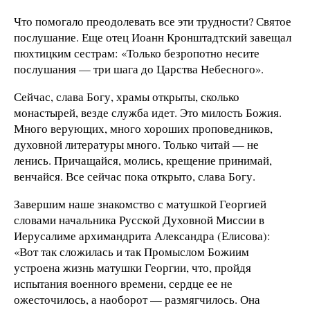
Что помогало преодолевать все эти трудности? Святое
послушание. Еще отец Иоанн Кронштадтский завещал
пюхтицким сестрам: «Только безропотно несите
послушания — три шага до Царства Небесного».
Сейчас, слава Богу, храмы открыты, сколько
монастырей, везде служба идет. Это милость Божия.
Много верующих, много хороших проповедников,
духовной литературы много. Только читай — не
ленись. Причащайся, молись, крещение принимай,
венчайся. Все сейчас пока открыто, слава Богу.
Завершим наше знакомство с матушкой Георгией
словами начальника Русской Духовной Миссии в
Иерусалиме архимандрита Александра (Елисова):
«Вот так сложилась и так Промыслом Божиим
устроена жизнь матушки Георгии, что, пройдя
испытания военного времени, сердце ее не
ожесточилось, а наоборот — размягчилось. Она