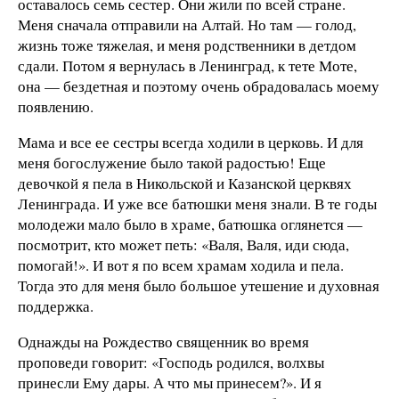
оставалось семь сестер. Они жили по всей стране.
Меня сначала отправили на Алтай. Но там — голод,
жизнь тоже тяжелая, и меня родственники в детдом
сдали. Потом я вернулась в Ленинград, к тете Моте,
она — бездетная и поэтому очень обрадовалась моему
появлению.
Мама и все ее сестры всегда ходили в церковь. И для
меня богослужение было такой радостью! Еще
девочкой я пела в Никольской и Казанской церквях
Ленинграда. И уже все батюшки меня знали. В те годы
молодежи мало было в храме, батюшка оглянется —
посмотрит, кто может петь: «Валя, Валя, иди сюда,
помогай!». И вот я по всем храмам ходила и пела.
Тогда это для меня было большое утешение и духовная
поддержка.
Однажды на Рождество священник во время
проповеди говорит: «Господь родился, волхвы
принесли Ему дары. А что мы принесем?». И я