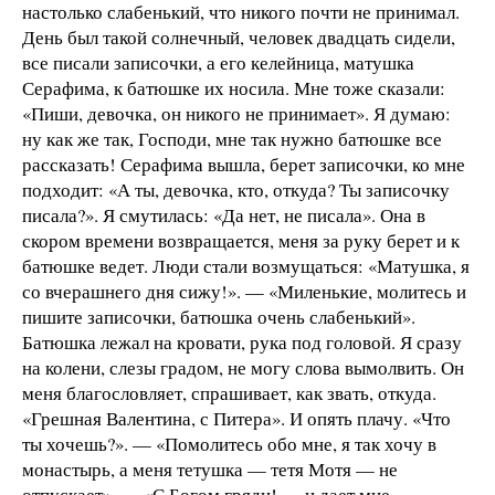
настолько слабенький, что никого почти не принимал.
День был такой солнечный, человек двадцать сидели,
все писали записочки, а его келейница, матушка
Серафима, к батюшке их носила. Мне тоже сказали:
«Пиши, девочка, он никого не принимает». Я думаю:
ну как же так, Господи, мне так нужно батюшке все
рассказать! Серафима вышла, берет записочки, ко мне
подходит: «А ты, девочка, кто, откуда? Ты записочку
писала?». Я смутилась: «Да нет, не писала». Она в
скором времени возвращается, меня за руку берет и к
батюшке ведет. Люди стали возмущаться: «Матушка, я
со вчерашнего дня сижу!». — «Миленькие, молитесь и
пишите записочки, батюшка очень слабенький».
Батюшка лежал на кровати, рука под головой. Я сразу
на колени, слезы градом, не могу слова вымолвить. Он
меня благословляет, спрашивает, как звать, откуда.
«Грешная Валентина, с Питера». И опять плачу. «Что
ты хочешь?». — «Помолитесь обо мне, я так хочу в
монастырь, а меня тетушка — тетя Мотя — не
отпускает». — «С Богом гряди! — и дает мне