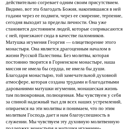
действительно согревает одним своим присутствием.
Видимо, вот эта благодать Божия, накопившаяся в ней
годами через ее подвиги, через ее смирение, терпение,
сегодня выходит за пределы личности. Она уже
становится достоянием людей, которые соприкасаются
с ней, приезжают сюда в качестве паломников.
Матушка игумения Георгия — олицетворение этого
монастыря. Она является драгоценным началом в
жизни Русской Палестины. Без молитвы, которая
постоянно творится в Горненском монастыре, наша
миссия не имела бы сердца, не имела бы души.
Благодаря монастырю, той замечательной духовной
атмосфере, которая создана трудами и благодатными
дарованиями матушки игумении, монашеская жизнь
там полнокровная, полноценная. Мы чувствуем у себя
за спиной надежный тыл для всех наших устремлений,
опираемся на эти молитвы и понимаем, что по этим
молитвам Господь дает и нам благоуспешность в
служении. Мы чувствуем эту духовную молитвенную
поддержку монастыря и матушки игумении».