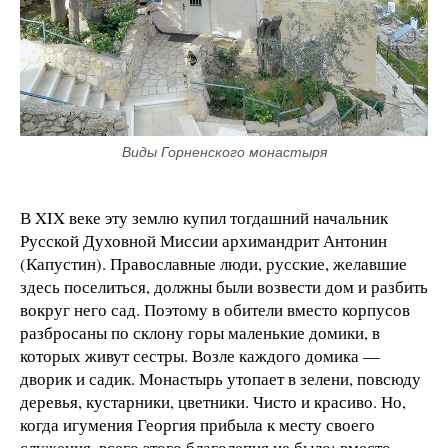
Виды Горненского монастыря
В XIX веке эту землю купил тогдашний начальник
Русской Духовной Миссии архимандрит Антонин
(Капустин). Православные люди, русские, желавшие
здесь поселиться, должны были возвести дом и разбить
вокруг него сад. Поэтому в обители вместо корпусов
разбросаны по склону горы маленькие домики, в
которых живут сестры. Возле каждого домика —
дворик и садик. Монастырь утопает в зелени, повсюду
деревья, кустарники, цветники. Чисто и красиво. Но,
когда игумения Георгия прибыла к месту своего
служения, всего этого благолепия не было: вместо