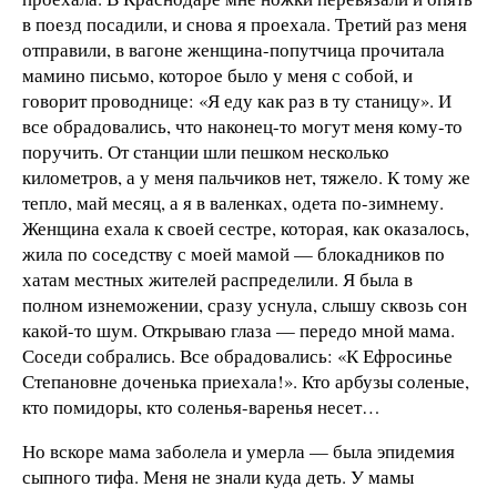
в поезд посадили, и снова я проехала. Третий раз меня
отправили, в вагоне женщина-попутчица прочитала
мамино письмо, которое было у меня с собой, и
говорит проводнице: «Я еду как раз в ту станицу». И
все обрадовались, что наконец-то могут меня кому-то
поручить. От станции шли пешком несколько
километров, а у меня пальчиков нет, тяжело. К тому же
тепло, май месяц, а я в валенках, одета по-зимнему.
Женщина ехала к своей сестре, которая, как оказалось,
жила по соседству с моей мамой — блокадников по
хатам местных жителей распределили. Я была в
полном изнеможении, сразу уснула, слышу сквозь сон
какой-то шум. Открываю глаза — передо мной мама.
Соседи собрались. Все обрадовались: «К Ефросинье
Степановне доченька приехала!». Кто арбузы соленые,
кто помидоры, кто соленья-варенья несет…
Но вскоре мама заболела и умерла — была эпидемия
сыпного тифа. Меня не знали куда деть. У мамы