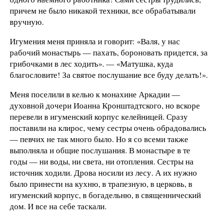
причем не было никакой техники, все обрабатывали
вручную.
Игумения меня приняла и говорит: «Валя, у нас
рабочий монастырь — пахать, бороновать придется, за
грибочками в лес ходить». — «Матушка, куда
благословите! За святое послушание все буду делать!».
Меня поселили в келью к монахине Аркадии —
духовной дочери Иоанна Кронштадтского, но вскоре
перевели в игуменский корпус келейницей. Сразу
поставили на клирос, чему сестры очень обрадовались
— певчих не так много было. Но я со всеми также
выполняла и общие послушания. В монастыре в те
годы — ни воды, ни света, ни отопления. Сестры на
источник ходили. Дрова носили из лесу. А их нужно
было принести на кухню, в трапезную, в церковь, в
игуменский корпус, в богадельню, в священнический
дом. И все на себе таскали.