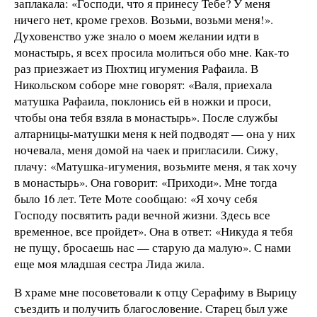
заплакала: «Господи, что я принесу Тебе? У меня
ничего нет, кроме грехов. Возьми, возьми меня!».
Духовенство уже знало о моем желании идти в
монастырь, я всех просила молиться обо мне. Как-то
раз приезжает из Пюхтиц игумения Рафаила. В
Никольском соборе мне говорят: «Валя, приехала
матушка Рафаила, поклонись ей в ножки и проси,
чтобы она тебя взяла в монастырь». После службы
алтарницы-матушки меня к ней подводят — она у них
ночевала, меня домой на чаек и пригласили. Сижу,
плачу: «Матушка-игумения, возьмите меня, я так хочу
в монастырь». Она говорит: «Приходи». Мне тогда
было 16 лет. Тете Моте сообщаю: «Я хочу себя
Господу посвятить ради вечной жизни. Здесь все
временное, все пройдет». Она в ответ: «Никуда я тебя
не пущу, бросаешь нас — старую да малую». С нами
еще моя младшая сестра Лида жила.
В храме мне посоветовали к отцу Серафиму в Вырицу
съездить и получить благословение. Старец был уже