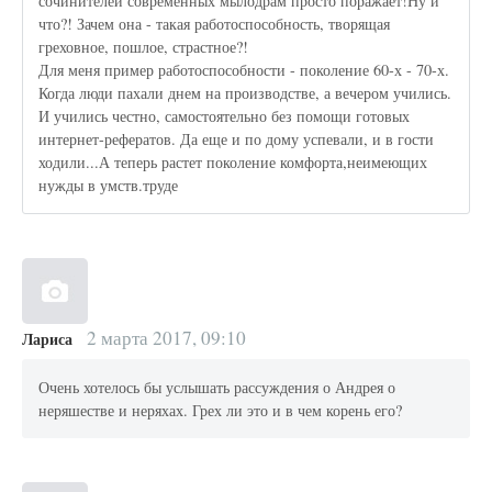
сочинителей современных мылодрам просто поражает!Ну и
что?! Зачем она - такая работоспособность, творящая
греховное, пошлое, страстное?!
Для меня пример работоспособности - поколение 60-х - 70-х.
Когда люди пахали днем на производстве, а вечером учились.
И учились честно, самостоятельно без помощи готовых
интернет-рефератов. Да еще и по дому успевали, и в гости
ходили...А теперь растет поколение комфорта,неимеющих
нужды в умств.труде
2 марта 2017, 09:10
Лариса
Очень хотелось бы услышать рассуждения о Андрея о
неряшестве и неряхах. Грех ли это и в чем корень его?