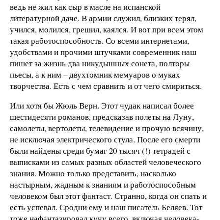
ведь не жил как сыр в масле на испанской
литературной даче. В армии служил, близких терял,
учился, молился, грешил, каялся. И вот при всем этом
такая работоспособность. Со всеми интернетами,
удобствами и прочими штучками современник наш
пишет за жизнь два никудышных сонета, полторы
пьесы, а к ним – двухтомник мемуаров о муках
творчества. Есть с чем сравнить и от чего смириться.
Или хотя бы Жюль Верн. Этот чудак написал более
шестидесяти романов, предсказав полеты на Луну,
самолеты, вертолеты, телевидение и прочую всячину,
не исключая электрического стула. После его смерти
были найдены среди бумаг 20 тысяч (!) тетрадей с
выписками из самых разных областей человеческого
знания. Можно только представить, насколько
настырным, жадным к знаниям и работоспособным
человеком был этот фантаст. Странно, когда он спать и
есть успевал. Сродни ему и наш писатель Беляев. Тот
тоже нафантазировал кучу всего, включая человека-