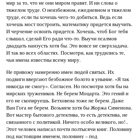
мир за то, что не они миром правят. И ни слова о
тяжелом труде. О неизбежном, ежедневном и тяжелом
труде, если ты хочешь чего-то добиться. Ведь если
хочешь мост построить, математику придется выучить.
И черчение освоить придется. Хочешь, чтоб Бог тебя
слышал, сделай Его ради что-то. Выучи псалмов
двадцать наизусть хотя бы. Это вовсе не сверхзадача.
И так во всех областях. Посмотри, как трудились те,
чьи имена известны всему миру.
Не привожу намеренно имен людей святых. Их
подвиги ввергают безбожное болото в уныние. «Я так
никогда не смогу». Согласен. Но посмотри хотя бы на
мирских тружеников. Не берем Моцарта. Это гений и
его не скопируешь. Бетховена тоже не берем. Даже
Ван Гога не берем. Возьмем хотя бы Жоржа Сименона.
Вот мастер бытового детектива, то есть детектива, не
связанного с политикой. Ничего особо великого, но!..
Этот человек написал почти полтысячи книг. Половину
под настоящим именем, половину – под