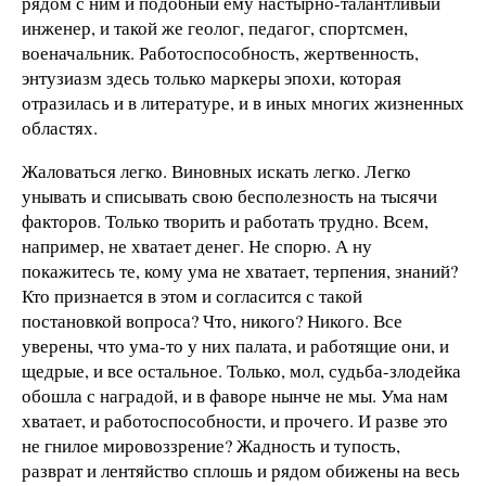
рядом с ним и подобный ему настырно-талантливый
инженер, и такой же геолог, педагог, спортсмен,
военачальник. Работоспособность, жертвенность,
энтузиазм здесь только маркеры эпохи, которая
отразилась и в литературе, и в иных многих жизненных
областях.
Жаловаться легко. Виновных искать легко. Легко
унывать и списывать свою бесполезность на тысячи
факторов. Только творить и работать трудно. Всем,
например, не хватает денег. Не спорю. А ну
покажитесь те, кому ума не хватает, терпения, знаний?
Кто признается в этом и согласится с такой
постановкой вопроса? Что, никого? Никого. Все
уверены, что ума-то у них палата, и работящие они, и
щедрые, и все остальное. Только, мол, судьба-злодейка
обошла с наградой, и в фаворе нынче не мы. Ума нам
хватает, и работоспособности, и прочего. И разве это
не гнилое мировоззрение? Жадность и тупость,
разврат и лентяйство сплошь и рядом обижены на весь