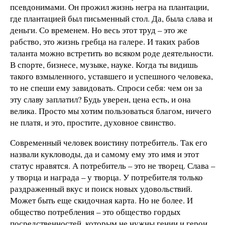
псевдонимами. Он прожил жизнь негра на плантации,
где плантацией был письменный стол. Да, была слава и
деньги. Со временем. Но весь этот труд – это же
рабство, это жизнь гребца на галере. И таких рабов
таланта можно встретить во всяком роде деятельности.
В спорте, бизнесе, музыке, науке. Когда ты видишь
такого взмыленного, уставшего и успешного человека,
то не спеши ему завидовать. Спроси себя: чем он за
эту славу заплатил? Будь уверен, цена есть, и она
велика. Просто мы хотим пользоваться благом, ничего
не платя, и это, простите, духовное свинство.
Современный человек воистину потребитель. Так его
назвали кукловоды, да и самому ему это имя и этот
статус нравятся. А потребитель – это не творец. Слава –
у творца и награда – у творца. У потребителя только
раздраженный вкус и поиск новых удовольствий.
Может быть еще скидочная карта. Но не более. И
общество потребления – это общество гордых
посредственностей, которым не нужны гении и герои,