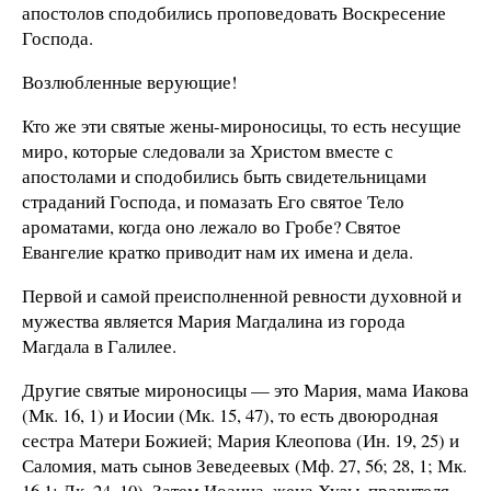
апостолов сподобились проповедовать Воскресение
Господа.
Возлюбленные верующие!
Кто же эти святые жены-мироносицы, то есть несущие
миро, которые следовали за Христом вместе с
апостолами и сподобились быть свидетельницами
страданий Господа, и помазать Его святое Тело
ароматами, когда оно лежало во Гробе? Святое
Евангелие кратко приводит нам их имена и дела.
Первой и самой преисполненной ревности духовной и
мужества является Мария Магдалина из города
Магдала в Галилее.
Другие святые мироносицы — это Мария, мама Иакова
(Мк. 16, 1) и Иосии (Мк. 15, 47), то есть двоюродная
сестра Матери Божией; Мария Клеопова (Ин. 19, 25) и
Саломия, мать сынов Зеведеевых (Мф. 27, 56; 28, 1; Мк.
16,1; Лк. 24, 10). Затем Иоанна, жена Хузы, правителя