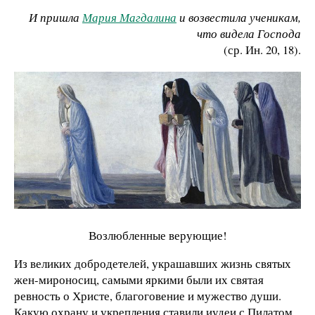
И пришла
Мария Магдалина
и возвестила ученикам
,
что видела Господа
(ср. Ин. 20, 18).
Возлюбленные верующие!
Из великих добродетелей, украшавших жизнь святых
жен-мироносиц, самыми яркими были их святая
ревность о Христе, благоговение и мужество души.
Какую охрану и укрепления ставили иудеи с Пилатом