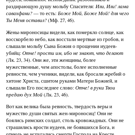
раздирающую душу мольбу Спасителя:
Или, Или! лама
савахфани?
— то есть:
Боже Мой, Боже Мой! для чего
Ты Меня оставил?
(Мф. 27, 46).
Жены-мироносицы видели, как померкло солнце, как
восскорбело небо, как восстали мертвые из гробов, и
слышали мольбу Сына Божия о прощении иудеев-
убийц:
Отче! прости им, ибо не знают, что делают
(Лк. 23, 34). Они же, эти женщины, более
мужественные, чем апостолы, более исполненные
ревности, чем ученики, видели, как бросали жребий о
хитоне Христа, сшитом руками Матери Божией, и
слышали Его последнее слово:
Отче! в руки Твои
предаю дух Мой
(Лк. 23, 46).
Вот как велика была ревность, твердость веры и
мужество души святых жен-мироносиц! Они не
боялись римских солдат, столь кровожадных. Они не
страшились ярости иудеев, не боявшихся Бога, и
отнюдь не испугались смерти Господа на Кресте,