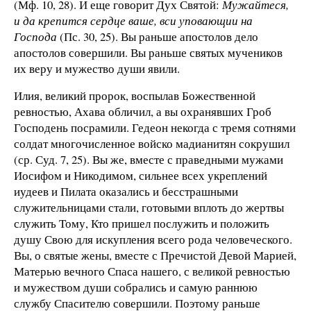
(Мф. 10, 28). И еще говорит Дух Святой:
Мужайтеся,
и да крепится сердце ваше, вси уповающии на
Господа
(Пс. 30, 25). Вы раньше апостолов дело
апостолов совершили. Вы раньше святых мучеников
их веру и мужество души явили.
Илия, великий пророк, воспылав Божественной
ревностью, Ахава обличил, а вы охранявших Гроб
Господень посрамили. Гедеон некогда с тремя сотнями
солдат многочисленное войско мадианитян сокрушил
(ср. Суд. 7, 25). Вы же, вместе с праведными мужами
Иосифом и Никодимом, сильнее всех укреплений
иудеев и Пилата оказались и бесстрашными
служительницами стали, готовыми вплоть до жертвы
служить Тому, Кто пришел послужить и положить
душу Свою для искупления всего рода человеческого.
Вы, о святые жены, вместе с Пречистой Девой Марией,
Матерью вечного Спаса нашего, с великой ревностью
и мужеством души собрались и самую раннюю
службу Спасителю совершили. Поэтому раньше