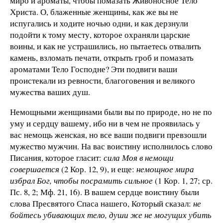
миро и ароматы, чтобы помазать Живоносное Тело
Христа. О, блаженные женщины, как же вы не
испугались и ходите ночью одни, и как дерзнули
подойти к тому месту, которое охраняли царские
воины, и как не устрашились, но пытаетесь отвалить
камень, взломать печати, открыть гроб и помазать
ароматами Тело Господне? Эти подвиги ваши
проистекали из ревности, благоговения и великого
мужества ваших душ.
Немощными женщинами были вы по природе, но не по
уму и сердцу вашему, ибо ни в чем не проявилась у
вас немощь женская, но все ваши подвиги превзошли
мужество мужчин. На вас воистину исполнилось слово
Писания, которое гласит:
сила Моя в немощи
совершается
(2 Кор. 12, 9), и еще:
немощное мира
избрал Бог, чтобы посрамить сильное
(1 Кор. 1, 27; ср.
Пс. 8, 2; Мф. 21, 16). В вашем сердце воистину были
слова Пресвятого Спаса нашего, Который сказал:
не
бойтесь убивающих тело, души же не могущих убить