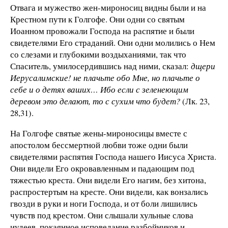
Отвага и мужество жен-мироносиц видны были и на
Крестном пути к Голгофе. Они одни со святым
Иоанном провожали Господа на распятие и были
свидетелями Его страданий. Они одни молились о Нем
со слезами и глубокими воздыханиями, так что
Спаситель, умилосердившись над ними, сказал:
дщери
Иерусалимские! не плачьте обо Мне, но плачьте о
себе и о детях ваших… Ибо если с зеленеющим
деревом это делают, то с сухим что будет?
(Лк. 23,
28,31).
На Голгофе святые жены-мироносицы вместе с
апостолом бессмертной любви тоже одни были
свидетелями распятия Господа нашего Иисуса Христа.
Они видели Его окровавленным и падающим под
тяжестью креста. Они видели Его нагим, без хитона,
распростертым на кресте. Они видели, как вонзались
гвозди в руки и ноги Господа, и от боли лишились
чувств под крестом. Они слышали хульные слова
иудеев, покаянное исповедание разбойников и