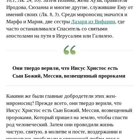
Иродова, Сюзанна и многие другие, служившие Ему от
имений своих (Лк. 8, 3). Среди мироносиц значатся и
Марфа и Мария, две сестры
Лазаря из Вифании
, где
часто останавливался Спаситель со святыми
апостолами на пути в Иерусалим или Галилею.
Они твердо верили, что Иисус Христос есть
Сын Божий, Мессия, возвещенный пророками
Какими же были главные добродетели этих жен-
мироносиц? Прежде всего, они твердо верили, что
Иисус Христос есть Сын Божий, Мессия, возвещенный
пророками, Который пришел на землю, чтобы спасти
род человеческий. Затем они проводили жизнь
чистую, святую, в молитве и посте, воздержании и
милостыне, пребывали в священной любви друг к