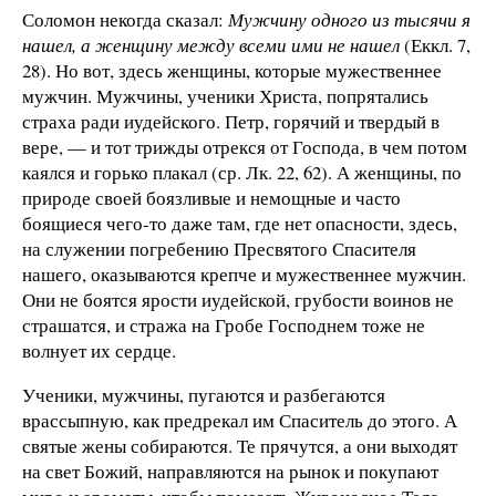
Соломон некогда сказал:
Мужчину одного из тысячи я
нашел, а женщину между всеми ими не нашел
(Еккл. 7,
28). Но вот, здесь женщины, которые мужественнее
мужчин. Мужчины, ученики Христа, попрятались
страха ради иудейского. Петр, горячий и твердый в
вере, — и тот трижды отрекся от Господа, в чем потом
каялся и горько плакал (ср. Лк. 22, 62). А женщины, по
природе своей боязливые и немощные и часто
боящиеся чего-то даже там, где нет опасности, здесь,
на служении погребению Пресвятого Спасителя
нашего, оказываются крепче и мужественнее мужчин.
Они не боятся ярости иудейской, грубости воинов не
страшатся, и стража на Гробе Господнем тоже не
волнует их сердце.
Ученики, мужчины, пугаются и разбегаются
врассыпную, как предрекал им Спаситель до этого. А
святые жены собираются. Те прячутся, а они выходят
на свет Божий, направляются на рынок и покупают