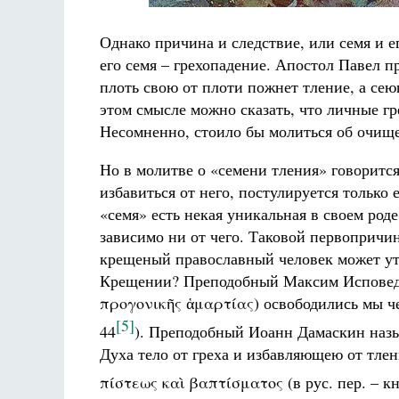
Однако причина и следствие, или семя и ег
его семя – грехопадение. Апостол Павел п
плоть свою от плоти пожнет тление, а сею
этом смысле можно сказать, что личные гр
Несомненно, стоило бы молиться об очище
Но в молитве о «семени тления» говорится
избавиться от него, постулируется только е
«семя» есть некая уникальная в своем ро
зависимо ни от чего. Таковой первопричи
крещеный православный человек может утве
Крещении? Преподобный Максим Исповедни
προγονικῆς ἁμαρτίας) освободились мы ч
[5]
44
). Преподобный Иоанн Дамаскин наз
Духа тело от греха и избавляющею от тлен
πίστεως καὶ βαπτίσματος (в рус. пер. – кн