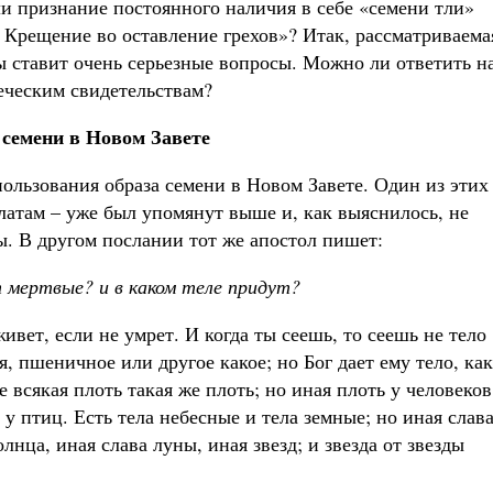
и признание постоянного наличия в себе «семени тли»
Крещение во оставление грехов»? Итак, рассматриваема
 ставит очень серьезные вопросы. Можно ли ответить н
еческим свидетельствам?
 семени в Новом Завете
пользования образа семени в Новом Завете. Один из этих
латам – уже был упомянут выше и, как выяснилось, не
. В другом послании тот же апостол пишет:
т мертвые? и в каком теле придут?
живет, если не умрет. И когда ты сеешь, то сеешь не тело
я, пшеничное или другое какое; но Бог дает ему тело, как
е всякая плоть такая же плоть; но иная плоть у человеков
я у птиц. Есть тела небесные и тела земные; но иная слав
лнца, иная слава луны, иная звезд; и звезда от звезды