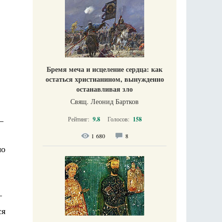
Бремя меча и исцеление сердца: как
остаться христианином, вынужденно
останавливая зло
Свящ. Леонид Бартков
–
Рейтинг:
9.8
Голосов:
158
1 680
8
мо
–
ся