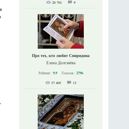
20 701
9
я
а
Про тех, кто любит Спиридона
Елена Долгачёва
Рейтинг:
9.9
Голосов:
2796
37 405
13
,
а