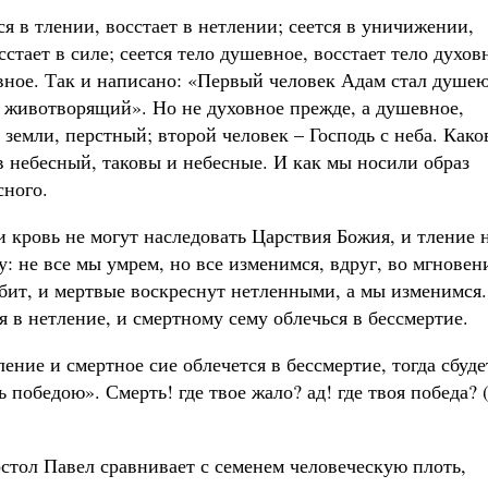
я в тлении, восстает в нетлении; сеется в уничижении,
сстает в силе; сеется тело душевное, восстает тело духов
овное. Так и написано: «Первый человек Адам стал душе
 животворящий». Но не духовное прежде, а душевное,
 земли, перстный; второй человек – Господь с неба. Како
в небесный, таковы и небесные. И как мы носили образ
сного.
 и кровь не могут наследовать Царствия Божия, и тление 
у: не все мы умрем, но все изменимся, вдруг, во мгновен
убит, и мертвые воскреснут нетленными, а мы изменимся.
 в нетление, и смертному сему облечься в бессмертие.
ление и смертное сие облечется в бессмертие, тогда сбуде
победою». Смерть! где твое жало? ад! где твоя победа? 
стол Павел сравнивает с семенем человеческую плоть,