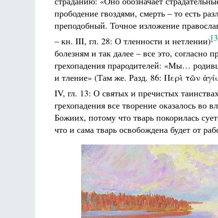
страданию: «Оно обозначает страдательные
прободение гвоздями, смерть – то есть раз
преподобный. Точное изложение православн
[3
– кн. III, гл. 28: О тленности и нетлении)
болезням и так далее – все это, согласно
грехопадения прародителей: «Мы… родивш
и тление» (Там же. Разд. 86: Περὶ τῶν ἁγ
IV, гл. 13: О святых и пречистых таинства
грехопадения все творение оказалось во в
Божиих, потому что тварь покорилась сует
что и сама тварь освобождена будет от раб