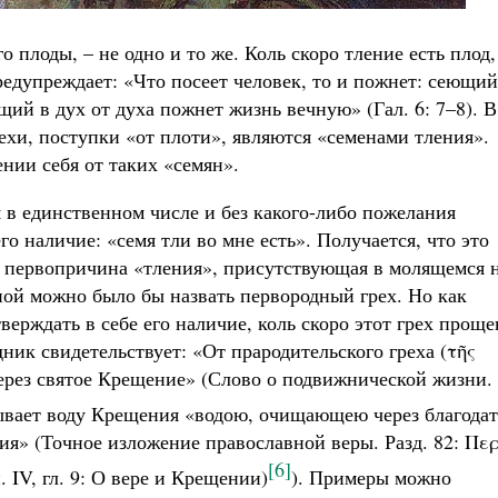
о плоды, – не одно и то же. Коль скоро тление есть плод,
редупреждает: «Что посеет человек, то и пожнет: сеющий
щий в дух от духа пожнет жизнь вечную» (Гал. 6: 7–8). В
ехи, поступки «от плоти», являются «семенами тления».
нии себя от таких «семян».
 в единственном числе и без какого-либо пожелания
го наличие: «семя тли во мне есть». Получается, что это
де первопричина «тления», присутствующая в молящемся 
ной можно было бы назвать первородный грех. Но как
рждать в себе его наличие, коль скоро этот грех проще
к свидетельствует: «От прародительского греха (τῆς
ерез святое Крещение» (Слово о подвижнической жизни.
ывает воду Крещения «водою, очищающею через благодат
ия» (Точное изложение православной веры. Разд. 82: Πε
[6]
. IV, гл. 9: О вере и Крещении)
). Примеры можно