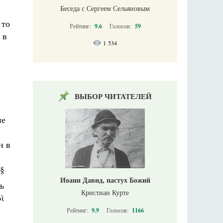
Беседа с Сергеем Сельяновым
 то
Рейтинг:
9.6
Голосов:
59
 в
1 534
ВЫБОР ЧИТАТЕЛЕЙ
не
н в
 §
Иоанн Давид, пастух Божий
ь
Кристиан Курте
ρὶ
Рейтинг:
9.9
Голосов:
1166