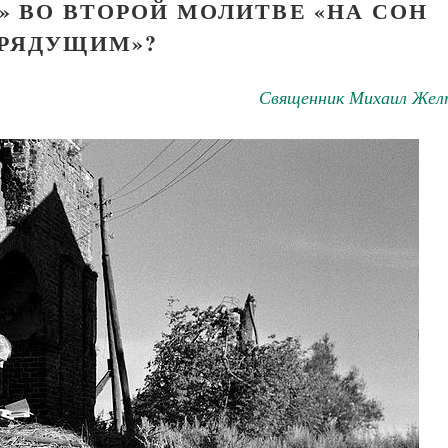
» ВО ВТОРОЙ МОЛИТВЕ «НА СОН
РЯДУЩИМ»?
Священник Михаил Жел
Великомученик Георгий Победоносец. Н
святого
Роман Котов
Как найти своё место в жизни
Кирилл Мурышев