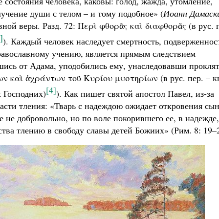
 состояния человека, каковы: голод, жажда, утомление,
лучение души с телом – и тому подобное» (
Иоанн Дамаск
ой веры. Разд. 72: Περὶ φθορᾶς καὶ διαφθορᾶς (в рус. 
]
). Каждый человек наследует смертность, подверженнос
 православному учению, является прямым следствием
ись от Адама, уподобились ему, унаследовавши прокля
ίων καὶ ἀχράντων τοῦ Κυρίου μυστηρίων (в рус. пер. – к
[4]
х Господних)
). Как пишет святой апостол Павел, из-за
ласти тления: «Тварь с надеждою ожидает откровения сы
е не добровольно, но по воле покорившего ее, в надежде,
ства тлению в свободу славы детей Божиих» (Рим. 8: 19–2