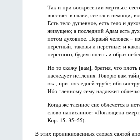
Так и при воскресении мертвых: сеетс
восстает в славе; сеется в немощи, во
Есть тело душевное, есть тело и дух
живущею; а последний Адам есть дух
потом духовное. Первый человек – из
перстный, таковы и перстные; и како
перстного, будем носить и образ небе
Но то скажу [вам], братия, что плоть
наследует нетления. Говорю вам тайн
ока, при последней трубе; ибо востр
Ибо тленному сему надлежит облечься
Когда же тленное сие облечется в нет
слово написанное: «Поглощена смерть 
Кор. 15: 35–55).
В этих проникновенных словах святой апо