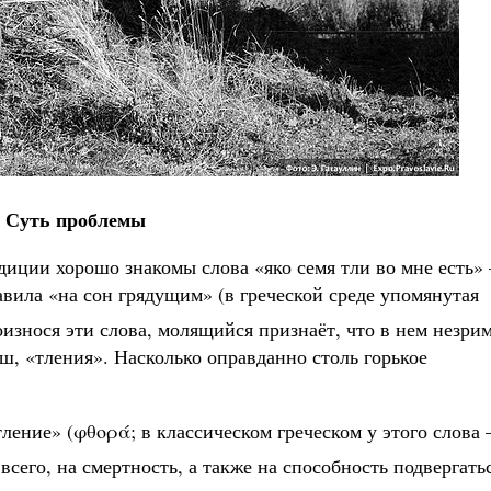
Суть проблемы
иции хорошо знакомы слова «яко семя тли во мне есть» 
авила «на сон грядущим» (в греческой среде упомянутая
оизнося эти слова, молящийся признаёт, что в нем незри
ыш, «тления». Насколько оправданно столь горькое
тление» (φθορά; в классическом греческом у этого слова 
 всего, на смертность, а также на способность подвергать