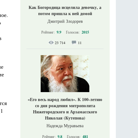
Как Богородица исцелила девочку, а
потом пришла к ней домой
ное.
Дмитрий Злодорев
ю
Рейтинг:
9.9
Голосов:
2015
в
23 714
11
не
ие
«Его весь народ любил». К 100-летию
тся
со дня рождения митрополита
(1
Нижегородского и Арзамасского
Николая (Кутепова)
Надежда Муравьева
Рейтинг:
9.8
Голосов:
481