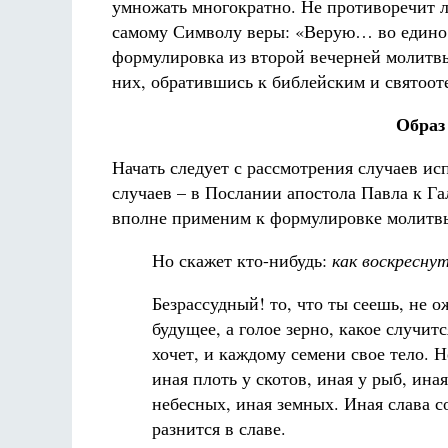
умножать многократно. Не противоречит л
самому Символу веры: «Верую… во едино 
формулировка из второй вечерней молитвы
них, обратившись к библейским и святоот
Образ
Начать следует с рассмотрения случаев ис
случаев – в Послании апостола Павла к Га
вполне применим к формулировке молитвы
Но скажет кто-нибудь:
как воскресну
Безрассудный! то, что ты сеешь, не о
будущее, а голое зерно, какое случитс
хочет, и каждому семени свое тело. Н
иная плоть у скотов, иная у рыб, ина
небесных, иная земных. Иная слава со
разнится в славе.