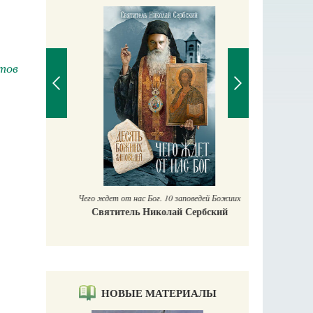
тов
П
Е
аучись у
Чего ждет от нас Бог. 10 заповедей Божиих
Святитель Николай Сербский
НОВЫЕ МАТЕРИАЛЫ