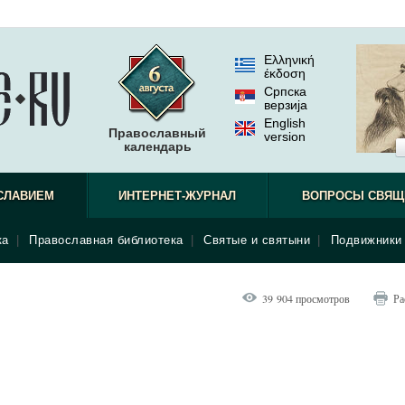
Ελληνική
έκδοση
Српска
верзиjа
English
Православный
version
календарь
СЛАВИЕМ
ИНТЕРНЕТ-ЖУРНАЛ
ВОПРОСЫ СВЯЩ
ка
|
Православная библиотека
|
Святые и святыни
|
Подвижники 
39 904 просмотров
Ра