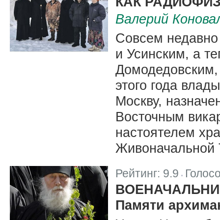
КАК РАДИОФИ
Валерий Конова
Совсем недавно
и Усинским, а т
Домодедовским,
этого года влад
Москву, назнач
Восточным вика
настоятелем хр
Живоначальной 
Рейтинг:
9.9
Голос
|
ВОЕНАЧАЛЬНИ
Памяти архима