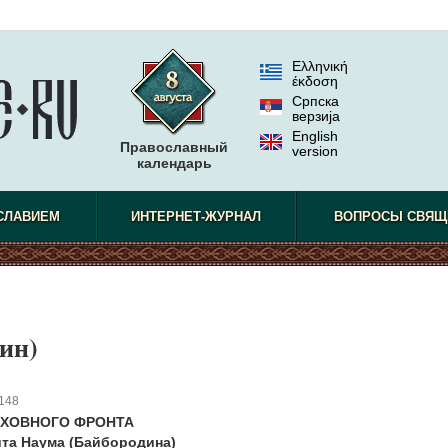
Ελληνική
έκδοση
Српска
верзиjа
English
Православный
version
календарь
СЛАВИЕМ
ИНТЕРНЕТ-ЖУРНАЛ
ВОПРОСЫ СВЯЩ
ин)
148
УХОВНОГО ФРОНТА
та Наума (Байбородина)