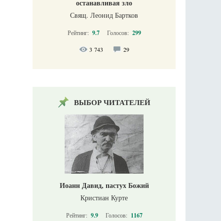
останавливая зло
Свящ. Леонид Бартков
Рейтинг:
9.7
Голосов:
299
3 743
29
ВЫБОР ЧИТАТЕЛЕЙ
Иоанн Давид, пастух Божий
Кристиан Курте
Рейтинг:
9.9
Голосов:
1167