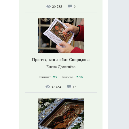
20 735
9
Про тех, кто любит Спиридона
Елена Долгачёва
Рейтинг:
9.9
Голосов:
2798
37 454
13