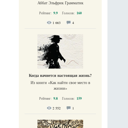
Аббат Эльфрик Грамматик
Рейтинг:
9.9
Голосов:
160
1 663
4
Когда начнется настоящая жизнь?
Из книги «Как найти свое место в
жизни​»
Рейтинг:
9.8
Голосов:
159
2 552
1