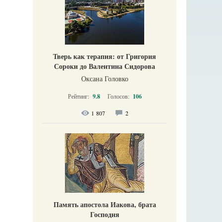
Тверь как терапия: от Григория
Сороки до Валентина Сидорова
Оксана Головко
Рейтинг:
9.8
Голосов:
106
1 807
2
Память апостола Иакова, брата
Господня