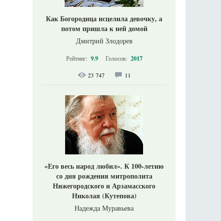
Как Богородица исцелила девочку, а
потом пришла к ней домой
Дмитрий Злодорев
Рейтинг:
9.9
Голосов:
2017
23 747
11
«Его весь народ любил». К 100-летию
со дня рождения митрополита
Нижегородского и Арзамасского
Николая (Кутепова)
Надежда Муравьева