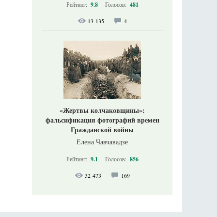
Рейтинг:
9.8
Голосов:
481
13 135
4
«Жертвы колчаковщины»:
фальсификация фотографий времен
Гражданской войны
Елена Чавчавадзе
Рейтинг:
9.1
Голосов:
856
32 473
169