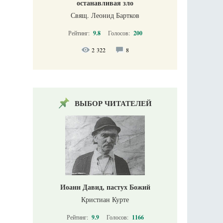
останавливая зло
Свящ. Леонид Бартков
Рейтинг:
9.8
Голосов:
200
2 322
8
ВЫБОР ЧИТАТЕЛЕЙ
Иоанн Давид, пастух Божий
Кристиан Курте
Рейтинг:
9.9
Голосов:
1166