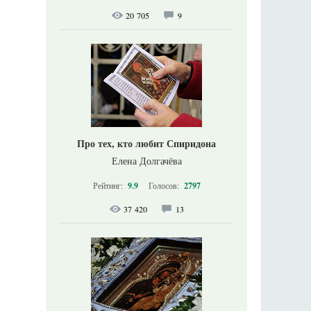
20 705
9
Про тех, кто любит Спиридона
Елена Долгачёва
Рейтинг:
9.9
Голосов:
2797
37 420
13