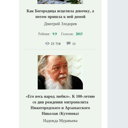
Как Богородица исцелила девочку, а
потом пришла к ней домой
Дмитрий Злодорев
Рейтинг:
9.9
Голосов:
2015
23 718
11
«Его весь народ любил». К 100-летию
со дня рождения митрополита
Нижегородского и Арзамасского
Николая (Кутепова)
Надежда Муравьева