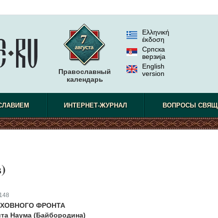
Ελληνική
έκδοση
Српска
верзиjа
English
Православный
version
календарь
СЛАВИЕМ
ИНТЕРНЕТ-ЖУРНАЛ
ВОПРОСЫ СВЯЩ
)
148
УХОВНОГО ФРОНТА
та Наума (Байбородина)