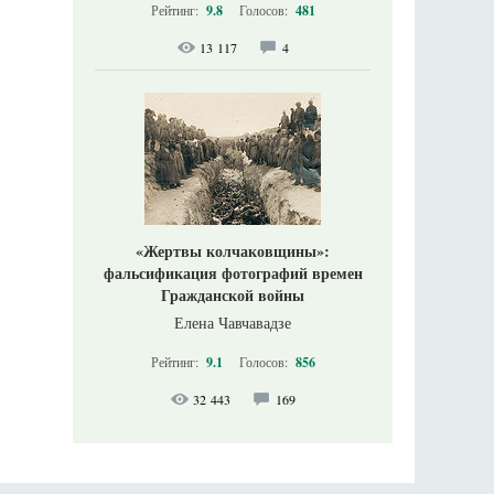
Рейтинг:
9.8
Голосов:
481
13 117
4
«Жертвы колчаковщины»:
фальсификация фотографий времен
Гражданской войны
Елена Чавчавадзе
Рейтинг:
9.1
Голосов:
856
32 443
169