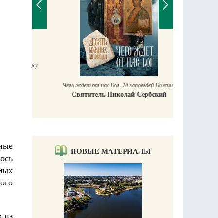
П
Е
аучись у
Чего ждет от нас Бог. 10 заповедей Божиих
Святитель Николай Сербский
ные
НОВЫЕ МАТЕРИАЛЫ
ось
мых
ого
в из