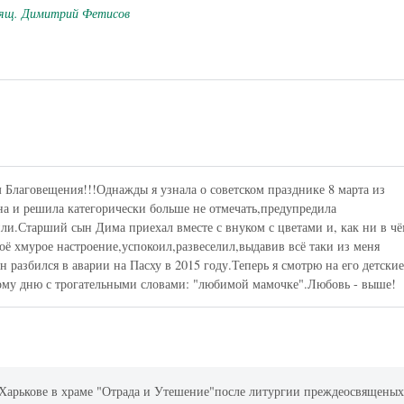
ящ. Димитрий Фетисов
 Благовещения!!!Однажды я узнала о советском празднике 8 марта из
на и решила категорически больше не отмечать,предупредила
или.Старший сын Дима приехал вместе с внуком с цветами и, как ни в ч
ё хмурое настроение,успокоил,развеселил,выдавив всё таки из меня
разбился в аварии на Пасху в 2015 году.Теперь я смотрю на его детски
му дню с трогательными словами: "любимой мамочке".Любовь - выше!
г.Харькове в храме "Отрада и Утешение"после литургии преждеосвящены