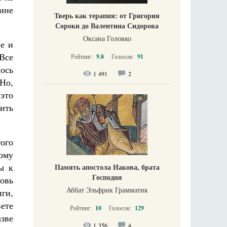
ине
Тверь как терапия: от Григория
Сороки до Валентина Сидорова
Оксана Головко
е и
Все
Рейтинг:
9.8
Голосов:
91
лось
1 491
2
Но,
это
дить
ого
ому
ы к
Память апостола Иакова, брата
Господня
овь
Аббат Эльфрик Грамматик
иги,
вете
Рейтинг:
10
Голосов:
129
азве
1 356
4