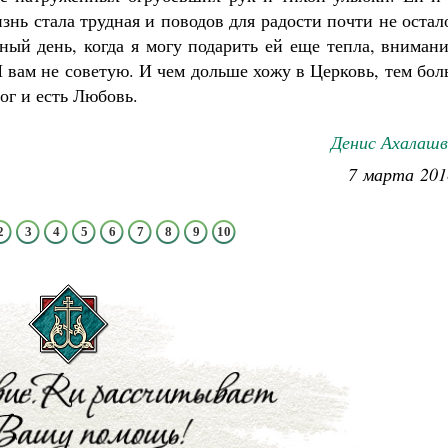
знь стала трудная и поводов для радости почти не остал
ьный день, когда я могу подарить ей еще тепла, вниман
И вам не советую. И чем дольше хожу в Церковь, тем бо
ог и есть Любовь.
Денис Ахалашв
7 марта 201
2
3
4
5
6
7
8
9
10