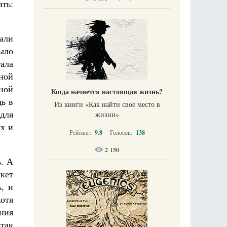
ать:
али
ыло
ала
ной
ной
Когда начнется настоящая жизнь?
дь в
Из книги «Как найти свое место в
 для
жизни​»
ых и
Рейтинг:
9.8
Голосов:
138
2 150
ь. А
укет
, и
хотя
ения
так