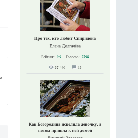
Про тех, кто любит Спиридона
Елена Долгачёва
Рейтинг:
9.9
Голосов:
2798
37 446
13
ём
е
Как Богородица исцелила девочку, а
потом пришла к ней домой
х
Дмитрий Злодорев