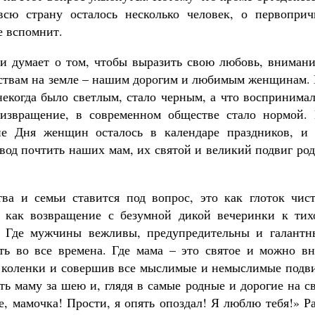
всю страну осталось несколько человек, о первоприч
е вспомнит.
ии думает о том, чтобы выразить свою любовь, внимани
ствам на земле – нашим дорогим и любимым женщинам. 
 некогда было светлым, стало черным, а что воспринима
 извращение, в современном обществе стало нормой. 
ие Дня женщин осталось в календаре праздников, и 
вод почтить наших мам, их святой и великий подвиг ро
ва и семьи ставится под вопрос, это как глоток чист
, как возвращение с безумной дикой вечеринки к тих
 Где мужчины вежливы, предупредительны и галантн
ь во все времена. Где мама – это святое и можно вн
ав коленки и совершив все мыслимые и немыслимые подв
ть маму за шею и, глядя в самые родные и дорогие на с
е, мамочка! Прости, я опять опоздал! Я люблю тебя!» Р