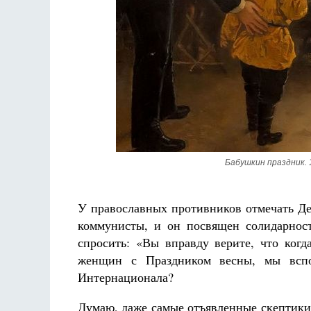
Разлуки не будет
Фредерика де Грааф
Бабушкин праздник. 
У православных противников отмечать Де
коммунисты, и он посвящен солидарност
спросить: «Вы вправду верите, что ког
женщин с Праздником весны, мы вспо
Интернационала?
Думаю, даже самые отъявленные скептики 