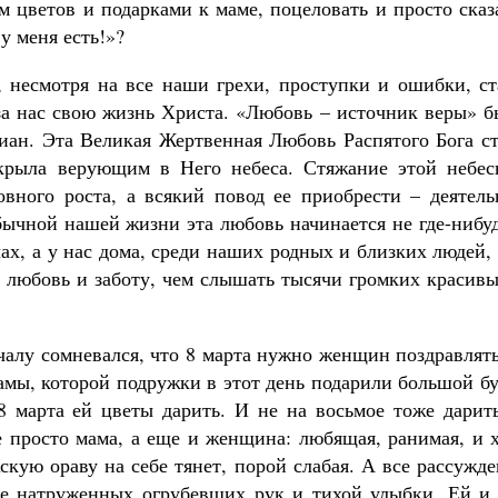
м цветов и подарками к маме, поцеловать и просто сказ
у меня есть!»?
, несмотря на все наши грехи, проступки и ошибки, ст
а нас свою жизнь Христа. «Любовь – источник веры» б
иан. Эта Великая Жертвенная Любовь Распятого Бога ст
крыла верующим в Него небеса. Стяжание этой небес
вного роста, а всякий повод ее приобрести – деятель
бычной нашей жизни эта любовь начинается не где-нибу
х, а у нас дома, среди наших родных и близких людей,
у любовь и заботу, чем слышать тысячи громких красив
ачалу сомневался, что 8 марта нужно женщин поздравлят
амы, которой подружки в этот день подарили большой б
8 марта ей цветы дарить. И не на восьмое тоже дарить
не просто мама, а еще и женщина: любящая, ранимая, и 
кую ораву на себе тянет, порой слабая. А все рассужд
ее натруженных огрубевших рук и тихой улыбки. Ей и 