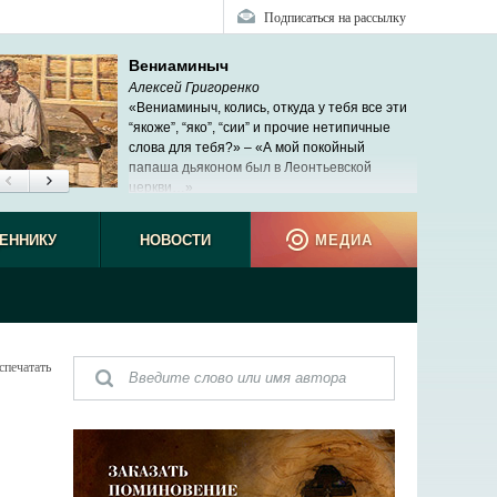
Подписаться на рассылку
Вениаминыч
Алексей Григоренко
«Вениаминыч, колись, откуда у тебя все эти
“якоже”, “яко”, “сии” и прочие нетипичные
слова для тебя?» – «А мой покойный
папаша дьяконом был в Леонтьевской
церкви…»
ЕННИКУ
НОВОСТИ
МЕДИА
спечатать