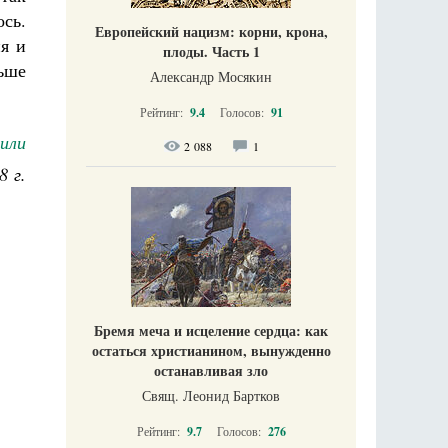
ось.
Европейский нацизм: корни, крона,
ия и
плоды. Часть 1
льше
Александр Мосякин
Рейтинг:
9.4
Голосов:
91
или
2 088
1
8 г.
Бремя меча и исцеление сердца: как
остаться христианином, вынужденно
останавливая зло
Свящ. Леонид Бартков
Рейтинг:
9.7
Голосов:
276