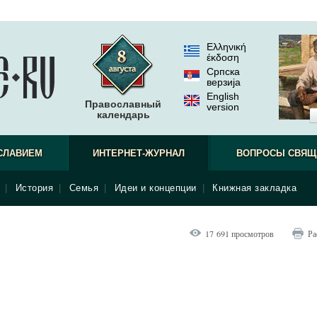
Ελληνική
έκδοση
Српска
верзиjа
English
Православный
version
календарь
СЛАВИЕМ
ИНТЕРНЕТ-ЖУРНАЛ
ВОПРОСЫ СВЯЩ
|
История
|
Семья
|
Идеи и концепции
|
Книжная закладка
17 691 просмотров
Ра