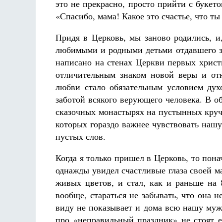
это не прекрасно, просто прийти с букето
«Спасибо, мама! Какое это счастье, что ты 
Придя в Церковь, мы заново родились, и
любимыми и родными детьми отдавшего з
написано на стенах Церкви первых христ
отличительным знаком новой веры и от
любви стало обязательным условием духо
заботой всякого верующего человека. В о
сказочных монастырях на пустынных круча
которых гораздо важнее чувствовать наш
пустых слов.
Когда я только пришел в Церковь, то пон
однажды увидел счастливые глаза своей м
живых цветов, и стал, как и раньше на 
вообще, стараться не забывать, что она 
виду не показывает и дома всю нашу мужс
про «неправильный праздник» не стоят 