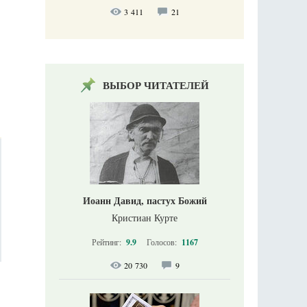
3 411
21
ВЫБОР ЧИТАТЕЛЕЙ
Иоанн Давид, пастух Божий
Кристиан Курте
Рейтинг:
9.9
Голосов:
1167
20 730
9