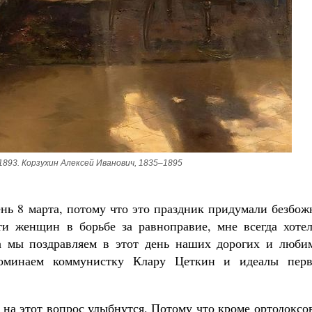
Великомученик Георгий Победоносец. Н
святого
Роман Котов
Как найти своё место в жизни
Кирилл Мурышев
1893. Корзухин Алексей Иванович, 1835–1895
нь 8 марта, потому что это праздник придумали безбож
и женщин в борьбе за равноправие, мне всегда хотел
да мы поздравляем в этот день наших дорогих и люби
минаем коммунистку Клару Цеткин и идеалы перв
на этот вопрос улыбнутся. Потому что кроме ортодоксо