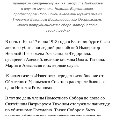
правнуком священномученика Неофита Любимова 
и внуком мученика Николая Варжанского, 
профессором Российской академии музыки имени 
Гнесиных Евгением Всеволодовичем Овчиниковым, 
много потрудившемся в сборе материалов о 
своих предках
В ночь с 16 на 17 июля 1918 года в Екатеринбурге были
жестоко убиты последний российский Император
Николай II, его жена Александра Федоровна,
цесаревич Алексий, великие княжны Ольга, Татьяна,
Мария и Анастасия и их верные слуги.
19 июля газета «Известия» передала «сообщение от
Областного Уральского Совета о расстреле бывшего
царя Николая Романова».
В тот же день члены Поместного Собора во главе со
Святейшим Патриархом Тихоном отслужили панихиду
по убиенному Государю. Также Собором было
сделано официальное распоряжение отслужить во