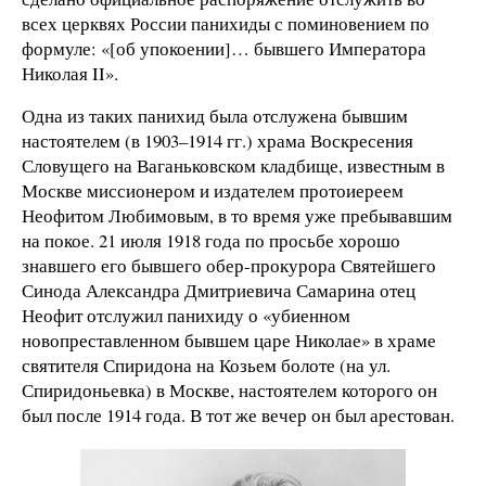
всех церквях России панихиды с поминовением по
формуле: «[об упокоении]… бывшего Императора
Николая II».
Одна из таких панихид была отслужена бывшим
настоятелем (в 1903–1914 гг.) храма Воскресения
Словущего на Ваганьковском кладбище, известным в
Москве миссионером и издателем протоиереем
Неофитом Любимовым, в то время уже пребывавшим
на покое. 21 июля 1918 года по просьбе хорошо
знавшего его бывшего обер-прокурора Святейшего
Синода Александра Дмитриевича Самарина отец
Неофит отслужил панихиду о «убиенном
новопреставленном бывшем царе Николае» в храме
святителя Спиридона на Козьем болоте (на ул.
Спиридоньевка) в Москве, настоятелем которого он
был после 1914 года. В тот же вечер он был арестован.