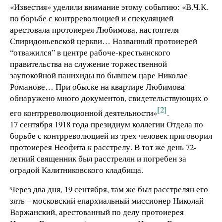
«Известия» уделили внимание этому событию: «В.Ч.К.
по борьбе с контрреволюцией и спекуляцией
арестовала протоиерея Любимова, настоятеля
Спиридоньевской церкви… Названный протоиерей
“отважился” в центре рабоче-крестьянского
правительства на служение торжественной
заупокойной панихиды по бывшем царе Николае
Романове… При обыске на квартире Любимова
обнаружено много документов, свидетельствующих о
[2]
его контрреволюционной деятельности»
.
17 сентября 1918 года президиум коллегии Отдела по
борьбе с контрреволюцией из трех человек приговорил
протоиерея Неофита к расстрелу. В тот же день 72-
летний священник был расстрелян и погребен за
оградой Калитниковского кладбища.
Через два дня, 19 сентября, там же был расстрелян его
зять – московский епархиальный миссионер Николай
Варжанский, арестованный по делу протоиерея