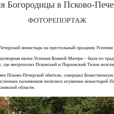
я Богородицы в Псково-Печ
ФОТОРЕПОРТАЖ
-Печерский монастырь на престольный праздник Успения
чудотворная икона Успения Божией Матери – была по тра
у, где митрополит Псковский и Порховский Тихон возгл
умен Псково-Печерской обители, совершил Божественную
исленных паломников молились игумении монастырей Пск
ковской области.