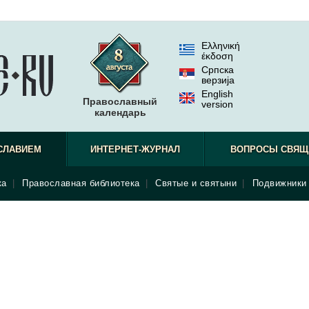
Ελληνική
έκδοση
Српска
верзиjа
English
Православный
version
календарь
СЛАВИЕМ
ИНТЕРНЕТ-ЖУРНАЛ
ВОПРОСЫ СВЯЩ
ка
|
Православная библиотека
|
Святые и святыни
|
Подвижники 