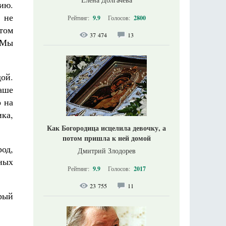
цию.
 не
Рейтинг:
9.9
Голосов:
2800
этом
37 474
13
. Мы
дой.
аше
о на
ка,
Как Богородица исцелила девочку, а
потом пришла к ней домой
од,
Дмитрий Злодорев
ьных
Рейтинг:
9.9
Голосов:
2017
23 755
11
орый