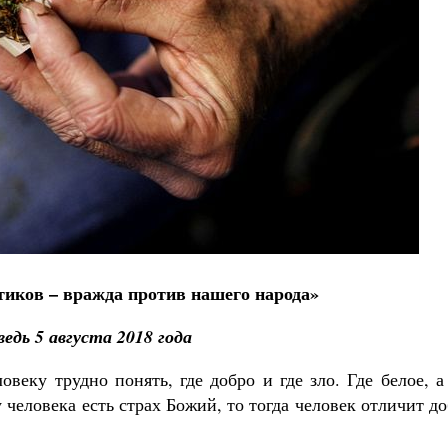
Роман Котов
Как найти своё место в жизни
Кирилл Мурышев
тиков – вражда против нашего народа»
едь 5 августа 2018 года
веку трудно понять, где добро и где зло. Где белое, а
 человека есть страх Божий, то тогда человек отличит д