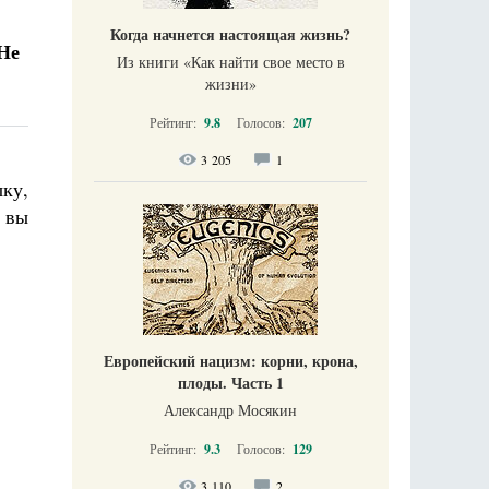
Когда начнется настоящая жизнь?
Не
Из книги «Как найти свое место в
жизни​»
Рейтинг:
9.8
Голосов:
207
3 205
1
ыку,
ы вы
Европейский нацизм: корни, крона,
плоды. Часть 1
Александр Мосякин
Рейтинг:
9.3
Голосов:
129
3 110
2