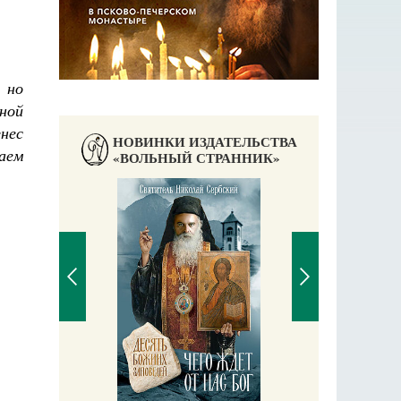
 но
вной
нес
НОВИНКИ ИЗДАТЕЛЬСТВА
гаем
«ВОЛЬНЫЙ СТРАННИК»
П
Е
аучись у