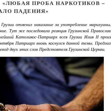
: «ЛЮБАЯ ПРОБА НАРКОТИКОВ –
АЛО ПАДЕНИЯ»
Грузии отменил наказание за употребление марихуаны,
ение. Тут же последовала реакция Грузинской Правосла
ейший Католикос-Патриарх всея Грузии Илия II произ
сентября Патриарх вновь коснулся данной темы. Предла
вод двух этих слов Предстоятеля Грузинской Церкви.
Великомученик Георгий Победоносец. Н
святого