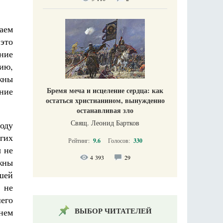
аем
 это
ние
ию,
лжны
ние
Бремя меча и исцеление сердца: как
остаться христианином, вынужденно
останавливая зло
Свящ. Леонид Бартков
оду
угих
Рейтинг:
9.6
Голосов:
330
ы не
4 393
29
жны
шей
 не
шего
ВЫБОР ЧИТАТЕЛЕЙ
 нем