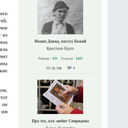
его
тей,
чен
т из
Иоанн Давид, пастух Божий
ина
рила
Кристиан Курте
чит
Рейтинг:
9.9
Голосов:
1167
щина
20 748
9
жкие
ом,
тот
о он
ь им
Про тех, кто любит Спиридона
Елена Долгачёва