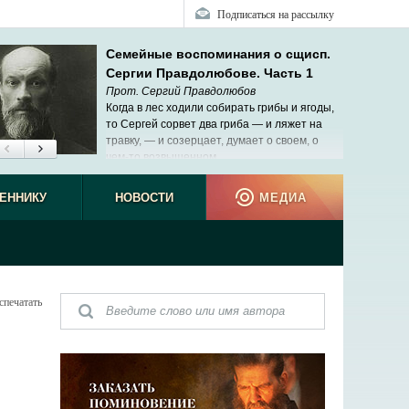
Подписаться на рассылку
Семейные воспоминания о сщисп.
Сергии Правдолюбове. Часть 1
Прот. Сергий Правдолюбов
Когда в лес ходили собирать грибы и ягоды,
то Сергей сорвет два гриба — и ляжет на
травку, — и созерцает, думает о своем, о
чем-то возвышенном.
ЕННИКУ
НОВОСТИ
МЕДИА
спечатать