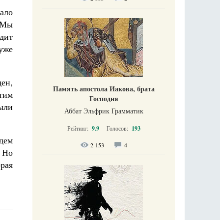
ало
 Мы
дит
уже
ен,
Память апостола Иакова, брата
этим
Господня
ыли
Аббат Эльфрик Грамматик
Рейтинг:
9.9
Голосов:
193
дем
2 153
4
 Но
орая