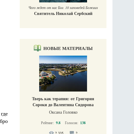
Чего ждет от нас Бог. 10 заповедей Божиих
Святитель Николай Сербский
НОВЫЕ МАТЕРИАЛЫ
Тверь как терапия: от Григория
Сороки до Валентина Сидорова
Оксана Головко
 где
обро
Рейтинг:
9.8
Голосов:
138
2 335
2