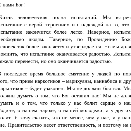
С нами Бог!
Жизнь человеческая полна испытаний. Мы встреч
испытание с верой, терпением и с надеждой на то, что
испытание закончится более легко. Наверное, испыта
необходимо людям. Наверное, по Провидению Бож
человек так более закаляется и утверждается. Но мы до
помнить, что испытание оканчивается радостью. Испыта
тяжело перенести, но оно оканчивается радостью.
В последнее время большое смятение у людей по пов
того, что прием наркотиков – марихуаны, каннабиса и др
наркотиков – будет узаконен. Мы не должны бояться. М
должны думать о том, что Бог оставил нас! Мы не дол
думать и о том, что только у нас болит сердце о на
Родине, о нашем народе, о нашей молодежи, а у других
болит. Я хочу сказать, что не менее, чем у нас, и у на
не. Правительство несет ответственность, и поэтому на