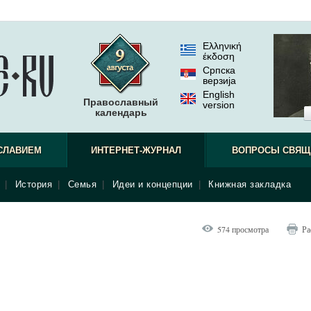
Ελληνική
έκδοση
Српска
верзиjа
English
Православный
version
календарь
СЛАВИЕМ
ИНТЕРНЕТ-ЖУРНАЛ
ВОПРОСЫ СВЯЩ
|
История
|
Семья
|
Идеи и концепции
|
Книжная закладка
574 просмотра
Ра