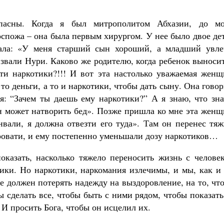
опасны. Когда я был митрополитом Абхазии, до мо
оспожа – она была первым хирургом. У нее было двое де
кала: «У меня старший сын хороший, а младший увле
 звали Нури. Каково же родителю, когда ребенок выноси
ти наркотики?!!! И вот эта настолько уважаемая женщ
то деньги, а то и наркотики, чтобы дать сыну. Она гово
: “Зачем ты даешь ему наркотики?” А я знаю, что зна
он может натворить бед». Позже пришла ко мне эта жен
нвали, я должна отвезти его туда». Там он перенес тя
кровати, и ему постепенно уменьшали дозу наркотиков…
оказать, насколько тяжело переносить жизнь с человек
ики. Но наркотики, наркомания излечимы, и мы, как и 
е должен потерять надежду на выздоровление, на то, чт
 сделать все, чтобы быть с ними рядом, чтобы показат
И просить Бога, чтобы он исцелил их.