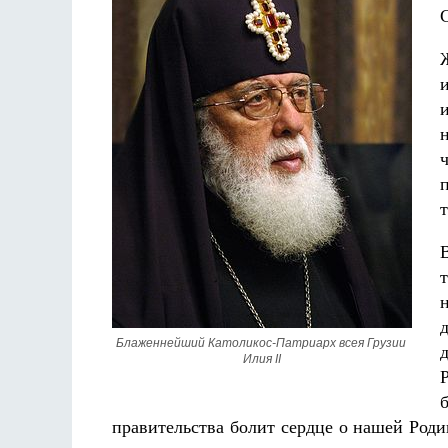
Блаженнейший Католикос-Патриарх всея Грузии 
Илия II
правительства болит сердце о нашей Роди