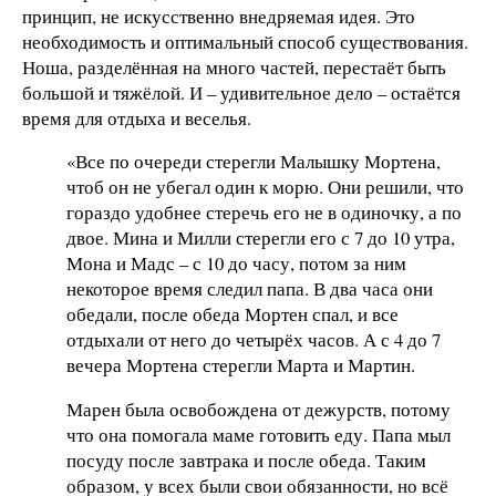
принцип, не искусственно внедряемая идея. Это
необходимость и оптимальный способ существования.
Ноша, разделённая на много частей, перестаёт быть
большой и тяжёлой. И – удивительное дело – остаётся
время для отдыха и веселья.
«Все по очереди стерегли Малышку Мортена,
чтоб он не убегал один к морю. Они решили, что
гораздо удобнее стеречь его не в одиночку, а по
двое. Мина и Милли стерегли его с 7 до 10 утра,
Мона и Мадс – с 10 до часу, потом за ним
некоторое время следил папа. В два часа они
обедали, после обеда Мортен спал, и все
отдыхали от него до четырёх часов. А с 4 до 7
вечера Мортена стерегли Марта и Мартин.
Марен была освобождена от дежурств, потому
что она помогала маме готовить еду. Папа мыл
посуду после завтрака и после обеда. Таким
образом, у всех были свои обязанности, но всё