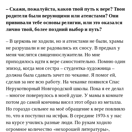
– Скажи, пожалуйста, каков твой путь к вере? Твои
родители были верующими или атеистами? Они
прививали тебе основы религии, или это оказался
лично твой, более поздний выбор и путь?
– В церковь не ходили, но и атеистами не были, храмы
не разрушали и не радовались их сносу. В предках у
меня числятся священнослужители. Но мне
приходилось идти к вере самостоятельно. Помню один
эпизод, когда моя сестра – студентка-художница –
должна была сдавать зачет по чеканке. Я помог ей,
сделав за нее всю работу. На чеканке появился Спас
Нерукотворный Новгородской школы. Пока я ее делал
– многое повернулось в моей душе. У мамы в комнате
потом до самой кончины висел этот образ из металла.
Но гораздо сильнее на моё обращение к вере повлияло
то, что я поступил на истфак. В середине 1970-х у нас
на курсе учились разные люди. По рукам ходило
огромное количество «нехорошей литературы»,