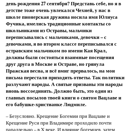
день рождения 27 сентября? Представь себе, но я в
детстве тоже очень увлекался Чехией, у нас в
школе пионерская дружина носила имя Юлиуса
Фучика, имелись традиционные контакты со
школьниками из Остравы, мальчики
переписывались с мальчиками, девочки – с
девочками, я во втором классе переписывался с
остравским мальчиком по имени Кая Крал,
должны были состояться взаимные посещения
друг друга в Москве и Остраве, но грянула
Пражская весна, и всё вмиг прервалось, на мои
письма перестали приходить ответы. Так политики
разлучают народы. А святые призваны эти народы
вновь воссоединять. Должно быть, это один из
главных посылов твоей книги о святом Вацлаве и
его бабушке-христианке Людмиле.
– Безусловно. Крещение Богемии при Вацлаве и
Крещение Руси при Владимире проходило почти
параллельно – в X веке. И влияние богемцев, затем