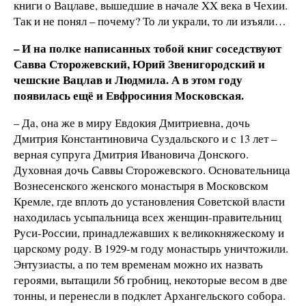
книги о Вацлаве, вышедшие в начале XX века в Чехии.
Так и не понял – почему? То ли украли, то ли изъяли…
– И на полке написанных тобой книг соседствуют
Савва Сторожевский, Юрий Звенигородский и
чешские Вацлав и Людмила. А в этом году
появилась ещё и Евфросиния Московская.
– Да, она же в миру Евдокия Дмитриевна, дочь
Дмитрия Константиновича Суздальского и с 13 лет –
верная супруга Дмитрия Ивановича Донского.
Духовная дочь Саввы Сторожевского. Основательница
Вознесенского женского монастыря в Московском
Кремле, где вплоть до установления Советской власти
находилась усыпальница всех женщин-правительниц
Руси-России, принадлежавших к великокняжескому и
царскому роду. В 1929-м году монастырь уничтожили.
Энтузиасты, а по тем временам можно их назвать
героями, вытащили 56 гробниц, некоторые весом в две
тонны, и перенесли в подклет Архангельского собора.