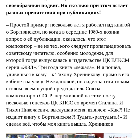
своеобразный подвиг. Но сколько при этом встаёт
разных препятствий при публикациях!
– Простой пример: несколько лет я работал над книгой
о Бортнянском, но когда в середине 1980-х возник
вопрос о её публикации, оказалось, что этот
композитор – не из тех, кого следует пропагандировать
советскому читателю, особенно молодежи, для
которой тогда выпускалась в издательстве ЦК ВЛКСМ
серия «ЖЗЛ». Три года книга «лежала». И я пошёл,
удивишься к кому – к Тихону Хренникову, прямо в его
кабинет на улице Неждановой, он сидел за гигантским
столом, всемогущий председатель Союза
композиторов СССР, переживший на этом посту
несколько генсеков ЦК КПСС со времен Сталина. И
Тихон Николаевич, выслушав меня, взвился: «Как?! Не
издают книгу о Бортнянском?! Тудыть-растудыть!» И
сделал всё, чтобы моя книга вышла. Хренников!