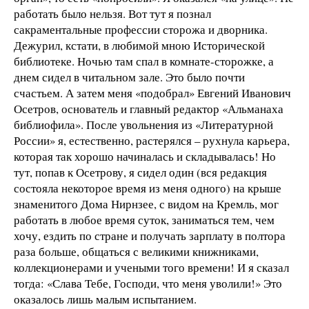
работать было нельзя. Вот тут я познал
сакраментальные профессии сторожа и дворника.
Дежурил, кстати, в любимой мною Исторической
библиотеке. Ночью там спал в комнате-сторожке, а
днем сидел в читальном зале. Это было почти
счастьем. А затем меня «подобрал» Евгений Иванович
Осетров, основатель и главный редактор «Альманаха
библиофила». После увольнения из «Литературной
России» я, естественно, растерялся – рухнула карьера,
которая так хорошо начиналась и складывалась! Но
тут, попав к Осетрову, я сидел один (вся редакция
состояла некоторое время из меня одного) на крыше
знаменитого Дома Нирнзее, с видом на Кремль, мог
работать в любое время суток, заниматься тем, чем
хочу, ездить по стране и получать зарплату в полтора
раза больше, общаться с великими книжниками,
коллекционерами и учеными того времени! И я сказал
тогда: «Слава Тебе, Господи, что меня уволили!» Это
оказалось лишь малым испытанием.