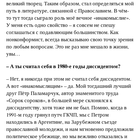
великий творец. Таким образом, стал определяться мой
путь в литературе, связанной с Православием. В чём-
то тут тогда сыграло роль моё вечное «инакомыслие».
У меня есть одно свойство – я совсем не спешу
соглашаться с подавляющим большинством. Как
нонконформист, всегда высказываю свою точку зрения
по любым вопросам. Это не раз мне мешало в жизни,
увы…
– А ты считал себя в 1980-е годы диссидентом?
– Нет, я никогда при этом не считал себя диссидентом.
А вот «инакомыслящим» – да. Мой тогдашний лучший
друг Пётр Паламарчук, автор знаменитого труда
«Сорок сороков», в большей мере склонялся к
диссидентству, хотя тоже им не был. Помню, когда в
1991-м году грянул путч ГКЧП, мы с Петром
находились в Аргентине, на Зарубежном съезде
православной молодежи, и нам мгновенно предложили
политическое убежище, но мы вежливо отказались и