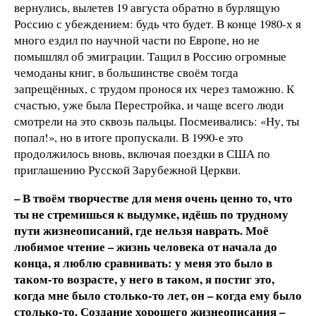
вернулись, вылетев 19 августа обратно в бурлящую
Россию с убеждением: будь что будет. В конце 1980-х я
много ездил по научной части по Европе, но не
помышлял об эмиграции. Тащил в Россию огромные
чемоданы книг, в большинстве своём тогда
запрещённых, с трудом пронося их через таможню. К
счастью, уже была Перестройка, и чаще всего люди
смотрели на это сквозь пальцы. Посмеивались: «Ну, ты
попал!», но в итоге пропускали. В 1990-е это
продолжилось вновь, включая поездки в США по
приглашению Русской Зарубежной Церкви.
– В твоём творчестве для меня очень ценно то, что
ты не стремишься к выдумке, идёшь по трудному
пути жизнеописаний, где нельзя наврать. Моё
любимое чтение – жизнь человека от начала до
конца, я люблю сравнивать: у меня это было в
таком-то возрасте, у него в таком, я постиг это,
когда мне было столько-то лет, он – когда ему было
столько-то. Создание хорошего жизнеописания –