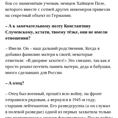
бок со знаменитым ученым, немцем Хайнцем Позе,
которого вместе с сотней других инженеров привезли
на секретный объект из Германии.
– А к замечательному поэту Константину
Случевскому, кстати, твоему тёзке, они не имели
отношения?
– Имели. Он – наш дальний родственник. Когда я
добавил фамилию матери к своей, некоторые
отметили: «В дворяне захотел!» Это смешно, так как я
просто решил почтить память матери, деда и бабушки,
много сделавших для России.
– А отец?
– Отец был военный, прошёл всю войну, на фронт
отправился рядовым, а вернулся в 1945-м году,
старшим лейтенантом. Его разведгруппа (а он служил
в полевой разведке) одной из первых захватила только
что появившиеся у немцев фаустпатроны. После войны