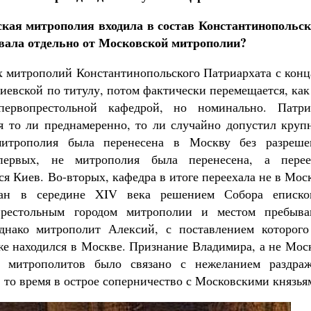
ская митрополия входила в состав Константинопольск
овала отдельно от Московской митрополии?
ах митрополий Константинопольского Патриархата с кон
Киевской по титулу, потом фактически перемещается, ка
первопрестольной кафедрой, но номинально. Патри
я то ли преднамеренно, то ли случайно допустил круп
митрополия была перенесена в Москву без разреше
-первых, не митрополия была перенесена, а перее
ся Киев. Во-вторых, кафедра в итоге переехала не в Мос
ан в середине XIV века решением Собора еписко
престольным городом митрополии и местом пребыва
днако митрополит Алексий, с поставлением которого
е находился в Москве. Признание Владимира, а не Мос
 митрополитов было связано с нежеланием раздраж
 то время в острое соперничество с Московскими князья