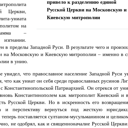
привело к разделению единой
митрополита
Русской Церкви на Московскую и
й Церкви,
Киевскую митрополии
ита-униата
ополитом на
Мамма –
 изгнании.
н в пределы Западной Руси. В результате чего и произ
ви на Московскую и Киевскую митрополии – именно в с
олии в унию.
е увидел, что православное население Западной Руси у
я, что как униат он себя среди православных русинов Л
 с Константинопольской Патриархией. Он отрекся от ун
 вновь Константинополем как митрополит Киевский и в
сть Русской Церкви. Но в искренность его возвращени
а и перспективу вернуться под жесткую юрисдик
 теперь поставляется султаном-мусульманином и целико
ечно, не одобрял, как и священноначалие Русской Церкви