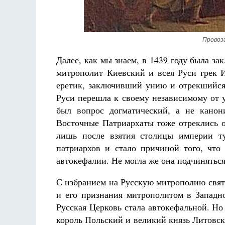
Провоз
Далее, как мы знаем, в 1439 году была з
митрополит Киевский и всея Руси грек 
еретик, заключивший унию и отрекшийся 
Руси перешла к своему независимому от 
был вопрос догматический, а не канон
Восточные Патриархаты тоже отреклись о
лишь после взятия столицы империи ту
патриархов и стало причиной того, что
автокефалии. Не могла же она подчиняться
С избранием на Русскую митрополию свя
и его признания митрополитом в Западн
Русская Церковь стала автокефальной. Но 
король Польский и великий князь Литовс