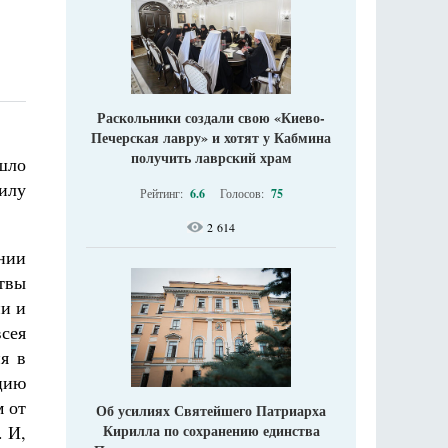
Раскольники создали свою «Киево-
Печерская лавру» и хотят у Кабмина
получить лаврский храм
ошло
илу
Рейтинг:
6.6
Голосов:
75
2 614
нии
итвы
ии и
сея
я в
цию
м от
Об усилиях Святейшего Патриарха
. И,
Кирилла по сохранению единства