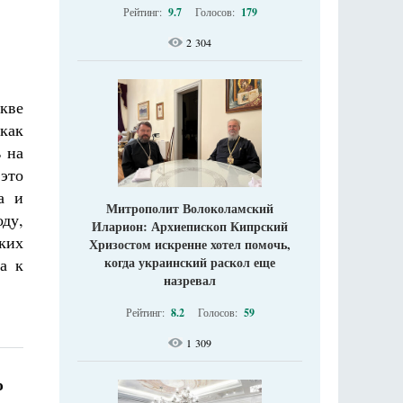
Рейтинг:
9.7
Голосов:
179
2 304
скве
как
 на
это
а и
Митрополит Волоколамский
оду,
Иларион: Архиепископ Кипрский
ких
Хризостом искренне хотел помочь,
когда украинский раскол еще
а к
назревал
Рейтинг:
8.2
Голосов:
59
1 309
ю