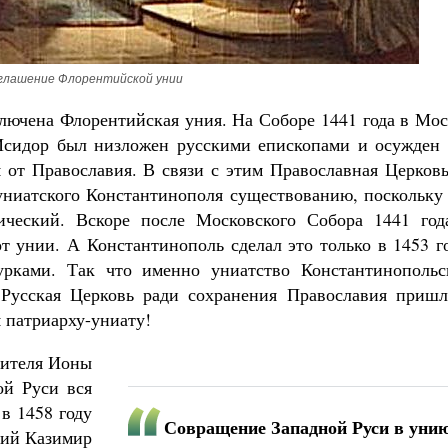
глашение Флорентийской унии
аключена Флорентийская уния. На Соборе 1441 года в Мо
Исидор был низложен русскими епископами и осужден 
от Православия. В связи с этим Православная Церковь
униатского Константинополя существованию, поскольку 
ический. Вскоре после Московского Собора 1441 год
т унии. А Константинополь сделал это только в 1453 г
рками. Так что именно униатство Константинопольс
 Русская Церковь ради сохранения Православия пришл
 патриарху-униату!
тителя Ионы
ой Руси вся
в 1458 году
Совращение Западной Руси в уни
кий Казимир