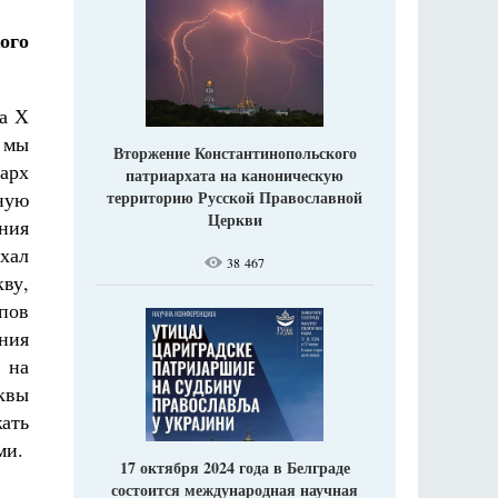
ого
ца Х
к мы
Вторжение Константинопольского
арх
патриархата на каноническую
территорию Русской Православной
ную
Церкви
ния
хал
38 467
кву,
пов
ния
 на
квы
ать
ми.
17 октября 2024 года в Белграде
состоится международная научная