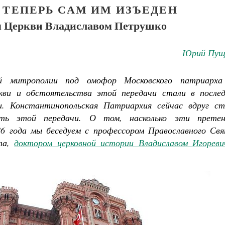
 ТЕПЕРЬ САМ ИМ ИЗЪЕДЕН
ом Церкви Владиславом Петрушко
Юрий Пущ
й митрополии под омофор Московского патриарха
кви и обстоятельства этой передачи стали в послед
и. Константинопольская Патриархия сейчас вдруг ст
ость этой передачи. О том, насколько эти претен
86 года мы беседуем с профессором Православного Свя
ета,
доктором церковной истории Владиславом Игореви