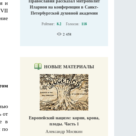
Православия рассказал митрополит
ая и
Иларион на конференции в Санкт-
VII
Петербургской духовной академии
ние
Рейтинг:
8.2
Голосов:
118
2 458
НОВЫЕ МАТЕРИАЛЫ
том
нью
ь от
Европейский нацизм: корни, крона,
е в
плоды. Часть 1
я по
Александр Мосякин