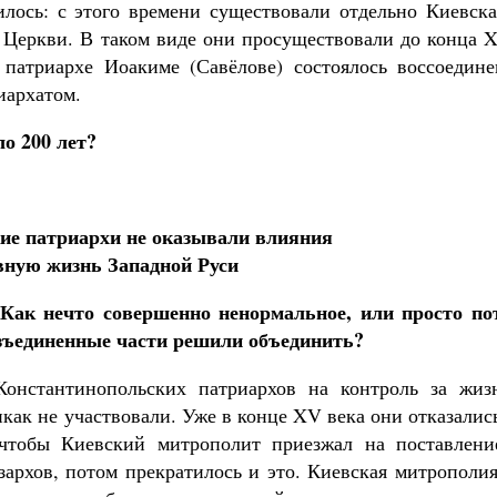
пилось: с этого времени существовали отдельно Киевск
 Церкви. В таком виде они просуществовали до конца X
и патриархе Иоакиме (Савёлове) состоялось воссоедине
иархатом.
ло 200 лет?
ие патриархи не оказывали влияния
вную жизнь Западной Руси
 Как нечто совершенно ненормальное, или просто по
азъединенные части решили объединить?
Константинопольских патриархов на контроль за жиз
икак не участвовали. Уже в конце XV века они отказалис
, чтобы Киевский митрополит приезжал на поставлени
зархов, потом прекратилось и это. Киевская митрополи