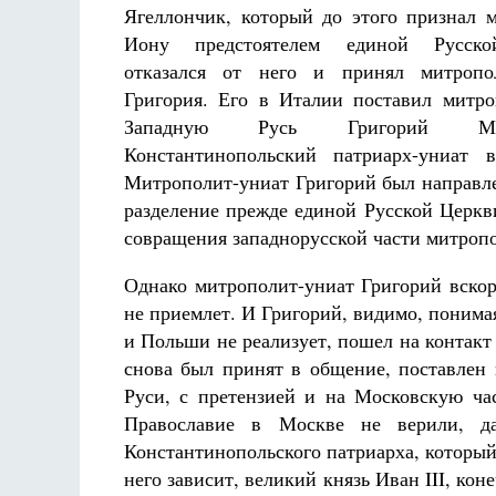
Ягеллончик, который до этого признал 
Иону предстоятелем единой Русско
отказался от него и принял митропол
Григория. Его в Италии поставил митр
Западную Русь Григорий 
Константинопольский патриарх-униат в
Митрополит-униат Григорий был направле
разделение прежде единой Русской Церк
совращения западнорусской части митроп
Однако митрополит-униат Григорий вскор
не приемлет. И Григорий, видимо, понима
и Польши не реализует, пошел на контакт
снова был принят в общение, поставлен
Руси, с претензией и на Московскую ча
Православие в Москве не верили, д
Константинопольского патриарха, который
него зависит, великий князь Иван III, кон