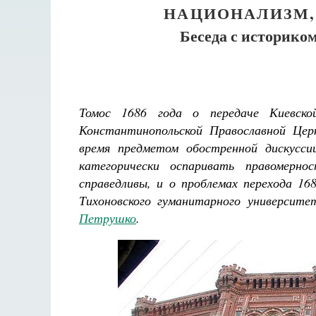
НАЦИОНАЛИЗМ,
Беседа с историк
Томос 1686 года о передаче Киевско
Константинопольской Православной Цер
время предметом обостренной дискусси
категорически оспаривать правомерн
справедливы, и о проблемах перехода 16
Тихоновского гуманитарного университ
Петрушко
.