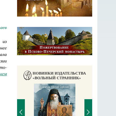
аев
 из
нее
ала
зии
то-
НОВИНКИ ИЗДАТЕЛЬСТВА
чем
«ВОЛЬНЫЙ СТРАННИК»