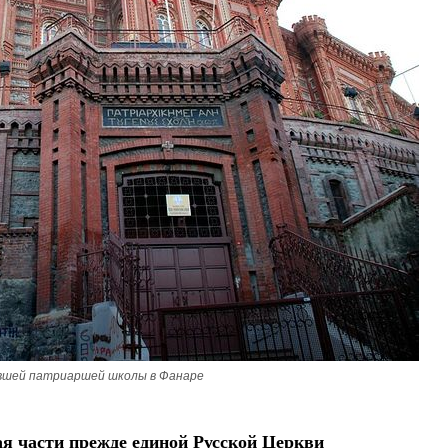
Великомученик Георгий Победоносец. Научись у
святого
Роман Котов
Чего ждет от нас Бог. 10 за
Святитель Николай 
вшей патриаршей школы в Фанаре
я части прежде единой Русской Церкви