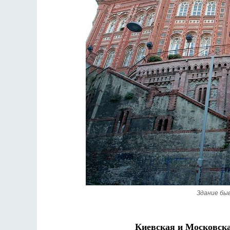
 будет
де Грааф
Как найти своё место в жизни
Кирилл Мурышев
Здание бы
Киевская и Московска